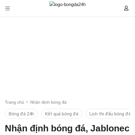
Trang chủ
Nhận định bóng đá
Bóng đá 24h
Kết quả bóng đá
Lịch thi đấu bóng đá
Nhận định bóng đá, Jablonec