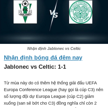
Nhận định Jablonec vs Celtic
Nhận định bóng đá đêm nay
Jablonec vs Celtic: 1-1
Từ mùa này do có thêm hệ thống giải đấu UEFA
Europa Conference League (hay gọi là cúp C3) nên
số lượng đội dự Europa League (cúp C2) giảm
xuống (san sẻ bớt cho C3) đồng nghĩa chỉ còn 2