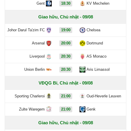
Gent
18:30
KV Mechelen
Giao hữu, Chủ nhật - 09/08
Johor Darul Ta'zim FC
19:00
Chelsea
Arsenal
20:00
Dortmund
Liverpool
20:30
AS Monaco
Union Berlin
20:30
Aris Limassol
VĐQG Bỉ, Chủ nhật - 09/08
Sporting Charleroi
21:00
Oud-Heverle Leuven
Zulte Waregem
21:00
Genk
Giao hữu, Chủ nhật - 09/08