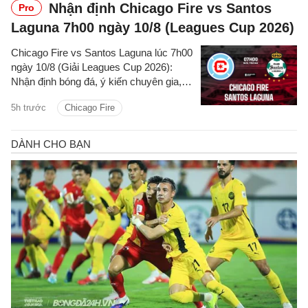
Nhận định Chicago Fire vs Santos
Pro
Laguna 7h00 ngày 10/8 (Leagues Cup 2026)
Chicago Fire vs Santos Laguna lúc 7h00
ngày 10/8 (Giải Leagues Cup 2026):
Nhận định bóng đá, ý kiến chuyên gia,
dự đoán kết quả, phân tích - thống kê
5h trước
Chicago Fire
trận đấu.