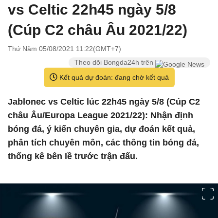
vs Celtic 22h45 ngày 5/8
(Cúp C2 châu Âu 2021/22)
Thứ Năm 05/08/2021 11:22(GMT+7)
Theo dõi Bongda24h trên
Kết quả dự đoán: đang chờ kết quả
Jablonec vs Celtic lúc 22h45 ngày 5/8 (Cúp C2
châu Âu/Europa League 2021/22): Nhận định
bóng đá, ý kiến chuyên gia, dự đoán kết quả,
phân tích chuyên môn, các thông tin bóng đá,
thống kê bên lề trước trận đấu.