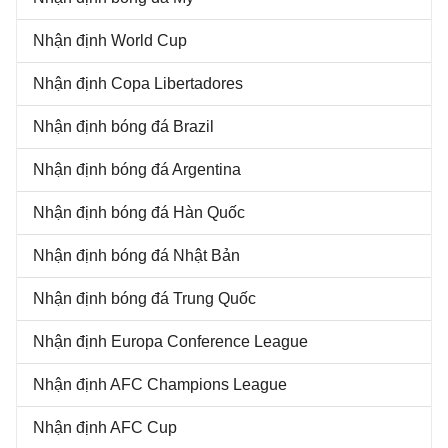
Nhận định World Cup
Nhận định Copa Libertadores
Nhận định bóng đá Brazil
Nhận định bóng đá Argentina
Nhận định bóng đá Hàn Quốc
Nhận định bóng đá Nhật Bản
Nhận định bóng đá Trung Quốc
Nhận định Europa Conference League
Nhận định AFC Champions League
Nhận định AFC Cup