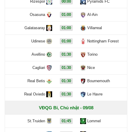
Rizespor
00:00
Pyramids FC
Osasuna
01:00
Al-Ain
Galatasaray
01:00
Villarreal
Udinese
01:00
Nottingham Forest
Avellino
01:30
Torino
Cagliari
01:30
Nice
Real Betis
01:30
Bournemouth
Real Oviedo
01:30
Le Havre
VĐQG Bỉ, Chủ nhật - 09/08
St.Truiden
01:45
Lommel