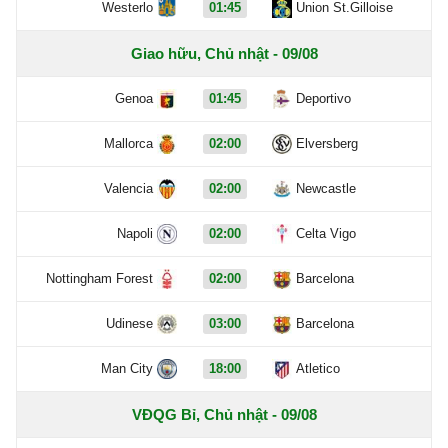
Westerlo
01:45
Union St.Gilloise
Giao hữu, Chủ nhật - 09/08
Genoa
01:45
Deportivo
Mallorca
02:00
Elversberg
Valencia
02:00
Newcastle
Napoli
02:00
Celta Vigo
Nottingham Forest
02:00
Barcelona
Udinese
03:00
Barcelona
Man City
18:00
Atletico
VĐQG Bỉ, Chủ nhật - 09/08