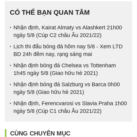
CÓ THỂ BẠN QUAN TÂM
Nhận định, Kairat Almaty vs Alashkert 21h00
ngày 5/8 (Cúp C2 châu Âu 2021/22)
Lịch thi đấu bóng đá hôm nay 5/8 - Xem LTD
BD 24h đêm nay, rạng sáng mai
Nhận định bóng đá Chelsea vs Tottenham
1h45 ngày 5/8 (Giao hữu hè 2021)
Nhận định bóng đá Salzburg vs Barca 0h00
ngày 5/8 (Giao hữu hè 2021)
Nhận định, Ferencvarosi vs Slavia Praha 1h00
ngày 5/8 (Cúp C1 châu Âu 2021/22)
CÙNG CHUYÊN MỤC