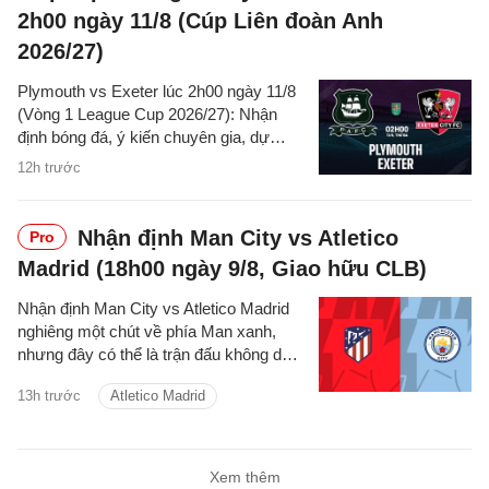
2h00 ngày 11/8 (Cúp Liên đoàn Anh
2026/27)
Plymouth vs Exeter lúc 2h00 ngày 11/8
(Vòng 1 League Cup 2026/27): Nhận
định bóng đá, ý kiến chuyên gia, dự
đoán kết quả, phân tích trận đấu, thống
12h trước
kê về phong độ hai đội.
Nhận định Man City vs Atletico
Pro
Madrid (18h00 ngày 9/8, Giao hữu CLB)
Nhận định Man City vs Atletico Madrid
nghiêng một chút về phía Man xanh,
nhưng đây có thể là trận đấu không dễ
dàng với thầy trò Enzo Maresca.
13h trước
Atletico Madrid
Xem thêm