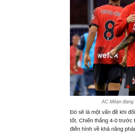
AC Milan đang 
Đó sẽ là một vấn đề khi đối
tốt. Chiến thắng 4-0 trước 
điển hình về khả năng phản