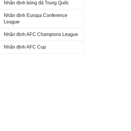
Nhận định bóng đá Trung Quốc
Nhận định Europa Conference
League
Nhận định AFC Champions League
Nhận định AFC Cup