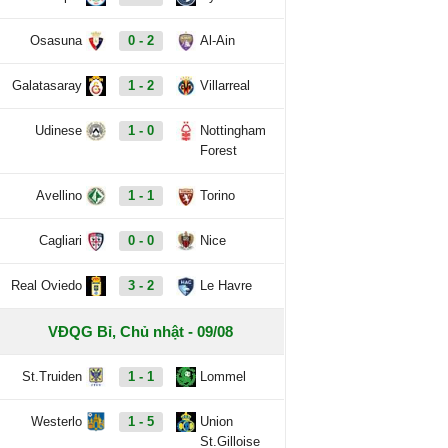
Osasuna
0 - 2
Al-Ain
Galatasaray
1 - 2
Villarreal
Udinese
1 - 0
Nottingham
Forest
Avellino
1 - 1
Torino
Cagliari
0 - 0
Nice
Real Oviedo
3 - 2
Le Havre
VĐQG Bỉ, Chủ nhật - 09/08
St.Truiden
1 - 1
Lommel
Westerlo
1 - 5
Union
St.Gilloise