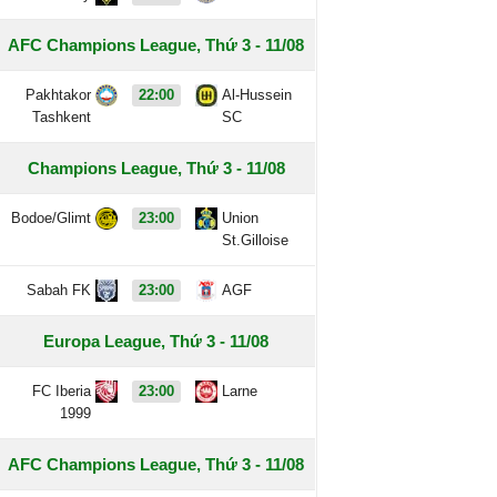
AFC Champions League, Thứ 3 - 11/08
Pakhtakor
22:00
Al-Hussein
Tashkent
SC
Champions League, Thứ 3 - 11/08
Bodoe/Glimt
23:00
Union
St.Gilloise
Sabah FK
23:00
AGF
Europa League, Thứ 3 - 11/08
FC Iberia
23:00
Larne
1999
AFC Champions League, Thứ 3 - 11/08