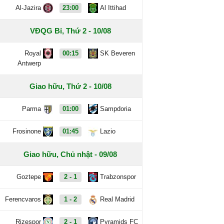
Al-Jazira
23:00
Al Ittihad
VĐQG Bỉ, Thứ 2 - 10/08
Royal
00:15
SK Beveren
Antwerp
Giao hữu, Thứ 2 - 10/08
Parma
01:00
Sampdoria
Frosinone
01:45
Lazio
Giao hữu, Chủ nhật - 09/08
Goztepe
2 - 1
Trabzonspor
Ferencvaros
1 - 2
Real Madrid
Rizespor
2 - 1
Pyramids FC