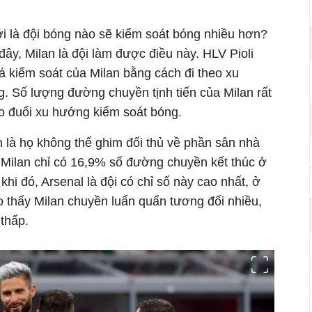
ới là đội bóng nào sẽ kiểm soát bóng nhiều hơn?
ây, Milan là đội làm được điều này. HLV Pioli
đá kiểm soát của Milan bằng cách đi theo xu
. Số lượng đường chuyền tịnh tiến của Milan rất
eo đuổi xu hướng kiểm soát bóng.
n là họ không thể ghim đối thủ về phần sân nhà
 Milan chỉ có 16,9% số đường chuyền kết thúc ở
hi đó, Arsenal là đội có chỉ số này cao nhất, ở
 thấy Milan chuyền luẩn quẩn tương đối nhiều,
 thấp.