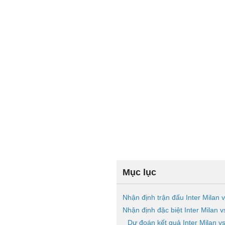
Mục lục
Nhận định trận đấu Inter Milan 
Nhận định đặc biệt Inter Milan 
Dự đoán kết quả Inter Milan vs