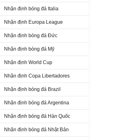
Nhận định bóng đá Italia
Nhận định Europa League
Nhận định bóng đá Đức
Nhận định bóng đá Mỹ
Nhận định World Cup
Nhận định Copa Libertadores
Nhận định bóng đá Brazil
Nhận định bóng đá Argentina
Nhận định bóng đá Hàn Quốc
Nhận định bóng đá Nhật Bản