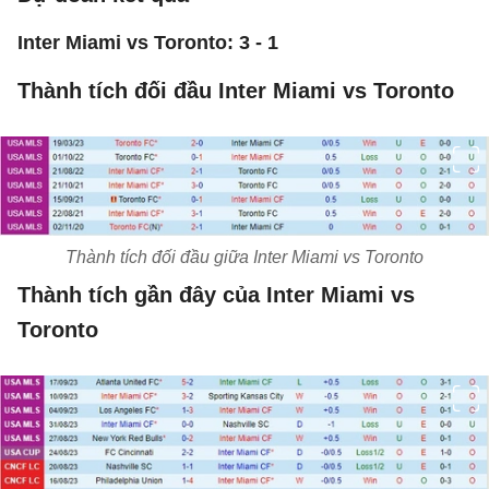
Inter Miami vs Toronto: 3 - 1
Thành tích đối đầu Inter Miami vs Toronto
Thành tích đối đầu giữa Inter Miami vs Toronto
Thành tích gần đây của Inter Miami vs
Toronto