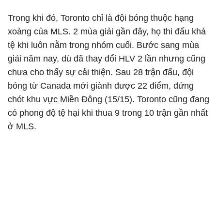
Trong khi đó, Toronto chỉ là đội bóng thuộc hạng
xoàng của MLS. 2 mùa giải gần đây, họ thi đấu khá
tệ khi luôn nằm trong nhóm cuối. Bước sang mùa
giải năm nay, dù đã thay đổi HLV 2 lần nhưng cũng
chưa cho thấy sự cải thiện. Sau 28 trận đấu, đội
bóng từ Canada mới giành được 22 điểm, đứng
chót khu vực Miền Đông (15/15). Toronto cũng đang
có phong độ tệ hại khi thua 9 trong 10 trận gần nhất
ở MLS.