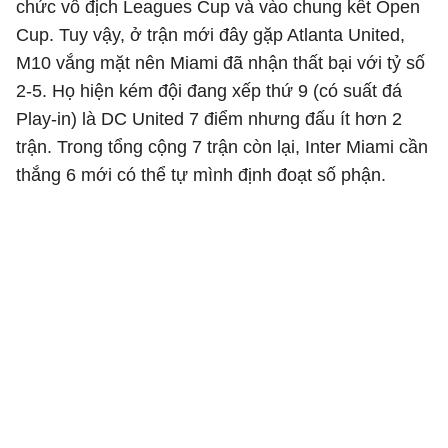
chức vô địch Leagues Cup và vào chung kết Open
Cup. Tuy vậy, ở trận mới đây gặp Atlanta United,
M10 vắng mặt nên Miami đã nhận thất bại với tỷ số
2-5. Họ hiện kém đội đang xếp thứ 9 (có suất đá
Play-in) là DC United 7 điểm nhưng đấu ít hơn 2
trận. Trong tổng cộng 7 trận còn lại, Inter Miami cần
thắng 6 mới có thể tự mình định đoạt số phận.