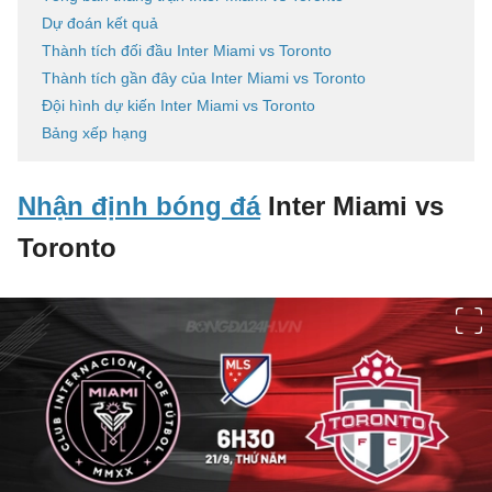
Dự đoán kết quả
Thành tích đối đầu Inter Miami vs Toronto
Thành tích gần đây của Inter Miami vs Toronto
Đội hình dự kiến Inter Miami vs Toronto
Bảng xếp hạng
Nhận định bóng đá
Inter Miami vs
Toronto