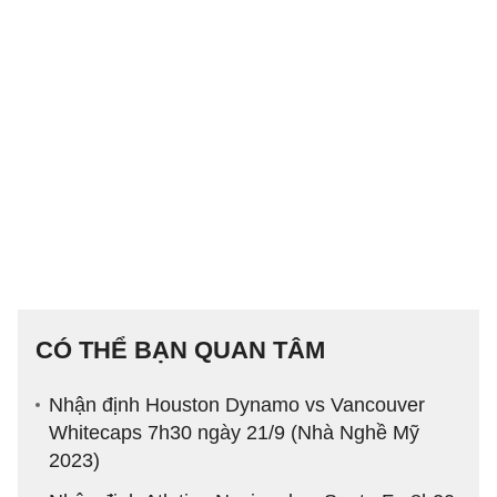
CÓ THỂ BẠN QUAN TÂM
Nhận định Houston Dynamo vs Vancouver
Whitecaps 7h30 ngày 21/9 (Nhà Nghề Mỹ
2023)