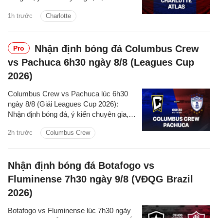
quả, phân tích - thống kê trận đấu.
1h trước
Charlotte
Nhận định bóng đá Columbus Crew
Pro
vs Pachuca 6h30 ngày 8/8 (Leagues Cup
2026)
Columbus Crew vs Pachuca lúc 6h30
ngày 8/8 (Giải Leagues Cup 2026):
Nhận định bóng đá, ý kiến chuyên gia,
dự đoán kết quả, phân tích - thống kê
2h trước
Columbus Crew
trận đấu.
Nhận định bóng đá Botafogo vs
Fluminense 7h30 ngày 9/8 (VĐQG Brazil
2026)
Botafogo vs Fluminense lúc 7h30 ngày