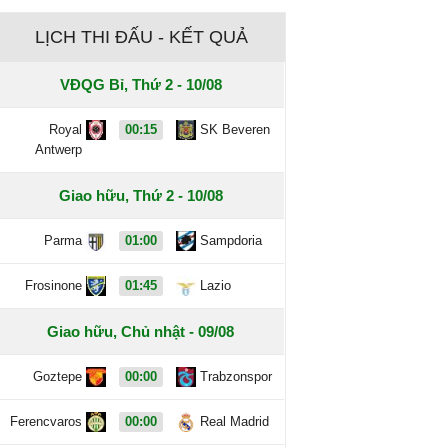
LỊCH THI ĐẤU - KẾT QUẢ
VĐQG Bỉ, Thứ 2 - 10/08
Royal
00:15
SK Beveren
Antwerp
Giao hữu, Thứ 2 - 10/08
Parma
01:00
Sampdoria
Frosinone
01:45
Lazio
Giao hữu, Chủ nhật - 09/08
Goztepe
00:00
Trabzonspor
Ferencvaros
00:00
Real Madrid