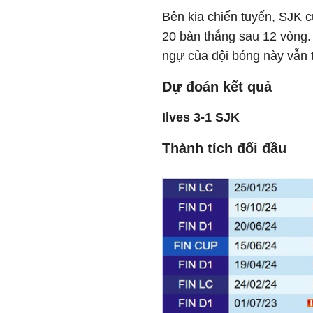
Bên kia chiến tuyến, SJK c
20 bàn thắng sau 12 vòng.
ngự của đội bóng này vẫn t
Dự đoán kết quả
Ilves 3-1 SJK
Thành tích đối đầu