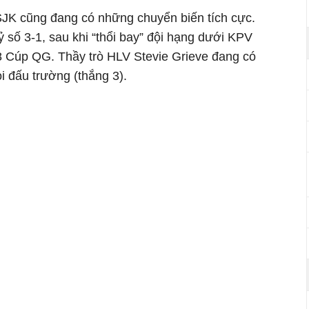
 SJK cũng đang có những chuyển biến tích cực.
ỷ số 3-1, sau khi “thổi bay” đội hạng dưới KPV
/8 Cúp QG. Thầy trò HLV Stevie Grieve đang có
ọi đấu trường (thắng 3).