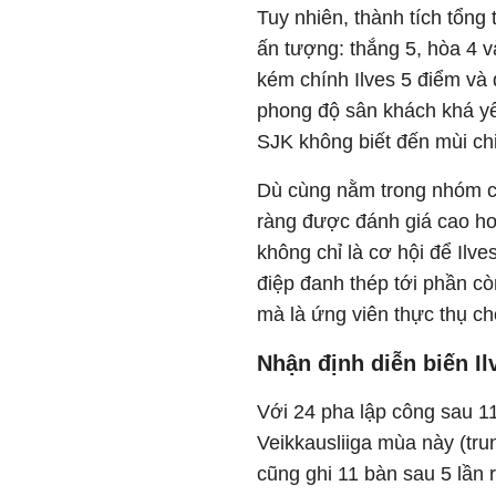
Tuy nhiên, thành tích tổng 
ấn tượng: thắng 5, hòa 4 v
kém chính Ilves 5 điểm và đ
phong độ sân khách khá y
SJK không biết đến mùi chi
Dù cùng nằm trong nhóm cạ
ràng được đánh giá cao hơ
không chỉ là cơ hội để Ilve
điệp đanh thép tới phần còn
mà là ứng viên thực thụ ch
Nhận định
diễn biến
I
Với 24 pha lập công sau 1
Veikkausliiga mùa này (tru
cũng ghi 11 bàn sau 5 lần 