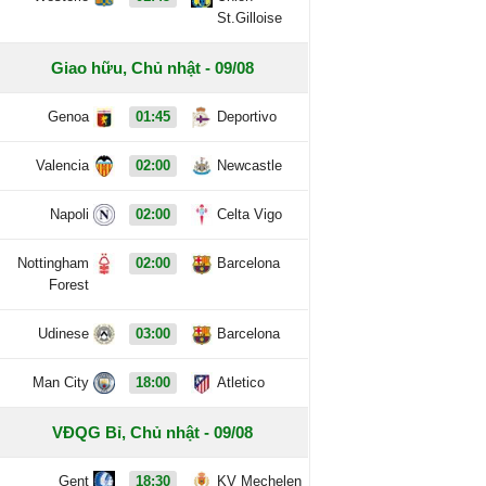
St.Gilloise
Giao hữu, Chủ nhật - 09/08
Genoa
01:45
Deportivo
Valencia
02:00
Newcastle
Napoli
02:00
Celta Vigo
Nottingham
02:00
Barcelona
Forest
Udinese
03:00
Barcelona
Man City
18:00
Atletico
VĐQG Bỉ, Chủ nhật - 09/08
Gent
18:30
KV Mechelen