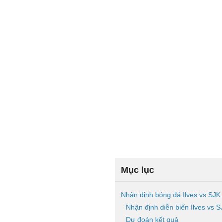
Mục lục
Nhận định bóng đá Ilves vs SJK
Nhận định diễn biến Ilves vs 
Dự đoán kết quả