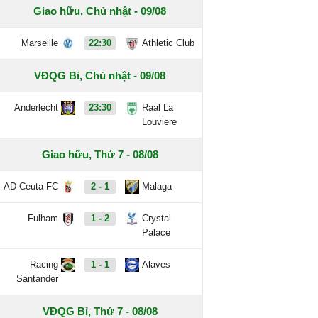
Giao hữu, Chủ nhật - 09/08
Marseille
22:30
Athletic Club
VĐQG Bỉ, Chủ nhật - 09/08
Anderlecht
23:30
Raal La
Louviere
Giao hữu, Thứ 7 - 08/08
AD Ceuta FC
2 - 1
Malaga
Fulham
1 - 2
Crystal
Palace
Racing
1 - 1
Alaves
Santander
VĐQG Bỉ, Thứ 7 - 08/08