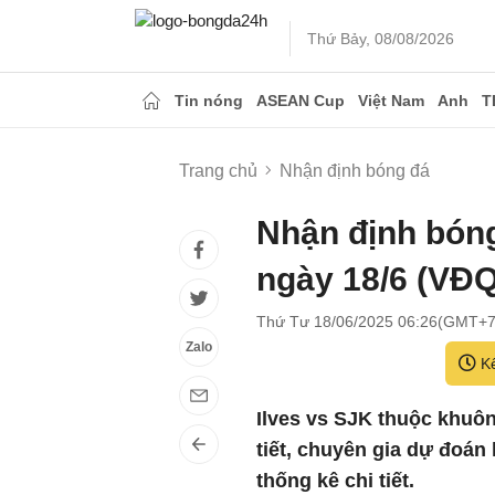
Thứ Bảy, 08/08/2026
Tin nóng
ASEAN Cup
Việt Nam
Anh
T
Trang chủ
Nhận định bóng đá
Nhận định bóng
ngày 18/6 (VĐ
Thứ Tư 18/06/2025 06:26(GMT+7
Zalo
Kế
Ilves vs SJK thuộc khuô
tiết, chuyên gia dự đoán 
thống kê chi tiết.