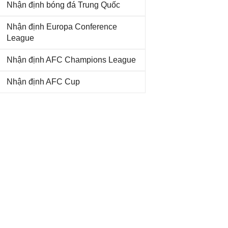
Nhận định bóng đá Trung Quốc
Nhận định Europa Conference
League
Nhận định AFC Champions League
Nhận định AFC Cup