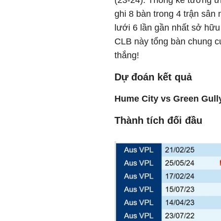
(23-24). Thống kê tương ứ
ghi 8 bàn trong 4 trận sâ
lưới 6 lần gần nhất sở hữu 
CLB này tổng bàn chung c
thắng!
Dự đoán kết quả
Hume City vs Green Gully
Thành tích đối đầu