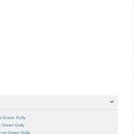
s Green Gully
s Green Gully
y vs Green Gully