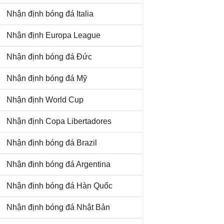
Nhận định bóng đá Italia
Nhận định Europa League
Nhận định bóng đá Đức
Nhận định bóng đá Mỹ
Nhận định World Cup
Nhận định Copa Libertadores
Nhận định bóng đá Brazil
Nhận định bóng đá Argentina
Nhận định bóng đá Hàn Quốc
Nhận định bóng đá Nhật Bản