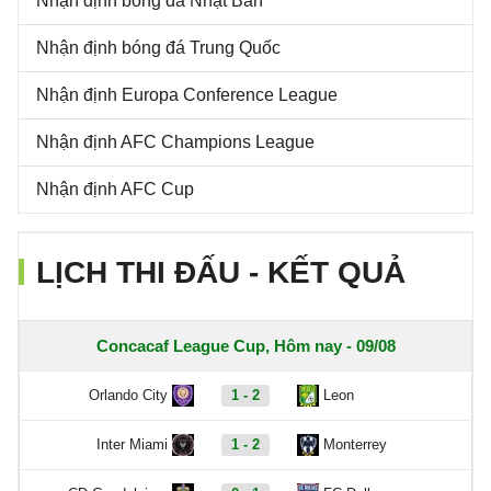
Nhận định bóng đá Nhật Bản
Nhận định bóng đá Trung Quốc
Nhận định Europa Conference League
Nhận định AFC Champions League
Nhận định AFC Cup
LỊCH THI ĐẤU - KẾT QUẢ
Concacaf League Cup, Hôm nay - 09/08
Orlando City
1 - 2
Leon
Inter Miami
1 - 2
Monterrey