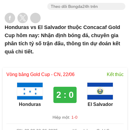
Theo dõi Bongda24h trên
Honduras vs El Salvador thuộc Concacaf Gold
Cup hôm nay: Nhận định bóng đá, chuyên gia
phân tích tỷ số trận đấu, thông tin dự đoán kết
quả chi tiết.