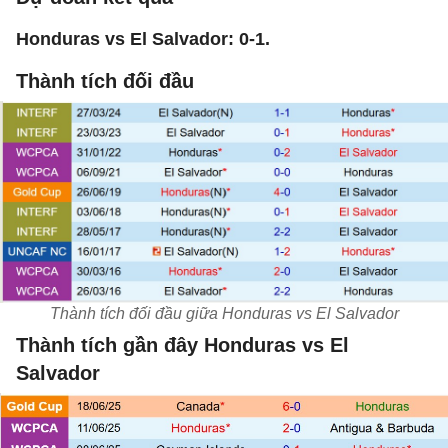
Honduras vs El Salvador:
0
-
1
.
Thành tích đối đầu
Thành tích đối đầu giữa Honduras vs El Salvador
Thành tích gần đây Honduras vs El
Salvador