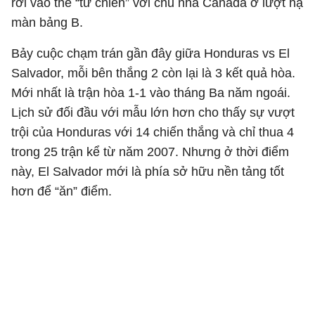
rơi vào thế “tử chiến” với chủ nhà Canada ở lượt hạ
màn bảng B.
Bảy cuộc chạm trán gần đây giữa Honduras vs El
Salvador, mỗi bên thắng 2 còn lại là 3 kết quả hòa.
Mới nhất là trận hòa 1-1 vào tháng Ba năm ngoái.
Lịch sử đối đầu với mẫu lớn hơn cho thấy sự vượt
trội của Honduras với 14 chiến thắng và chỉ thua 4
trong 25 trận kể từ năm 2007. Nhưng ở thời điểm
này, El Salvador mới là phía sở hữu nền tảng tốt
hơn để “ăn” điểm.