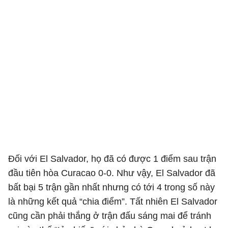
Đối với El Salvador, họ đã có được 1 điểm sau trận
đầu tiên hòa Curacao 0-0. Như vậy, El Salvador đã
bất bại 5 trận gần nhất nhưng có tới 4 trong số này
là những kết quả “chia điểm”. Tất nhiên El Salvador
cũng cần phải thắng ở trận đấu sáng mai để tránh