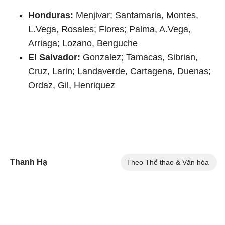
Honduras:
Menjivar; Santamaria, Montes,
L.Vega, Rosales; Flores; Palma, A.Vega,
Arriaga; Lozano, Benguche
El Salvador:
Gonzalez; Tamacas, Sibrian,
Cruz, Larin; Landaverde, Cartagena, Duenas;
Ordaz, Gil, Henriquez
Thanh Hạ
Theo Thể thao & Văn hóa