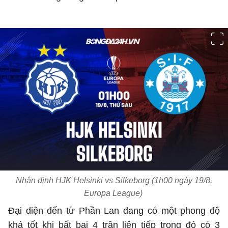
Nhận định HJK Helsinki vs Silkeborg (1h00 ngày 19/8,
Europa League)
Đại diện đến từ Phần Lan đang có một phong độ
khá tốt khi bất bại 4 trận liên tiếp trong đó có 3