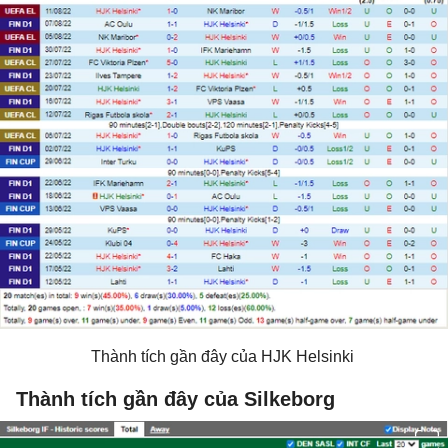
Thành tích gần đây của HJK Helsinki
Thành tích gần đây của Silkeborg