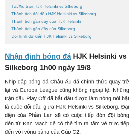
Tài/Xỉu trận HJK Helsinki vs Silkeborg
Thành tích đối đầu HJK Helsinki vs Silkeborg
Thành tích gần đây của HJK Helsinki
Thành tích gần đây của Silkeborg
Đội hình dự kiến HJK Helsinki vs Silkeborg
Nhận định bóng đá
HJK Helsinki vs
Silkeborg 1h00 ngày 19/8
Nhịp đập bóng đá Châu Âu đã chính thức quay trở
lại và Europa League cũng không ngoại lệ. Những
trận đấu Play Off đã bắt đầu được làm nóng nổi bật
là cuộc đối đầu giữa HJK Helsinki vs Silkeborg. Đại
diện của Phần Lan sẽ có cuộc tiếp đón đội bóng
đến từ Đan Mạch để có thể tìm ra tấm vé trực tiếp
đến với vòng bảng của Cúp C2.