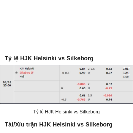
Tỷ lệ HJK Helsinki vs Silkeborg
Tỷ lệ HJK Helsinki vs Silkeborg
Tài/Xỉu trận HJK Helsinki vs Silkeborg