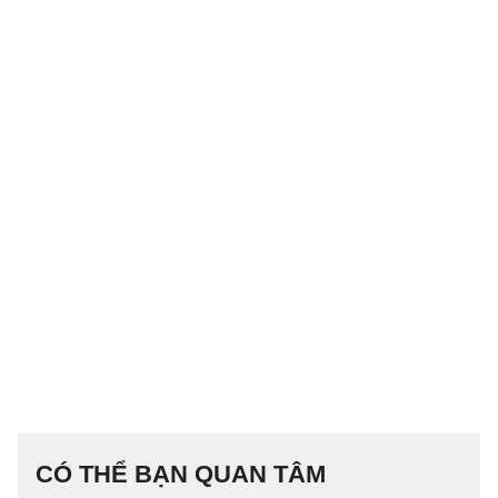
CÓ THỂ BẠN QUAN TÂM