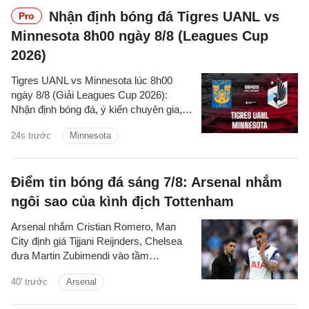
Nhận định bóng đá Tigres UANL vs
Pro
Minnesota 8h00 ngày 8/8 (Leagues Cup
2026)
Tigres UANL vs Minnesota lúc 8h00
ngày 8/8 (Giải Leagues Cup 2026):
Nhận định bóng đá, ý kiến chuyên gia,
dự đoán kết quả, phân tích - thống kê
24s trước
Minnesota
trận đấu.
Điểm tin bóng đá sáng 7/8: Arsenal nhắm
ngôi sao của kình địch Tottenham
Arsenal nhắm Cristian Romero, Man
City định giá Tijjani Reijnders, Chelsea
đưa Martin Zubimendi vào tầm
ngắm,...là những tin tức bóng đá nổi bật
40' trước
Arsenal
trong Điểm tin bóng đá sáng 31/7.