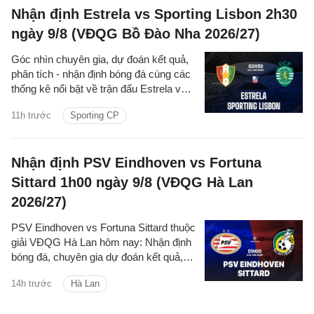
Nhận định Estrela vs Sporting Lisbon 2h30
ngày 9/8 (VĐQG Bồ Đào Nha 2026/27)
Góc nhìn chuyên gia, dự đoán kết quả,
phân tích - nhận định bóng đá cùng các
thống kê nổi bật về trận đấu Estrela vs
Sporting Lisbon thuộc giải VĐQG Bồ
11h trước
Sporting CP
Đào Nha 2026/27 đêm nay.
Nhận định PSV Eindhoven vs Fortuna
Sittard 1h00 ngày 9/8 (VĐQG Hà Lan
2026/27)
PSV Eindhoven vs Fortuna Sittard thuộc
giải VĐQG Hà Lan hôm nay: Nhận định
bóng đá, chuyên gia dự đoán kết quả,
thông tin phân tích tỷ số trận đấu.
14h trước
Hà Lan