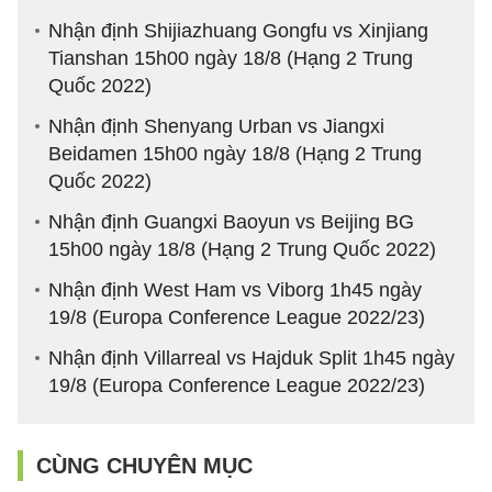
Nhận định Shijiazhuang Gongfu vs Xinjiang
Tianshan 15h00 ngày 18/8 (Hạng 2 Trung
Quốc 2022)
Nhận định Shenyang Urban vs Jiangxi
Beidamen 15h00 ngày 18/8 (Hạng 2 Trung
Quốc 2022)
Nhận định Guangxi Baoyun vs Beijing BG
15h00 ngày 18/8 (Hạng 2 Trung Quốc 2022)
Nhận định West Ham vs Viborg 1h45 ngày
19/8 (Europa Conference League 2022/23)
Nhận định Villarreal vs Hajduk Split 1h45 ngày
19/8 (Europa Conference League 2022/23)
CÙNG CHUYÊN MỤC