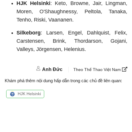
HJK Helsinki
: Keto, Browne, Jair, Lingman,
Moren, O'Shaughnessy, Peltola, Tanaka,
Tenho, Riski, Vaananen.
Silkeborg
: Larsen, Engel, Dahlquist, Felix,
Carstensen, Brink, Thordarson, Gojani,
Valleys, Jörgensen, Helenius.
Anh Đức
Theo Thể Thao Việt Nam
Khám phá thêm nội dung hấp dẫn trong các chủ đề liên quan:
HJK Helsinki