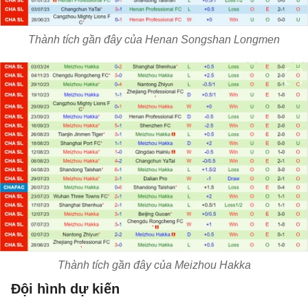
Thành tích gần đây của Henan Songshan Longmen
Thành tích gần đây của Meizhou Hakka
Đội hình dự kiến