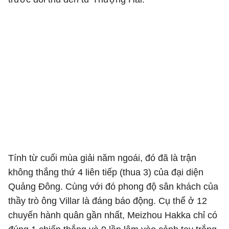
Tính từ cuối mùa giải năm ngoái, đó đã là trận
không thắng thứ 4 liên tiếp (thua 3) của đại diện
Quảng Đông. Cùng với đó phong độ sân khách của
thầy trò ông Villar là đáng báo động. Cụ thể ở 12
chuyến hành quân gần nhất, Meizhou Hakka chỉ có