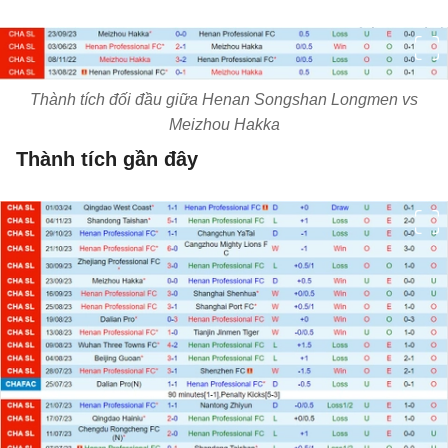
Thành tích đối đầu giữa Henan Songshan Longmen vs
Meizhou Hakka
Thành tích gần đây