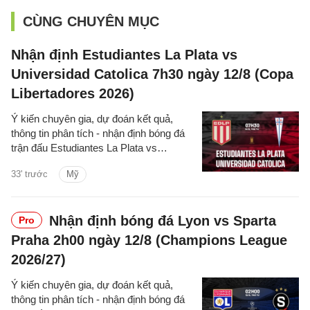
CÙNG CHUYÊN MỤC
Nhận định Estudiantes La Plata vs
Universidad Catolica 7h30 ngày 12/8 (Copa
Libertadores 2026)
Ý kiến chuyên gia, dự đoán kết quả,
thông tin phân tích - nhận định bóng đá
trận đấu Estudiantes La Plata vs
Universidad Catolica cúp C1 Nam
33' trước
Mỹ
Mỹ/Copa Libertadores 2026 hôm nay.
Nhận định bóng đá Lyon vs Sparta
Pro
Praha 2h00 ngày 12/8 (Champions League
2026/27)
Ý kiến chuyên gia, dự đoán kết quả,
thông tin phân tích - nhận định bóng đá