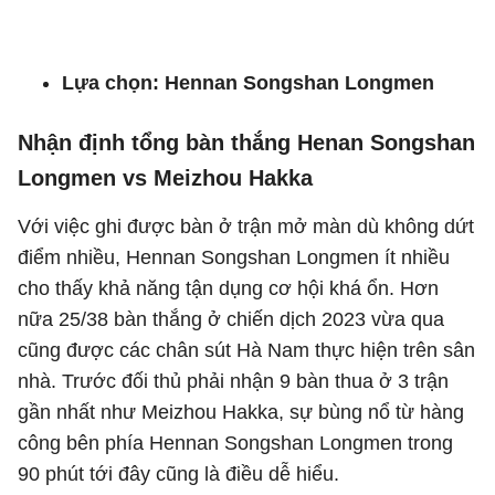
Lựa chọn: Hennan Songshan Longmen
Nhận định tổng bàn thắng Henan Songshan
Longmen vs Meizhou Hakka
Với việc ghi được bàn ở trận mở màn dù không dứt
điểm nhiều, Hennan Songshan Longmen ít nhiều
cho thấy khả năng tận dụng cơ hội khá ổn. Hơn
nữa 25/38 bàn thắng ở chiến dịch 2023 vừa qua
cũng được các chân sút Hà Nam thực hiện trên sân
nhà. Trước đối thủ phải nhận 9 bàn thua ở 3 trận
gần nhất như Meizhou Hakka, sự bùng nổ từ hàng
công bên phía Hennan Songshan Longmen trong
90 phút tới đây cũng là điều dễ hiểu.