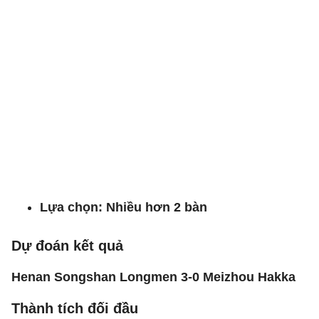
Lựa chọn: Nhiều hơn 2 bàn
Dự đoán kết quả
Henan Songshan Longmen 3-0 Meizhou Hakka
Thành tích đối đầu