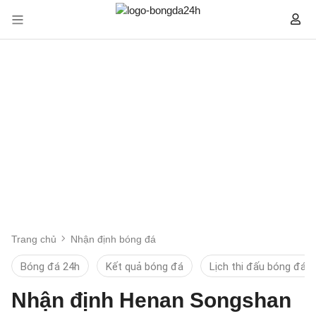
Trang chủ
Nhận định bóng đá
Bóng đá 24h
Kết quả bóng đá
Lịch thi đấu bóng đá
Nhận định Henan Songshan