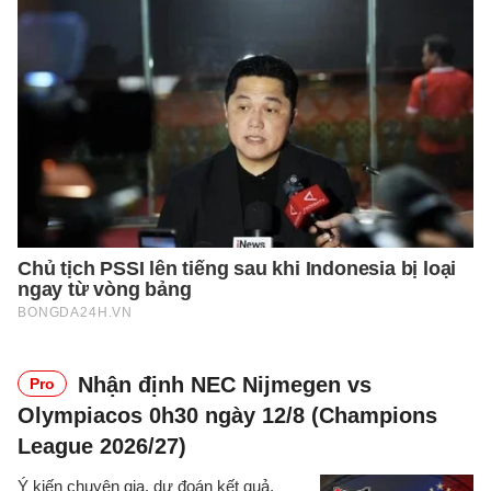
Nhận định NEC Nijmegen vs
Pro
Olympiacos 0h30 ngày 12/8 (Champions
League 2026/27)
Ý kiến chuyên gia, dự đoán kết quả,