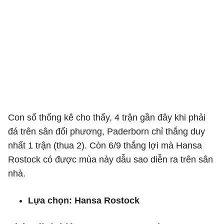
Con số thống kê cho thấy, 4 trận gần đây khi phải
đá trên sân đối phương, Paderborn chỉ thắng duy
nhất 1 trận (thua 2). Còn 6/9 thắng lợi mà Hansa
Rostock có được mùa này dẫu sao diễn ra trên sân
nhà.
Lựa chọn: Hansa Rostock