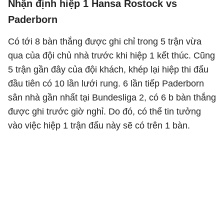
Nhận định hiệp 1 Hansa Rostock vs
Paderborn
Có tới 8 bàn thắng được ghi chỉ trong 5 trận vừa
qua của đội chủ nhà trước khi hiệp 1 kết thúc. Cũng
5 trận gần đây của đội khách, khép lại hiệp thi đấu
đầu tiên có 10 lần lưới rung. 6 lần tiếp Paderborn
sân nhà gần nhất tại Bundesliga 2, có 6 b bàn thắng
được ghi trước giờ nghỉ. Do đó, có thể tin tưởng
vào việc hiệp 1 trận đấu này sẽ có trên 1 bàn.