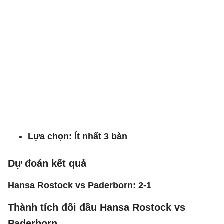
Lựa chọn: Ít nhất 3 bàn
Dự đoán kết quả
Hansa Rostock vs Paderborn: 2-1
Thành tích đối đầu Hansa Rostock vs
Paderborn