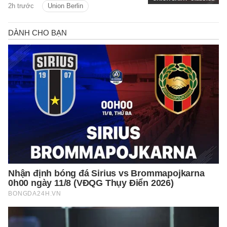
2h trước
Union Berlin
League 2026/27 hôm nay.