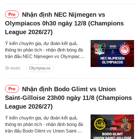
Nhận định NEC Nijmegen vs
Pro
Olympiacos 0h30 ngày 12/8 (Champions
League 2026/27)
Ý kiến chuyên gia, dự đoán kết quả,
thông tin phân tích - nhận định bóng đá
trận đấu NEC Nijmegen vs Olympiacos
cúp C1/UEFA Champions League
1h trước
Olympiacos
2026/27 hôm nay.
Nhận định Bodo Glimt vs Union
Pro
Saint-Gilloise 23h00 ngày 11/8 (Champions
League 2026/27)
Ý kiến chuyên gia, dự đoán kết quả,
thông tin phân tích - nhận định bóng đá
trận đấu Bodo Glimt vs Union Saint-
Gilloise cúp C1/UEFA Champions