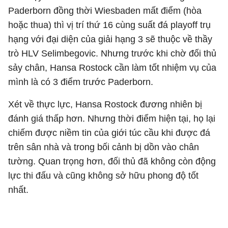
Paderborn đồng thời Wiesbaden mất điểm (hòa
hoặc thua) thì vị trí thứ 16 cùng suất đá playoff trụ
hạng với đại diện của giải hạng 3 sẽ thuộc về thầy
trò HLV Selimbegovic. Nhưng trước khi chờ đối thủ
sảy chân, Hansa Rostock cần làm tốt nhiệm vụ của
mình là có 3 điểm trước Paderborn.
Xét về thực lực, Hansa Rostock đương nhiên bị
đánh giá thấp hơn. Nhưng thời điểm hiện tại, họ lại
chiếm được niềm tin của giới túc cầu khi được đá
trên sân nhà và trong bối cảnh bị dồn vào chân
tường. Quan trọng hơn, đối thủ đã không còn động
lực thi đấu và cũng không sở hữu phong độ tốt
nhất.