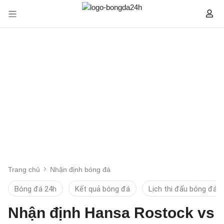
Trang chủ
Nhận định bóng đá
Bóng đá 24h
Kết quả bóng đá
Lịch thi đấu bóng đá
Nhận định Hansa Rostock vs