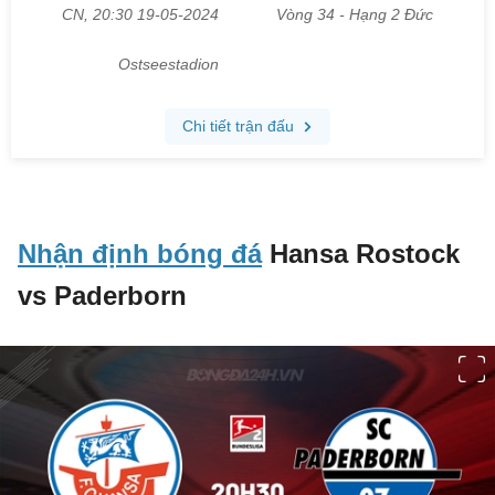
Nhận định bóng đá
Hansa Rostock
vs Paderborn