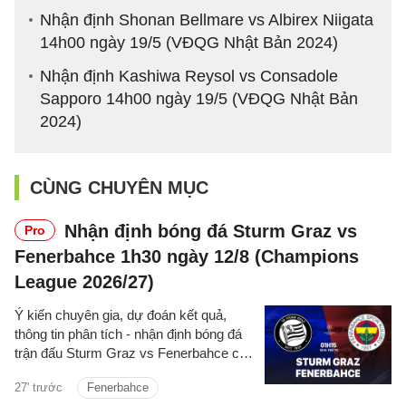
Nhận định Shonan Bellmare vs Albirex Niigata
14h00 ngày 19/5 (VĐQG Nhật Bản 2024)
Nhận định Kashiwa Reysol vs Consadole
Sapporo 14h00 ngày 19/5 (VĐQG Nhật Bản
2024)
CÙNG CHUYÊN MỤC
Nhận định bóng đá Sturm Graz vs
Pro
Fenerbahce 1h30 ngày 12/8 (Champions
League 2026/27)
Ý kiến chuyên gia, dự đoán kết quả,
thông tin phân tích - nhận định bóng đá
trận đấu Sturm Graz vs Fenerbahce cúp
C1/UEFA Champions League 2026/27
27' trước
Fenerbahce
hôm nay.