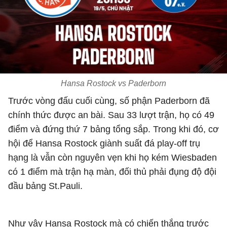
Hansa Rostock vs Paderborn
Trước vòng đấu cuối cùng, số phận Paderborn đã
chính thức được an bài. Sau 33 lượt trận, họ có 49
điểm và đứng thứ 7 bảng tổng sắp. Trong khi đó, cơ
hội để Hansa Rostock giành suất đá play-off trụ
hạng là vẫn còn nguyên vẹn khi họ kém Wiesbaden
có 1 điểm mà trận hạ màn, đối thủ phải đụng độ đội
đầu bảng St.Pauli.
Như vậy Hansa Rostock mà có chiến thắng trước