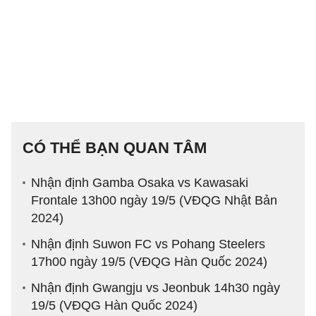
CÓ THỂ BẠN QUAN TÂM
Nhận định Gamba Osaka vs Kawasaki
Frontale 13h00 ngày 19/5 (VĐQG Nhật Bản
2024)
Nhận định Suwon FC vs Pohang Steelers
17h00 ngày 19/5 (VĐQG Hàn Quốc 2024)
Nhận định Gwangju vs Jeonbuk 14h30 ngày
19/5 (VĐQG Hàn Quốc 2024)