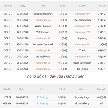
Phong độ gần đây của Hamburger