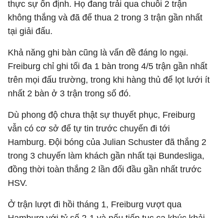
thực sự ổn định. Họ đang trải qua chuỗi 2 trận
không thắng và đã để thua 2 trong 3 trận gần nhất
tại giải đấu.
Khả năng ghi bàn cũng là vấn đề đáng lo ngại.
Freiburg chỉ ghi tối đa 1 bàn trong 4/5 trận gần nhất
trên mọi đấu trường, trong khi hàng thủ để lọt lưới ít
nhất 2 bàn ở 3 trận trong số đó.
Dù phong độ chưa thật sự thuyết phục, Freiburg
vẫn có cơ sở để tự tin trước chuyến đi tới
Hamburg. Đội bóng của Julian Schuster đã thắng 2
trong 3 chuyến làm khách gần nhất tại Bundesliga,
đồng thời toàn thắng 2 lần đối đầu gần nhất trước
HSV.
Ở trận lượt đi hồi tháng 1, Freiburg vượt qua