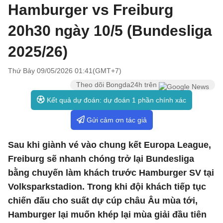
Hamburger vs Freiburg
20h30 ngày 10/5 (Bundesliga
2025/26)
Thứ Bảy 09/05/2026 01:41(GMT+7)
Theo dõi Bongda24h trên
Kết quả dự đoán: dự đoán 1 phần chính xác
Gửi cảm ơn tác giả
Sau khi giành vé vào chung kết Europa League,
Freiburg sẽ nhanh chóng trở lại Bundesliga
bằng chuyến làm khách trước Hamburger SV tại
Volksparkstadion. Trong khi đội khách tiếp tục
chiến đấu cho suất dự cúp châu Âu mùa tới,
Hamburger lại muốn khép lại mùa giải đầu tiên