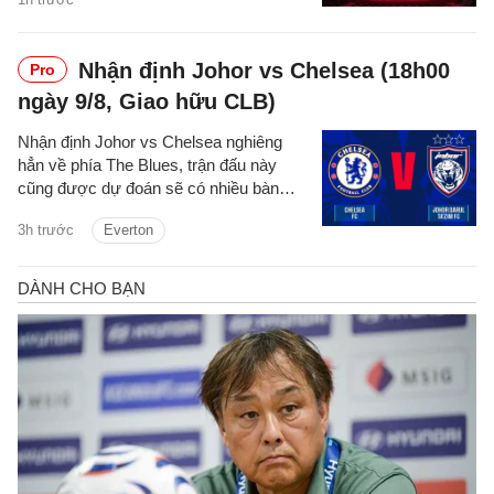
tiết về hai đội.
Nhận định Johor vs Chelsea (18h00
Pro
ngày 9/8, Giao hữu CLB)
Nhận định Johor vs Chelsea nghiêng
hẳn về phía The Blues, trận đấu này
cũng được dự đoán sẽ có nhiều bàn
thắng được ghi.
3h trước
Everton