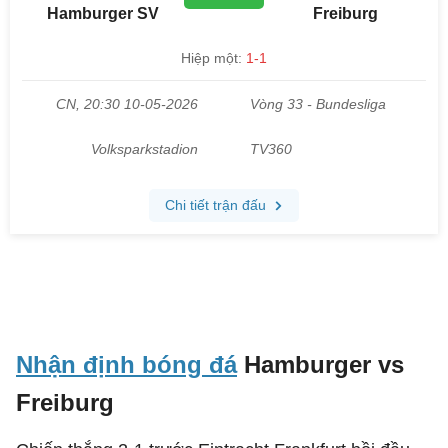
Nhận định bóng đá
Hamburger vs
Freiburg