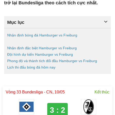
trở lại Bundesliga theo cách tích cực nhất.
Mục lục
Nhận định bóng đá Hamburger vs Freiburg
Nhận định đặc biệt Hamburger vs Freiburg
Đội hình dự kiến Hamburger vs Freiburg
Phong độ và thành tích đối đầu Hamburger vs Freiburg
Lịch thi đấu bóng đá hôm nay