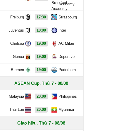
Academy
Freiburg
17:30
Strasbourg
Juventus
18:00
Inter
Chelsea
19:00
AC Milan
Genoa
19:00
Deportivo
Bremen
19:00
Paderborn
ASEAN Cup, Thứ 7 - 08/08
Malaysia
20:00
Philippines
Thái Lan
20:00
Myanmar
Giao hữu, Thứ 7 - 08/08