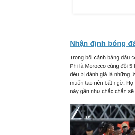
Nhận định bóng đ
Trong bối cảnh bảng đấu c
Phi là Morocco cùng đội 5 lầ
đều bị đánh giá là những ứ
muốn tạo nên bất ngờ. Họ c
này gần như chắc chắn sẽ 