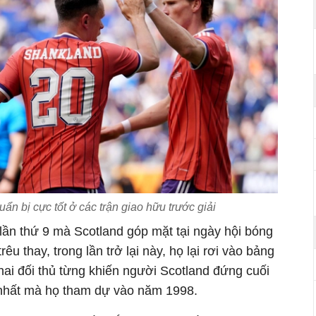
ẩn bị cực tốt ở các trận giao hữu trước giải
ần thứ 9 mà Scotland góp mặt tại ngày hội bóng
rêu thay, trong lần trở lại này, họ lại rơi vào bảng
hai đối thủ từng khiến người Scotland đứng cuối
nhất mà họ tham dự vào năm 1998.