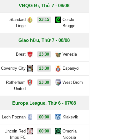
VĐQG Bỉ, Thứ 7 - 08/08
Standard
23:15
Cercle
Liege
Brugge
Giao hữu, Thứ 7 - 08/08
Brest
23:30
Venezia
Coventry City
23:30
Espanyol
Rotherham
23:30
West Brom
United
Europa League, Thứ 6 - 07/08
Lech Poznan
00:00
Klaksvik
Lincoln Red
00:00
Omonia
Imps FC
Nicosia