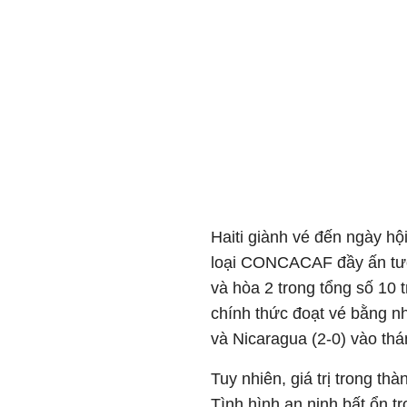
Haiti giành vé đến ngày hộ
loại CONCACAF đầy ấn tượ
và hòa 2 trong tổng số 10 t
chính thức đoạt vé bằng nh
và Nicaragua (2-0) vào thá
Tuy nhiên, giá trị trong t
Tình hình an ninh bất ổn tr