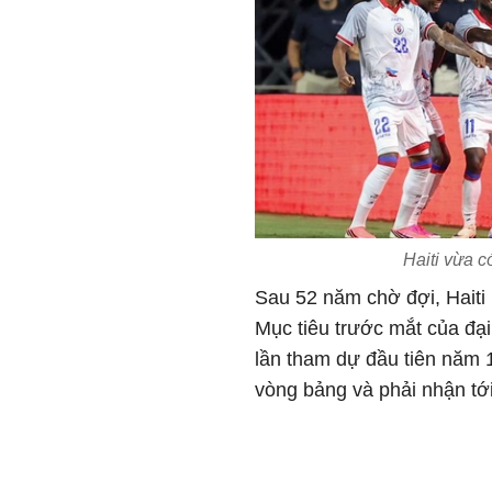
Haiti vừa 
Sau 52 năm chờ đợi, Haiti 
Mục tiêu trước mắt của đại
lần tham dự đầu tiên năm 1
vòng bảng và phải nhận tới