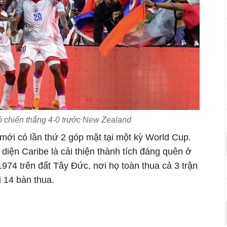
có chiến thắng 4-0 trước New Zealand
mới có lần thứ 2 góp mặt tại một kỳ World Cup.
 diện Caribe là cải thiện thành tích đáng quên ở
974 trên đất Tây Đức, nơi họ toàn thua cả 3 trận
 14 bàn thua.