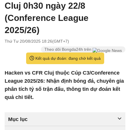
Cluj 0h30 ngày 22/8
(Conference League
2025/26)
Thứ Tư 20/08/2025 18:26(GMT+7)
Theo dõi Bongda24h trên
Kết quả dự đoán: đang chờ kết quả
Hacken vs CFR Cluj thuộc Cúp C3/Conference
League 2025/26: Nhận định bóng đá, chuyên gia
phân tích tỷ số trận đấu, thông tin dự đoán kết
quả chi tiết.
Mục lục