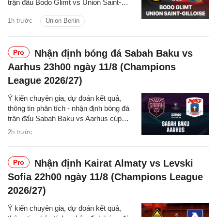
trận đấu Bodo Glimt vs Union Saint-
Gilloise cúp C1/UEFA Champions
1h trước
Union Berlin
League 2026/27 hôm nay.
Nhận định bóng đá Sabah Baku vs
Pro
Aarhus 23h00 ngày 11/8 (Champions
League 2026/27)
Ý kiến chuyên gia, dự đoán kết quả,
thông tin phân tích - nhận định bóng đá
trận đấu Sabah Baku vs Aarhus cúp
C1/UEFA Champions League 2026/27
2h trước
hôm nay.
Nhận định Kairat Almaty vs Levski
Pro
Sofia 22h00 ngày 11/8 (Champions League
2026/27)
Ý kiến chuyên gia, dự đoán kết quả,