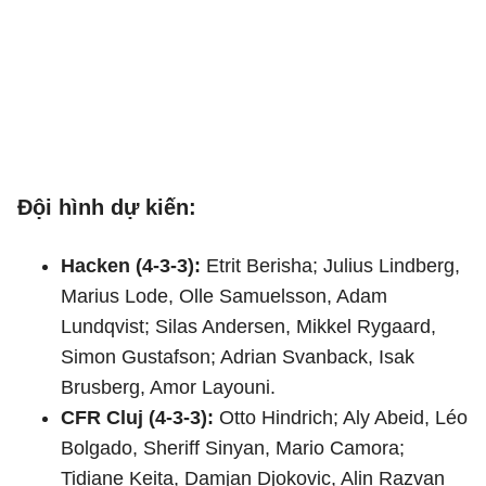
Đội hình dự kiến:
Hacken (4-3-3):
Etrit Berisha; Julius Lindberg,
Marius Lode, Olle Samuelsson, Adam
Lundqvist; Silas Andersen, Mikkel Rygaard,
Simon Gustafson; Adrian Svanback, Isak
Brusberg, Amor Layouni.
CFR Cluj (4-3-3):
Otto Hindrich; Aly Abeid, Léo
Bolgado, Sheriff Sinyan, Mario Camora;
Tidiane Keita, Damjan Djokovic, Alin Razvan