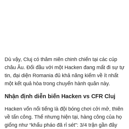
Dù vậy, Cluj có thâm niên chinh chiến tại các cúp
châu Âu. Đối đầu với một Hacken đang mất đi sự tự
tin, đại diện Romania đủ khả năng kiếm về ít nhất
một kết quả hòa trong chuyến hành quân này.
Nhận định
diễn biến
Hacken vs CFR Cluj
Hacken vốn nổi tiếng là đội bóng chơi cởi mở, thiên
về tấn công. Thế nhưng hiện tại, hàng công của họ
giống như “khẩu pháo đã rỉ sét”: 3/4 trận gần đây