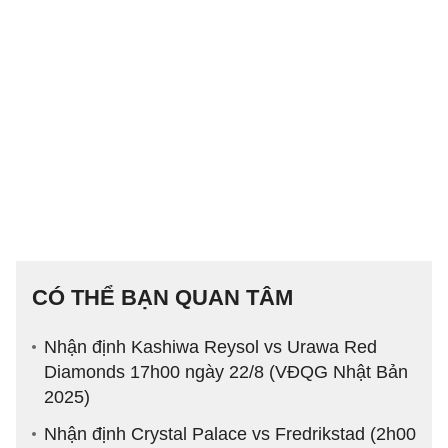
CÓ THỂ BẠN QUAN TÂM
Nhận định Kashiwa Reysol vs Urawa Red
Diamonds 17h00 ngày 22/8 (VĐQG Nhật Bản
2025)
Nhận định Crystal Palace vs Fredrikstad (2h00