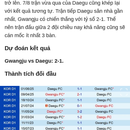
trở lên. 7/8 trận vừa qua của Daegu cũng khép lại
với kết quả tương tự. Trận tiếp Daegu sân nhà gần
nhất, Gwangju có chiến thắng với tỷ số 2-1. Thế
nên trận đấu giữa 2 đội chiều nay khả năng cũng sẽ
cán mốc ít nhất 3 bàn.
Dự đoán kết quả
Gwangju vs Daegu:
2
-
1
.
Thành tích đối đầu