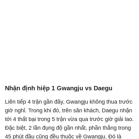
Nhận định hiệp 1 Gwangju vs Daegu
Liên tiếp 4 trận gần đây, Gwangju không thua trước
giờ nghỉ. Trong khi đó, trên sân khách, Daegu nhận
tới 4 thất bại trong 5 trận vừa qua trước giờ giải lao.
Đặc biệt, 2 lần đụng độ gần nhất, phần thắng trong
45 phút đầu cũng đều thuộc về Gwangju. Đó là