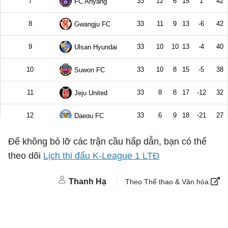
Để không bỏ lỡ các trận cầu hấp dẫn, bạn có thể
theo dõi
Lịch thi đấu K-League 1 LTĐ
Thanh Hạ
Theo Thể thao & Văn hóa