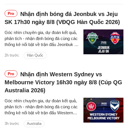
Nhận định bóng đá Jeonbuk vs Jeju
Pro
SK 17h30 ngày 8/8 (VĐQG Hàn Quốc 2026)
Góc nhìn chuyên gia, dự đoán kết quả,
phân tích - nhận định bóng đá cùng các
thống kê nổi bật về trận đấu Jeonbuk vs
Jeju SK thuộc giải VĐQG Hàn Quốc
2h trước
Hàn Quốc
2026.
Nhận định Western Sydney vs
Pro
Melbourne Victory 16h30 ngày 8/8 (Cúp QG
Australia 2026)
Góc nhìn chuyên gia, dự đoán kết quả,
phân tích - nhận định bóng đá cùng các
thống kê nổi bật về trận đấu Western
Sydney vs Melbourne Victory cúp quốc
3h trước
Australia
gia Australia hôm nay.