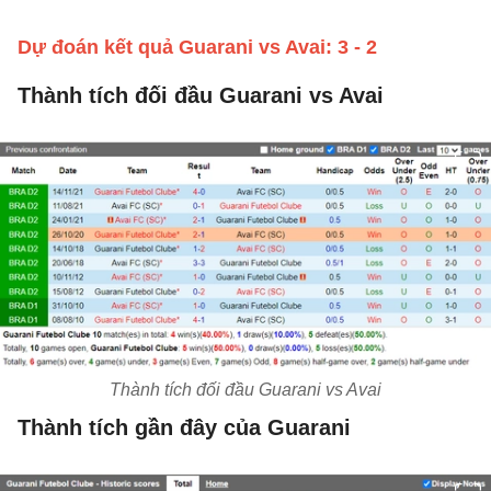
Dự đoán kết quả Guarani vs Avai: 3 - 2
Thành tích đối đầu Guarani vs Avai
Thành tích đối đầu Guarani vs Avai
Thành tích gần đây của Guarani