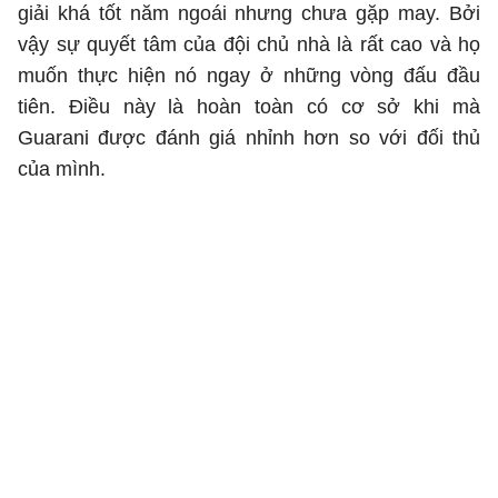
giải khá tốt năm ngoái nhưng chưa gặp may. Bởi
vậy sự quyết tâm của đội chủ nhà là rất cao và họ
muốn thực hiện nó ngay ở những vòng đấu đầu
tiên. Điều này là hoàn toàn có cơ sở khi mà
Guarani được đánh giá nhỉnh hơn so với đối thủ
của mình.