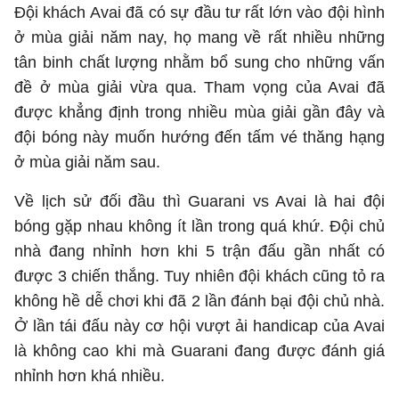
Đội khách Avai đã có sự đầu tư rất lớn vào đội hình
ở mùa giải năm nay, họ mang về rất nhiều những
tân binh chất lượng nhằm bổ sung cho những vấn
đề ở mùa giải vừa qua. Tham vọng của Avai đã
được khẳng định trong nhiều mùa giải gần đây và
đội bóng này muốn hướng đến tấm vé thăng hạng
ở mùa giải năm sau.
Về lịch sử đối đầu thì Guarani vs Avai là hai đội
bóng gặp nhau không ít lần trong quá khứ. Đội chủ
nhà đang nhỉnh hơn khi 5 trận đấu gần nhất có
được 3 chiến thắng. Tuy nhiên đội khách cũng tỏ ra
không hề dễ chơi khi đã 2 lần đánh bại đội chủ nhà.
Ở lần tái đấu này cơ hội vượt ải handicap của Avai
là không cao khi mà Guarani đang được đánh giá
nhỉnh hơn khá nhiều.