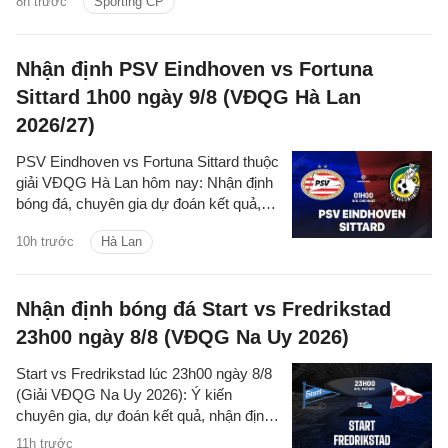
8h trước
Sporting CP
Đào Nha 2026/27 đêm nay.
Nhận định PSV Eindhoven vs Fortuna
Sittard 1h00 ngày 9/8 (VĐQG Hà Lan
2026/27)
PSV Eindhoven vs Fortuna Sittard thuộc
giải VĐQG Hà Lan hôm nay: Nhận định
bóng đá, chuyên gia dự đoán kết quả,
thông tin phân tích tỷ số trận đấu.
10h trước
Hà Lan
Nhận định bóng đá Start vs Fredrikstad
23h00 ngày 8/8 (VĐQG Na Uy 2026)
Start vs Fredrikstad lúc 23h00 ngày 8/8
(Giải VĐQG Na Uy 2026): Ý kiến
chuyên gia, dự đoán kết quả, nhận định
- phân tích trận đấu, thống kê chi tiết về
11h trước