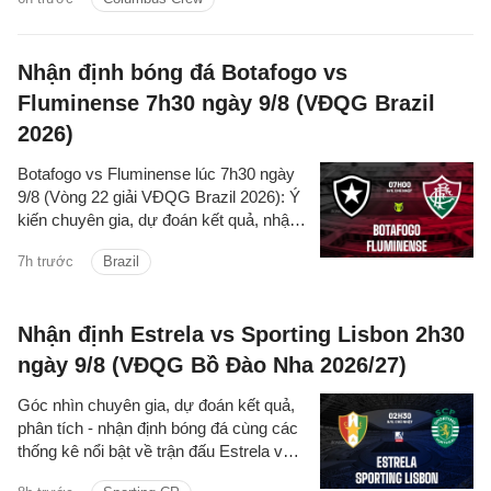
trận đấu.
Nhận định bóng đá Botafogo vs
Fluminense 7h30 ngày 9/8 (VĐQG Brazil
2026)
Botafogo vs Fluminense lúc 7h30 ngày
9/8 (Vòng 22 giải VĐQG Brazil 2026): Ý
kiến chuyên gia, dự đoán kết quả, nhận
định - phân tích trận đấu, thống kê chi
7h trước
Brazil
tiết về hai đội.
Nhận định Estrela vs Sporting Lisbon 2h30
ngày 9/8 (VĐQG Bồ Đào Nha 2026/27)
Góc nhìn chuyên gia, dự đoán kết quả,
phân tích - nhận định bóng đá cùng các
thống kê nổi bật về trận đấu Estrela vs
Sporting Lisbon thuộc giải VĐQG Bồ