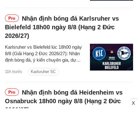
hai đội.
Nhận định bóng đá Karlsruher vs
Pro
Bielefeld 18h00 ngày 8/8 (Hạng 2 Đức
2026/27)
Karlsruher vs Bielefeld lúc 18h00 ngày
8/8 (Giải Hạng 2 Đức 2026/27): Nhận
định bóng đá, ý kiến chuyên gia, dự
đoán kết quả, thông tin phân tích trận
11h trước
Karlsruher SC
đấu chi tiết.
Nhận định bóng đá Heidenheim vs
Pro
Osnabruck 18h00 ngày 8/8 (Hạng 2 Đức
X
2026/27)
Heidenheim vs Osnabruck lúc 18h00
ngày 8/8 (Giải Hạng 2 Đức 2026/27):
Nhận định bóng đá, ý kiến chuyên gia,