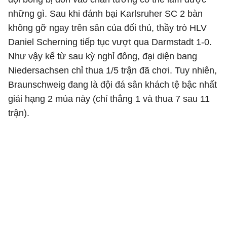
những gì. Sau khi đánh bại Karlsruher SC 2 bàn
không gỡ ngay trên sân của đối thủ, thầy trò HLV
Daniel Scherning tiếp tục vượt qua Darmstadt 1-0.
Như vậy kể từ sau kỳ nghỉ đông, đại diện bang
Niedersachsen chỉ thua 1/5 trận đã chơi. Tuy nhiên,
Braunschweig đang là đội đá sân khách tệ bậc nhất
giải hạng 2 mùa này (chỉ thắng 1 và thua 7 sau 11
trận).