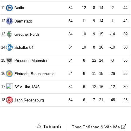
Tubianh
Theo Thể thao & Văn hóa