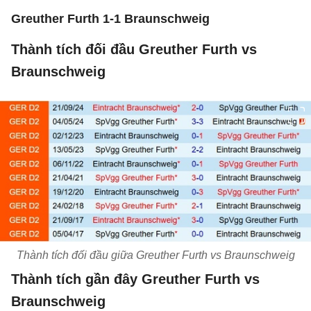
Greuther Furth 1-1 Braunschweig
Thành tích đối đầu Greuther Furth vs
Braunschweig
Thành tích đối đầu giữa Greuther Furth vs Braunschweig
Thành tích gần đây Greuther Furth vs
Braunschweig