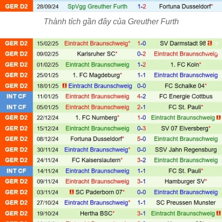
Thành tích gần đây của Greuther Furth