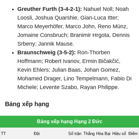
Greuther Furth (3-4-2-1):
Nahuel Noll; Noah
Loosli, Joshua Quarshie, Gian-Luca Itter;
Marco Meyerhöfer, Marco John, Reno Münz,
Jomaine Consbruch; Branimir Hrgota, Dennis
Srbeny; Jannik Mause.
Braunschweig (3-5-2):
Ron-Thorben
Hoffmann; Robert Ivanov, Ermin Bičakčić,
Kevin Ehlers; Julian Baas, Johan Gomez,
Mohamed Drager, Lino Tempelmann, Fabio Di
Michele; Levente Szabo, Rayan Philippe.
Bảng xếp hạng