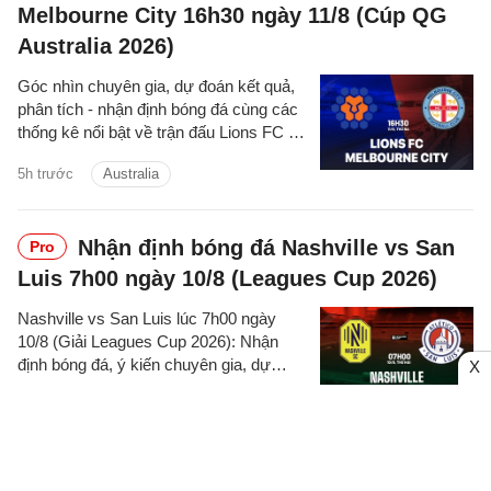
Melbourne City 16h30 ngày 11/8 (Cúp QG
Australia 2026)
Góc nhìn chuyên gia, dự đoán kết quả,
phân tích - nhận định bóng đá cùng các
thống kê nổi bật về trận đấu Lions FC vs
Melbourne City cúp quốc gia Australia
5h trước
Australia
hôm nay.
Nhận định bóng đá Nashville vs San
Pro
Luis 7h00 ngày 10/8 (Leagues Cup 2026)
Nashville vs San Luis lúc 7h00 ngày
10/8 (Giải Leagues Cup 2026): Nhận
định bóng đá, ý kiến chuyên gia, dự
X
đoán kết quả, phân tích - thống kê trận
5h trước
Nashville
đấu.
Nhận định Club America vs Portland
Pro