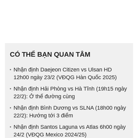
CÓ THỂ BẠN QUAN TÂM
Nhận định Daejeon Citizen vs Ulsan HD
12h00 ngày 23/2 (VĐQG Hàn Quốc 2025)
Nhận định Hải Phòng vs Hà Tĩnh (19h15 ngày
22/2): Ở thế đường cùng
Nhận định Bình Dương vs SLNA (18h00 ngày
22/2): Hướng tới 3 điểm
Nhận định Santos Laguna vs Atlas 6h00 ngày
24/2 (VĐQG Mexico 2024/25)