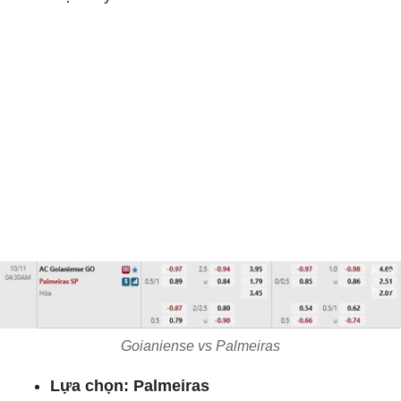
Goianiense vs Palmeiras
Lựa chọn: Palmeiras