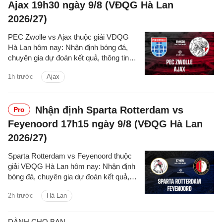
Ajax 19h30 ngày 9/8 (VĐQG Hà Lan
2026/27)
PEC Zwolle vs Ajax thuộc giải VĐQG
Hà Lan hôm nay: Nhận định bóng đá,
chuyên gia dự đoán kết quả, thông tin
phân tích tỷ số trận đấu.
1h trước
Ajax
Nhận định Sparta Rotterdam vs
Pro
Feyenoord 17h15 ngày 9/8 (VĐQG Hà Lan
2026/27)
Sparta Rotterdam vs Feyenoord thuộc
giải VĐQG Hà Lan hôm nay: Nhận định
bóng đá, chuyên gia dự đoán kết quả,
thông tin phân tích tỷ số trận đấu.
2h trước
Hà Lan