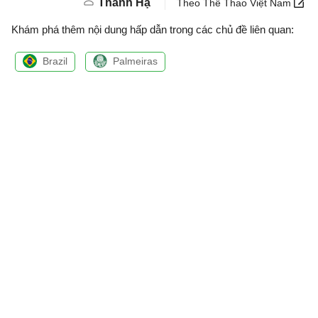
Thanh Hạ
Theo Thể Thao Việt Nam
Khám phá thêm nội dung hấp dẫn trong các chủ đề liên quan:
Brazil
Palmeiras