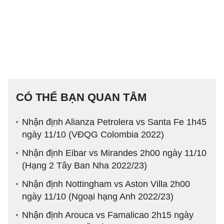
CÓ THỂ BẠN QUAN TÂM
Nhận định Alianza Petrolera vs Santa Fe 1h45
ngày 11/10 (VĐQG Colombia 2022)
Nhận định Eibar vs Mirandes 2h00 ngày 11/10
(Hạng 2 Tây Ban Nha 2022/23)
Nhận định Nottingham vs Aston Villa 2h00
ngày 11/10 (Ngoại hạng Anh 2022/23)
Nhận định Arouca vs Famalicao 2h15 ngày