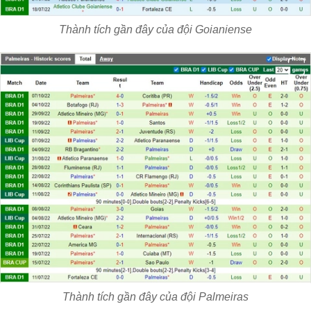
Thành tích gần đây của đội Goianiense
Thành tích gần đây của đội Palmeiras