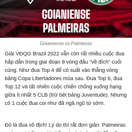
Goianiense vs Palmeiras
Giải VĐQG Brazil 2022 vẫn còn rất nhiều cuộc đua
hấp dẫn trong giai đoạn 8 vòng đấu “về đích” cuối
cùng. Như đua Top 4 để có suất vào thẳng vòng
bảng Copa Libertadores mùa sau. Đua Top 6, đua
Top 12 và tất nhiên cuộc chiến chống xuống hạng
giữa ít nhất 5 CLB (trừ bét bảng Juventude). Nhưng
có 1 cuộc đua coi như đã ngã ngũ từ sớm.
Đó là đua vô địch! Lý do thì rất đơn giản: Palmeiras