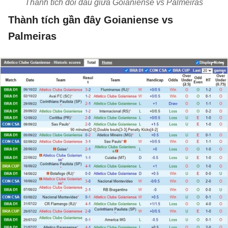
Thành tích đối đầu giữa Goianiense vs Palmeiras
Thành tích gần đây Goianiense vs
Palmeiras