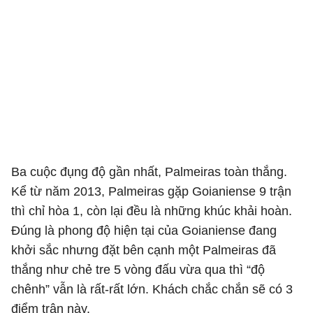
Ba cuộc đụng độ gần nhất, Palmeiras toàn thắng.
Kể từ năm 2013, Palmeiras gặp Goianiense 9 trận
thì chỉ hòa 1, còn lại đều là những khúc khải hoàn.
Đúng là phong độ hiện tại của Goianiense đang
khởi sắc nhưng đặt bên cạnh một Palmeiras đã
thắng như chẻ tre 5 vòng đấu vừa qua thì “độ
chênh” vẫn là rất-rất lớn. Khách chắc chắn sẽ có 3
điểm trận này.