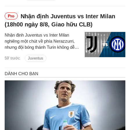
Nhận định Juventus vs Inter Milan
Pro
(18h00 ngày 8/8, Giao hữu CLB)
Nhận định Juventus vs Inter Milan
nghiêng một chút về phía Nerazzurri,
nhưng đội bóng thành Turin không dễ
dàng chấp nhận thất bại.
59' trước
Juventus