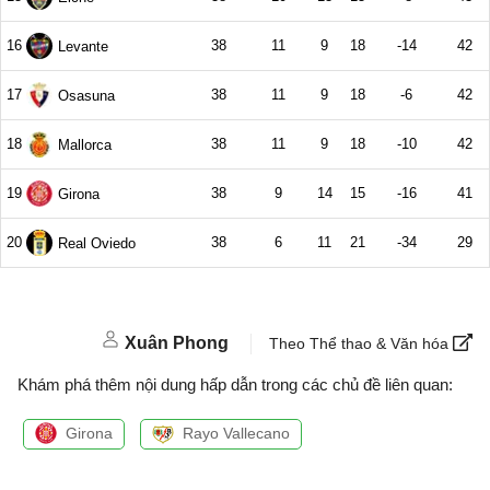
Xuân Phong
Theo Thể thao & Văn hóa
Khám phá thêm nội dung hấp dẫn trong các chủ đề liên quan:
Girona
Rayo Vallecano