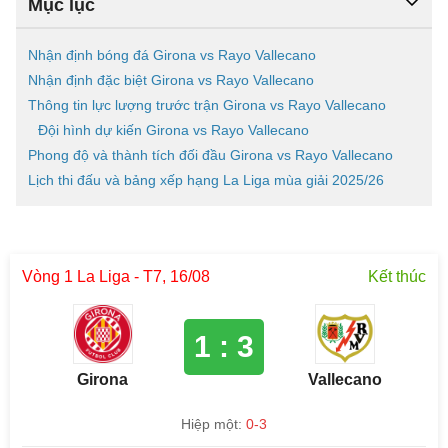
Mục lục
Nhận định bóng đá Girona vs Rayo Vallecano
Nhận định đặc biệt Girona vs Rayo Vallecano
Thông tin lực lượng trước trận Girona vs Rayo Vallecano
Đội hình dự kiến Girona vs Rayo Vallecano
Phong độ và thành tích đối đầu Girona vs Rayo Vallecano
Lịch thi đấu và bảng xếp hạng La Liga mùa giải 2025/26