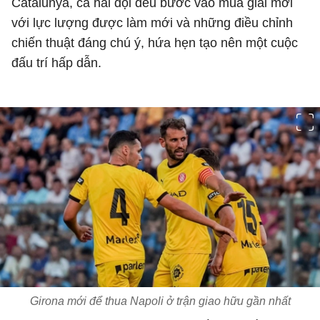
Catalunya, cả hai đội đều bước vào mùa giải mới
với lực lượng được làm mới và những điều chỉnh
chiến thuật đáng chú ý, hứa hẹn tạo nên một cuộc
đấu trí hấp dẫn.
Girona mới để thua Napoli ở trận giao hữu gần nhất