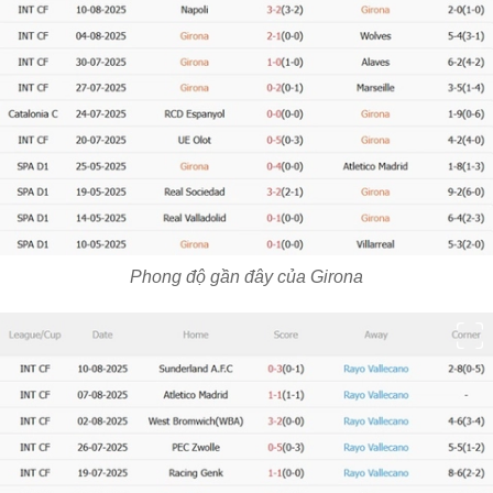
Phong độ gần đây của Girona