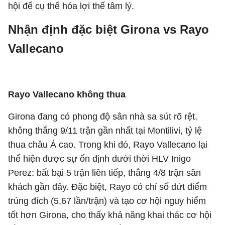
hội để cụ thể hóa lợi thế tâm lý.
Nhận định đặc biệt Girona vs Rayo
Vallecano
Rayo Vallecano không thua
Girona đang có phong độ sân nhà sa sút rõ rệt,
không thắng 9/11 trận gần nhất tại Montilivi, tỷ lệ
thua châu Á cao. Trong khi đó, Rayo Vallecano lại
thể hiện được sự ổn định dưới thời HLV Inigo
Perez: bất bại 5 trận liên tiếp, thắng 4/8 trận sân
khách gần đây. Đặc biệt, Rayo có chỉ số dứt điểm
trúng đích (5,67 lần/trận) và tạo cơ hội nguy hiểm
tốt hơn Girona, cho thấy khả năng khai thác cơ hội