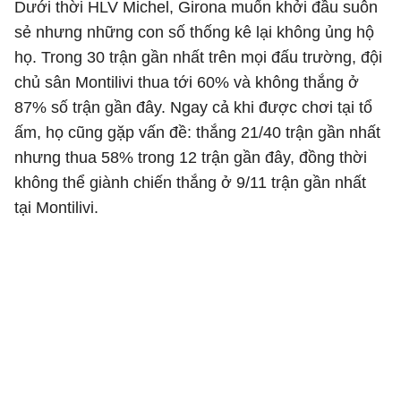
Dưới thời HLV Michel, Girona muốn khởi đầu suôn
sẻ nhưng những con số thống kê lại không ủng hộ
họ. Trong 30 trận gần nhất trên mọi đấu trường, đội
chủ sân Montilivi thua tới 60% và không thắng ở
87% số trận gần đây. Ngay cả khi được chơi tại tổ
ấm, họ cũng gặp vấn đề: thắng 21/40 trận gần nhất
nhưng thua 58% trong 12 trận gần đây, đồng thời
không thể giành chiến thắng ở 9/11 trận gần nhất
tại Montilivi.