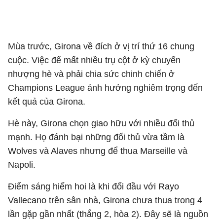
Mùa trước, Girona về đích ở vị trí thứ 16 chung
cuộc. Việc để mất nhiều trụ cột ở kỳ chuyển
nhượng hè và phải chia sức chinh chiến ở
Champions League ảnh hưởng nghiêm trọng đến
kết quả của Girona.
Hè này, Girona chọn giao hữu với nhiều đối thủ
mạnh. Họ đánh bại những đối thủ vừa tầm là
Wolves và Alaves nhưng để thua Marseille và
Napoli.
Điểm sáng hiếm hoi là khi đối đầu với Rayo
Vallecano trên sân nhà, Girona chưa thua trong 4
lần gặp gần nhất (thắng 2, hòa 2). Đây sẽ là nguồn