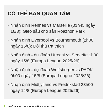
CÓ THỂ BẠN QUAN TÂM
Nhận định Rennes vs Marseille (01h45 ngày
16/8): Gieo sầu cho sân Roazhon Park
Nhận định Liverpool vs Bournemouth (2h00
ngày 16/8): Đối thủ ưa thích
Nhận định - dự đoán Utrecht vs Servette 1h00
ngày 15/8 (Europa League 2025/26)
Nhận định - dự đoán Wolfsberger vs PAOK
0h00 ngày 15/8 (Europa League 2025/26)
Nhận định Midtjylland vs Fredrikstad 23h00
ngày 14/8 (Europa League 2025/26)