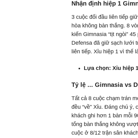
Nhận định hiệp 1 Gimn
3 cuộc đối đầu liên tiếp gi
hòa không bàn thắng. 8 vò
kiến Gimnasia “tịt ngòi” 45
Defensa đã giữ sạch lưới t
liên tiếp. Xỉu hiệp 1 vì thế
Lựa chọn: Xỉu hiệp 
Tỷ lệ ... Gimnasia vs 
Tất cả 8 cuộc chạm trán mớ
đều “về” Xỉu. Đáng chú ý, 
khách ghi hơn 1 bàn mỗi 9
tổng bàn thắng không vượt
cuộc ở 8/12 trận sân khác