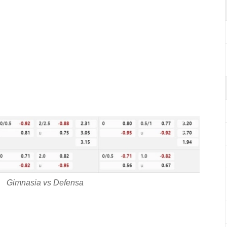
Gimnasia vs Defensa