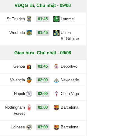
VĐQG Bỉ, Chủ nhật - 09/08
St.Truiden
01:45
Lommel
Westerlo
01:45
Union
St.Gilloise
Giao hữu, Chủ nhật - 09/08
Genoa
01:45
Deportivo
Valencia
02:00
Newcastle
Napoli
02:00
Celta Vigo
Nottingham
02:00
Barcelona
Forest
Udinese
03:00
Barcelona