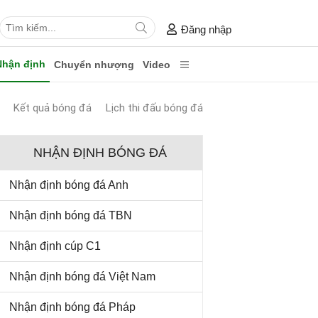
Đăng nhập
Nhận định
Chuyển nhượng
Video
Kết quả bóng đá
Lịch thi đấu bóng đá
NHẬN ĐỊNH BÓNG ĐÁ
Nhận định bóng đá Anh
Nhận định bóng đá TBN
Nhận định cúp C1
Nhận định bóng đá Việt Nam
Nhận định bóng đá Pháp