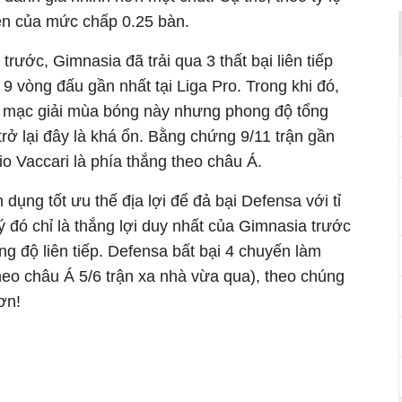
ên của mức chấp 0.25 bàn.
trước, Gimnasia đã trải qua 3 thất bại liên tiếp
 9 vòng đấu gần nhất tại Liga Pro. Trong khi đó,
i mạc giải mùa bóng này nhưng phong độ tổng
trở lại đây là khá ổn. Bằng chứng 9/11 trận gần
io Vaccari là phía thắng theo châu Á.
dụng tốt ưu thế địa lợi để đả bại Defensa với tỉ
ý đó chỉ là thắng lợi duy nhất của Gimnasia trước
ng độ liên tiếp. Defensa bất bại 4 chuyến làm
heo châu Á 5/6 trận xa nhà vừa qua), theo chúng
hơn!