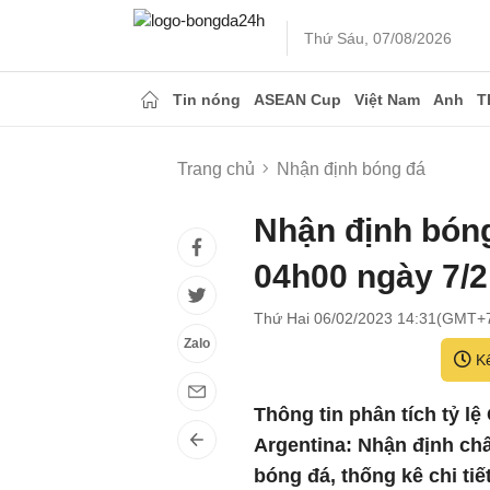
Thứ Sáu, 07/08/2026
Tin nóng
ASEAN Cup
Việt Nam
Anh
T
Trang chủ
Nhận định bóng đá
Nhận định bón
04h00 ngày 7/2
Thứ Hai 06/02/2023 14:31(GMT+
Zalo
Kế
Thông tin phân tích tỷ l
Argentina: Nhận định châ
bóng đá, thống kê chi tiết