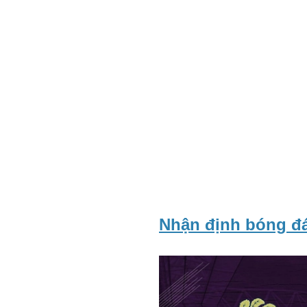
Nhận định bóng đ