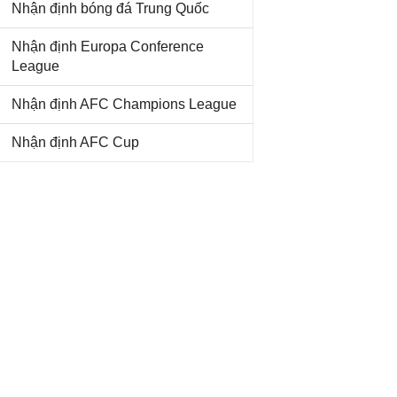
Nhận định bóng đá Trung Quốc
Nhận định Europa Conference
League
Nhận định AFC Champions League
Nhận định AFC Cup