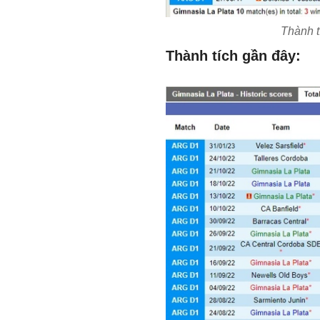
Thành t
Thành tích gần đây
: