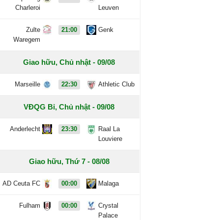
Charleroi
Leuven
Zulte
21:00
Genk
Waregem
Giao hữu, Chủ nhật - 09/08
Marseille
22:30
Athletic Club
VĐQG Bỉ, Chủ nhật - 09/08
Anderlecht
23:30
Raal La
Louviere
Giao hữu, Thứ 7 - 08/08
AD Ceuta FC
00:00
Malaga
Fulham
00:00
Crystal
Palace