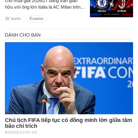
cho mùa giải 2026/27 bằng trận giao
hữu với ông lớn Italia là AC Milan trên
sân Gelora Bung Karno Madya vào thứ
26' trước
Everton
Bảy.