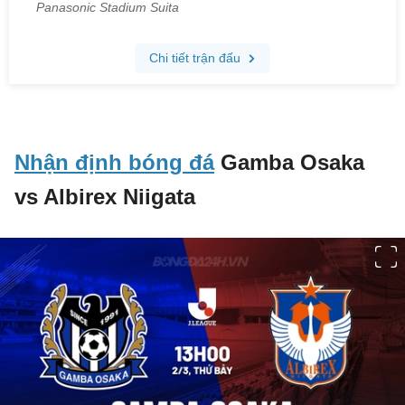
Nhận định bóng đá
Gamba Osaka
vs Albirex Niigata