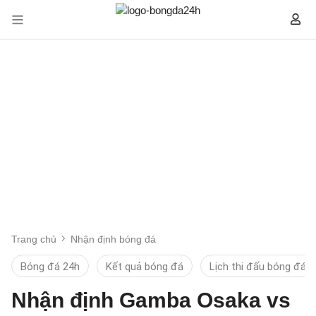
Trang chủ
Nhận định bóng đá
Bóng đá 24h
Kết quả bóng đá
Lịch thi đấu bóng đá
Nhận định Gamba Osaka vs