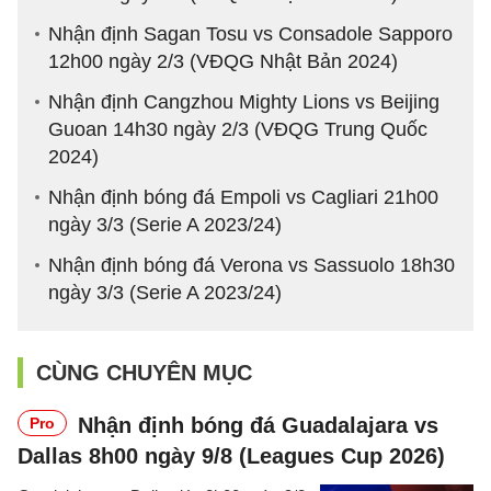
Nhận định Sagan Tosu vs Consadole Sapporo
12h00 ngày 2/3 (VĐQG Nhật Bản 2024)
Nhận định Cangzhou Mighty Lions vs Beijing
Guoan 14h30 ngày 2/3 (VĐQG Trung Quốc
2024)
Nhận định bóng đá Empoli vs Cagliari 21h00
ngày 3/3 (Serie A 2023/24)
Nhận định bóng đá Verona vs Sassuolo 18h30
ngày 3/3 (Serie A 2023/24)
CÙNG CHUYÊN MỤC
Nhận định bóng đá Guadalajara vs
Pro
Dallas 8h00 ngày 9/8 (Leagues Cup 2026)