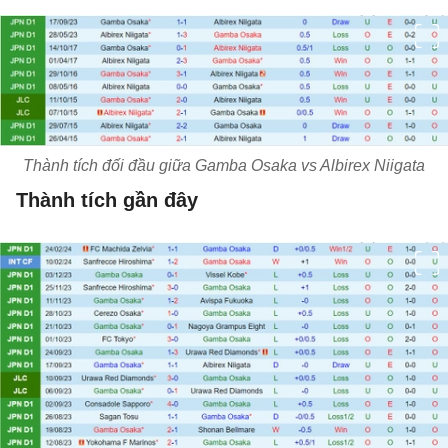
Thành tích đối đầu giữa Gamba Osaka vs Albirex Niigata
Thành tích gần đây