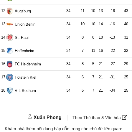
Xuân Phong
Theo Thể thao & Văn hóa
Khám phá thêm nội dung hấp dẫn trong các chủ đề liên quan: