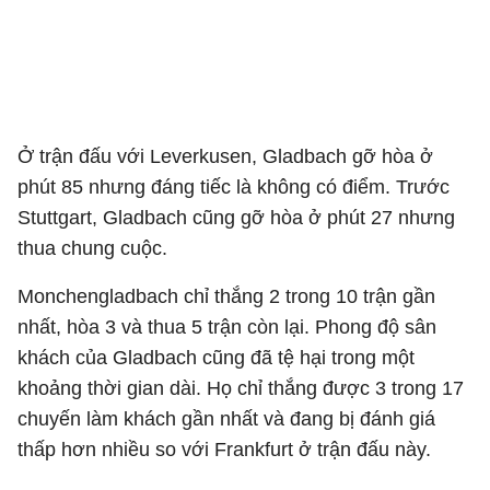
Ở trận đấu với Leverkusen, Gladbach gỡ hòa ở
phút 85 nhưng đáng tiếc là không có điểm. Trước
Stuttgart, Gladbach cũng gỡ hòa ở phút 27 nhưng
thua chung cuộc.
Monchengladbach chỉ thắng 2 trong 10 trận gần
nhất, hòa 3 và thua 5 trận còn lại. Phong độ sân
khách của Gladbach cũng đã tệ hại trong một
khoảng thời gian dài. Họ chỉ thắng được 3 trong 17
chuyến làm khách gần nhất và đang bị đánh giá
thấp hơn nhiều so với Frankfurt ở trận đấu này.