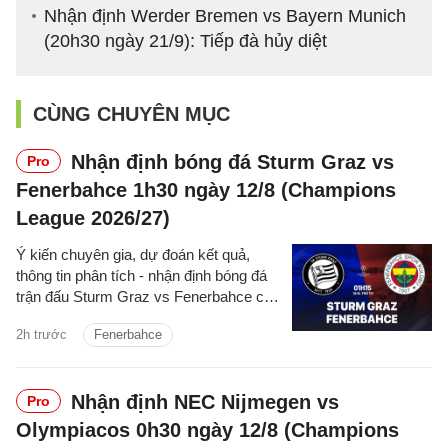
Nhận định Werder Bremen vs Bayern Munich
(20h30 ngày 21/9): Tiếp đà hủy diệt
CÙNG CHUYÊN MỤC
Nhận định bóng đá Sturm Graz vs
Pro
Fenerbahce 1h30 ngày 12/8 (Champions
League 2026/27)
Ý kiến chuyên gia, dự đoán kết quả,
thông tin phân tích - nhận định bóng đá
trận đấu Sturm Graz vs Fenerbahce cúp
C1/UEFA Champions League 2026/27
2h trước
Fenerbahce
hôm nay.
Nhận định NEC Nijmegen vs
Pro
Olympiacos 0h30 ngày 12/8 (Champions