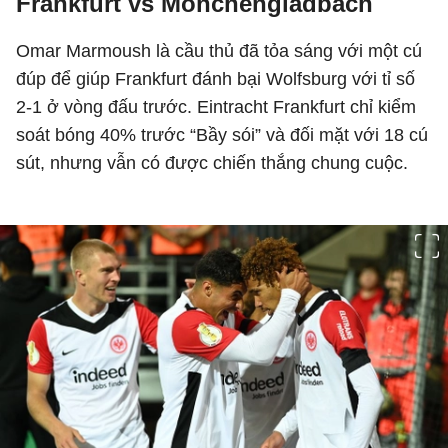
Frankfurt vs Monchengladbach
Omar Marmoush là cầu thủ đã tỏa sáng với một cú
đúp để giúp Frankfurt đánh bại Wolfsburg với tỉ số
2-1 ở vòng đấu trước. Eintracht Frankfurt chỉ kiểm
soát bóng 40% trước “Bầy sói” và đối mặt với 18 cú
sút, nhưng vẫn có được chiến thắng chung cuộc.