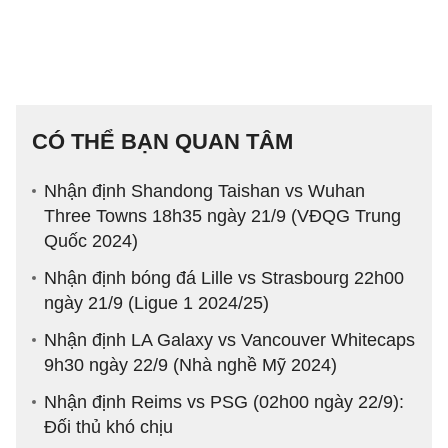
CÓ THỂ BẠN QUAN TÂM
Nhận định Shandong Taishan vs Wuhan
Three Towns 18h35 ngày 21/9 (VĐQG Trung
Quốc 2024)
Nhận định bóng đá Lille vs Strasbourg 22h00
ngày 21/9 (Ligue 1 2024/25)
Nhận định LA Galaxy vs Vancouver Whitecaps
9h30 ngày 22/9 (Nhà nghề Mỹ 2024)
Nhận định Reims vs PSG (02h00 ngày 22/9):
Đối thủ khó chịu