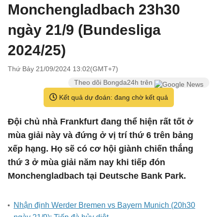
Monchengladbach 23h30
ngày 21/9 (Bundesliga
2024/25)
Thứ Bảy 21/09/2024 13:02(GMT+7)
Theo dõi Bongda24h trên
Kết quả dự đoán: đang chờ kết quả
Đội chủ nhà Frankfurt đang thể hiện rất tốt ở
mùa giải này và đứng ở vị trí thứ 6 trên bảng
xếp hạng. Họ sẽ có cơ hội giành chiến thắng
thứ 3 ở mùa giải năm nay khi tiếp đón
Monchengladbach tại Deutsche Bank Park.
Nhận định Werder Bremen vs Bayern Munich (20h30