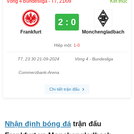
Nhận định bóng đá
trận đấu