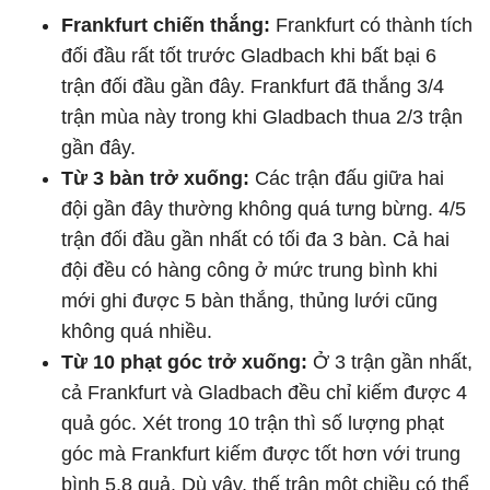
Frankfurt chiến thắng:
Frankfurt có thành tích
đối đầu rất tốt trước Gladbach khi bất bại 6
trận đối đầu gần đây. Frankfurt đã thắng 3/4
trận mùa này trong khi Gladbach thua 2/3 trận
gần đây.
Từ 3 bàn trở xuống:
Các trận đấu giữa hai
đội gần đây thường không quá tưng bừng. 4/5
trận đối đầu gần nhất có tối đa 3 bàn. Cả hai
đội đều có hàng công ở mức trung bình khi
mới ghi được 5 bàn thắng, thủng lưới cũng
không quá nhiều.
Từ 10 phạt góc trở xuống:
Ở 3 trận gần nhất,
cả Frankfurt và Gladbach đều chỉ kiếm được 4
quả góc. Xét trong 10 trận thì số lượng phạt
góc mà Frankfurt kiếm được tốt hơn với trung
bình 5,8 quả. Dù vậy, thế trận một chiều có thể