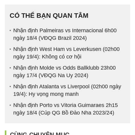
CÓ THỂ BẠN QUAN TÂM
Nhận định Palmeiras vs Internacional 6h00
ngày 18/4 (VĐQG Brazil 2024)
Nhận định West Ham vs Leverkusen (02h00
ngày 19/4): Không có cơ hội
Nhận định Molde vs Odds Ballklubb 23h00
ngày 17/4 (VĐQG Na Uy 2024)
Nhận định Atalanta vs Liverpool (02h00 ngày
19/4): Hy vọng mong manh
Nhận định Porto vs Vitoria Guimaraes 2h15
ngày 18/4 (Cúp QG Bồ Đào Nha 2023/24)
CÙNG CHUYÊN MỤC