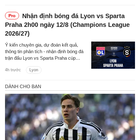
Nhận định bóng đá Lyon vs Sparta
Pro
Praha 2h00 ngày 12/8 (Champions League
2026/27)
Ý kiến chuyên gia, dự đoán kết quả,
thông tin phân tích - nhận định bóng đá
trận đấu Lyon vs Sparta Praha cúp
C1/UEFA Champions League 2026/27
4h trước
Lyon
hôm nay.