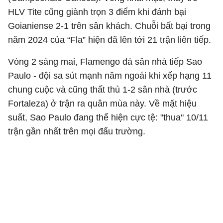
HLV Tite cũng giành trọn 3 điểm khi đánh bại
Goianiense 2-1 trên sân khách. Chuỗi bất bại trong
năm 2024 của “Fla” hiện đã lên tới 21 trận liên tiếp.
Vòng 2 sáng mai, Flamengo đá sân nhà tiếp Sao
Paulo - đội sa sút mạnh năm ngoái khi xếp hạng 11
chung cuộc và cũng thất thủ 1-2 sân nhà (trước
Fortaleza) ở trận ra quân mùa này. Về mặt hiệu
suất, Sao Paulo đang thể hiện cực tệ: "thua" 10/11
trận gần nhất trên mọi đấu trường.