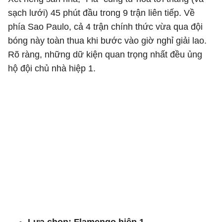
sạch lưới) 45 phút đầu trong 9 trận liên tiếp. Về
phía Sao Paulo, cả 4 trận chính thức vừa qua đội
bóng này toàn thua khi bước vào giờ nghỉ giải lao.
Rõ ràng, những dữ kiện quan trọng nhất đều ủng
hộ đội chủ nhà hiệp 1.