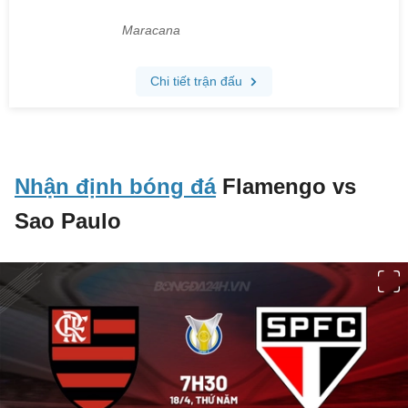
Nhận định bóng đá
Flamengo vs
Sao Paulo