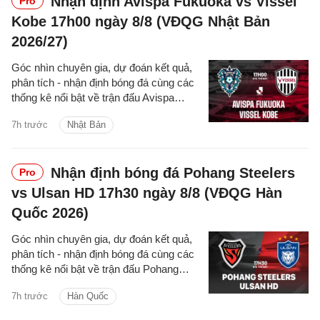
Nhận định Avispa Fukuoka vs Vissel
Pro
Kobe 17h00 ngày 8/8 (VĐQG Nhật Bản
2026/27)
Góc nhìn chuyên gia, dự đoán kết quả,
phân tích - nhận định bóng đá cùng các
thống kê nổi bật về trận đấu Avispa
Fukuoka vs Vissel Kobe thuộc giải
7h trước
Nhật Bản
VĐQG Nhật Bản hôm nay
Nhận định bóng đá Pohang Steelers
Pro
vs Ulsan HD 17h30 ngày 8/8 (VĐQG Hàn
Quốc 2026)
Góc nhìn chuyên gia, dự đoán kết quả,
phân tích - nhận định bóng đá cùng các
thống kê nổi bật về trận đấu Pohang
Steelers vs Ulsan HD thuộc giải VĐQG
7h trước
Hàn Quốc
Hàn Quốc 2026.