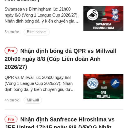
Swansea vs Birmingham lúc 21h00
ngày 8/8 (Vòng 1 League Cup 2026/27):
Nhận định bóng đá, ý kiến chuyên gia,
dự đoán kết quả, phân tích trận đấu,
3h trước
Birmingham
thống kê về phong độ hai đội.
Nhận định bóng đá QPR vs Millwall
Pro
20h00 ngày 8/8 (Cúp Liên đoàn Anh
2026/27)
QPR vs Millwall lúc 20h00 ngày 8/8
(Vòng 1 League Cup 2026/27): Nhận
định bóng đá, ý kiến chuyên gia, dự
đoán kết quả, phân tích trận đấu, thống
4h trước
Millwall
kê về phong độ hai đội.
Nhận định Sanfrecce Hiroshima vs
Pro
JEF United 17h15 ngày 8/8 (VĐQG Nhật