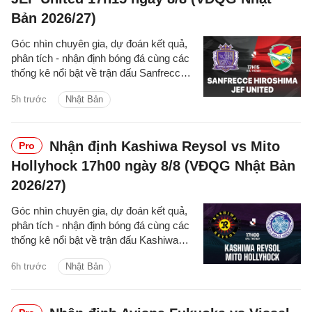
Bản 2026/27)
Góc nhìn chuyên gia, dự đoán kết quả,
phân tích - nhận định bóng đá cùng các
thống kê nổi bật về trận đấu Sanfrecce
Hiroshima vs JEF United thuộc giải
5h trước
Nhật Bản
VĐQG Nhật Bản hôm nay
Nhận định Kashiwa Reysol vs Mito
Pro
Hollyhock 17h00 ngày 8/8 (VĐQG Nhật Bản
2026/27)
Góc nhìn chuyên gia, dự đoán kết quả,
phân tích - nhận định bóng đá cùng các
thống kê nổi bật về trận đấu Kashiwa
Reysol vs Mito Hollyhock thuộc giải
6h trước
Nhật Bản
VĐQG Nhật Bản hôm nay