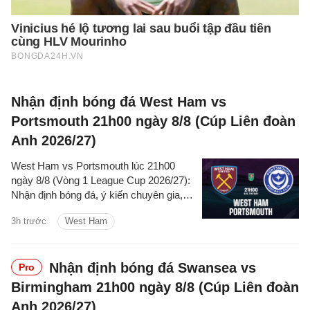
Nhận định bóng đá West Ham vs
Portsmouth 21h00 ngày 8/8 (Cúp Liên đoàn
Anh 2026/27)
West Ham vs Portsmouth lúc 21h00
ngày 8/8 (Vòng 1 League Cup 2026/27):
Nhận định bóng đá, ý kiến chuyên gia,
dự đoán kết quả, phân tích trận đấu,
3h trước
West Ham
thống kê về phong độ hai đội.
Nhận định bóng đá Swansea vs
Pro
Birmingham 21h00 ngày 8/8 (Cúp Liên đoàn
Anh 2026/27)