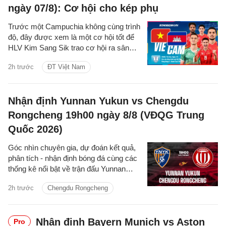
ngày 07/8): Cơ hội cho kép phụ
Trước một Campuchia không cùng trình
độ, đây được xem là một cơ hội tốt để
HLV Kim Sang Sik trao cơ hội ra sân
cho các cầu thủ dự bị, qua đó thử
2h trước
ĐT Việt Nam
nghiệm thêm các phương án nhân sự
cho đội tuyển Việt Nam.
Nhận định Yunnan Yukun vs Chengdu
Rongcheng 19h00 ngày 8/8 (VĐQG Trung
Quốc 2026)
Góc nhìn chuyên gia, dự đoán kết quả,
phân tích - nhận định bóng đá cùng các
thống kê nổi bật về trận đấu Yunnan
Yukun vs Chengdu Rongcheng thuộc
2h trước
Chengdu Rongcheng
giải VĐQG Trung Quốc hôm nay
Nhận định Bayern Munich vs Aston
Pro