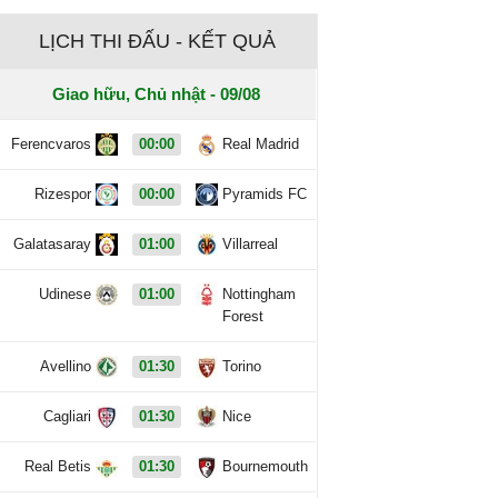
LỊCH THI ĐẤU - KẾT QUẢ
Giao hữu, Chủ nhật - 09/08
Ferencvaros
00:00
Real Madrid
Rizespor
00:00
Pyramids FC
Galatasaray
01:00
Villarreal
Udinese
01:00
Nottingham
Forest
Avellino
01:30
Torino
Cagliari
01:30
Nice
Real Betis
01:30
Bournemouth