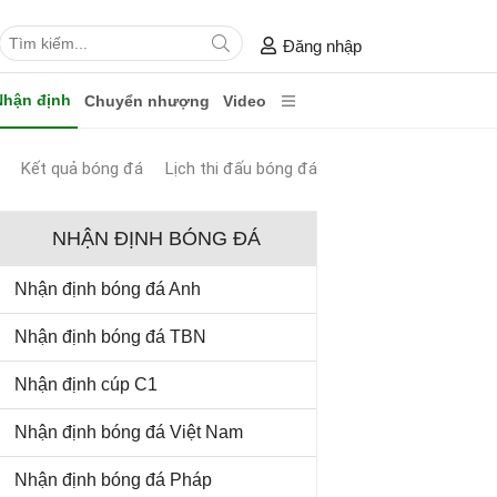
Đăng nhập
Nhận định
Chuyển nhượng
Video
Kết quả bóng đá
Lịch thi đấu bóng đá
NHẬN ĐỊNH BÓNG ĐÁ
Nhận định bóng đá Anh
Nhận định bóng đá TBN
Nhận định cúp C1
Nhận định bóng đá Việt Nam
Nhận định bóng đá Pháp