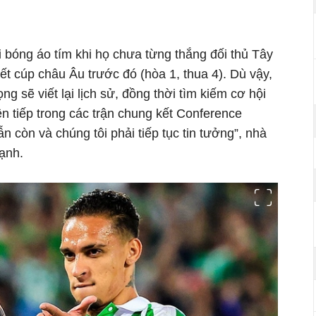
 bóng áo tím khi họ chưa từng thắng đối thủ Tây
ết cúp châu Âu trước đó (hòa 1, thua 4). Dù vậy,
ng sẽ viết lại lịch sử, đồng thời tìm kiếm cơ hội
iên tiếp trong các trận chung kết Conference
n còn và chúng tôi phải tiếp tục tin tưởng”, nhà
ạnh.