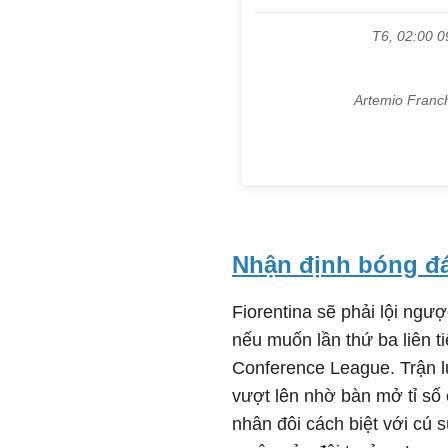
Nhận định bóng đ
Fiorentina sẽ phải lội ngượ
nếu muốn lần thứ ba liên 
Conference League. Trận lư
vượt lên nhờ bàn mở tỉ số
nhân đôi cách biệt với cú s