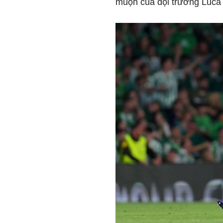
muộn của đội trưởng Luca R