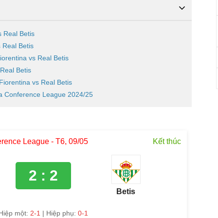
 Real Betis
 Real Betis
iorentina vs Real Betis
 Real Betis
Fiorentina vs Real Betis
opa Conference League 2024/25