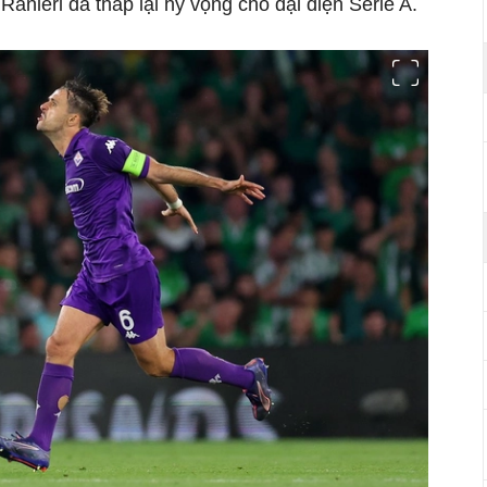
anieri đã thắp lại hy vọng cho đại diện Serie A.