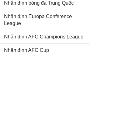
Nhận định bóng đá Trung Quốc
Nhận định Europa Conference
League
Nhận định AFC Champions League
Nhận định AFC Cup