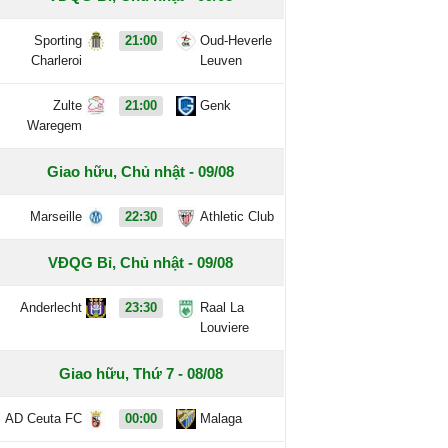
Sporting
21:00
Oud-Heverle
Charleroi
Leuven
Zulte
21:00
Genk
Waregem
Giao hữu, Chủ nhật - 09/08
Marseille
22:30
Athletic Club
VĐQG Bỉ, Chủ nhật - 09/08
Anderlecht
23:30
Raal La
Louviere
Giao hữu, Thứ 7 - 08/08
AD Ceuta FC
00:00
Malaga