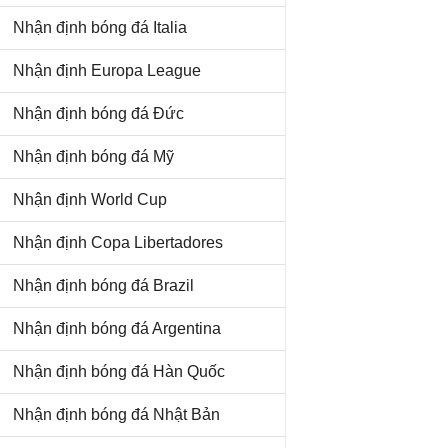
Nhận định bóng đá Italia
Nhận định Europa League
Nhận định bóng đá Đức
Nhận định bóng đá Mỹ
Nhận định World Cup
Nhận định Copa Libertadores
Nhận định bóng đá Brazil
Nhận định bóng đá Argentina
Nhận định bóng đá Hàn Quốc
Nhận định bóng đá Nhật Bản