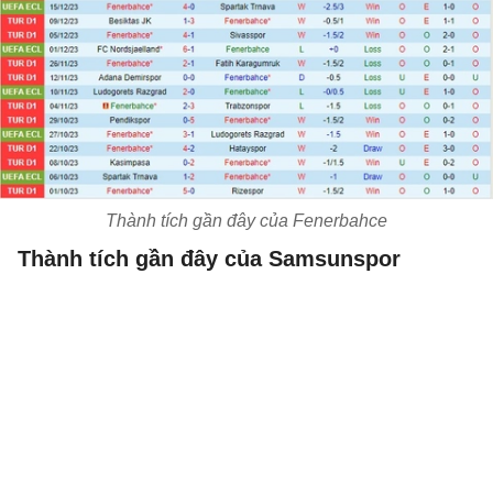
Thành tích gần đây của Fenerbahce
Thành tích gần đây của Samsunspor