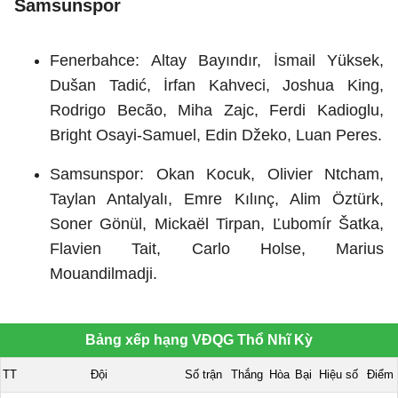
Samsunspor
Fenerbahce: Altay Bayındır, İsmail Yüksek,
Dušan Tadić, İrfan Kahveci, Joshua King,
Rodrigo Becão, Miha Zajc, Ferdi Kadioglu,
Bright Osayi-Samuel, Edin Džeko, Luan Peres.
Samsunspor: Okan Kocuk, Olivier Ntcham,
Taylan Antalyalı, Emre Kılınç, Alim Öztürk,
Soner Gönül, Mickaël Tirpan, Ľubomír Šatka,
Flavien Tait, Carlo Holse, Marius
Mouandilmadji.