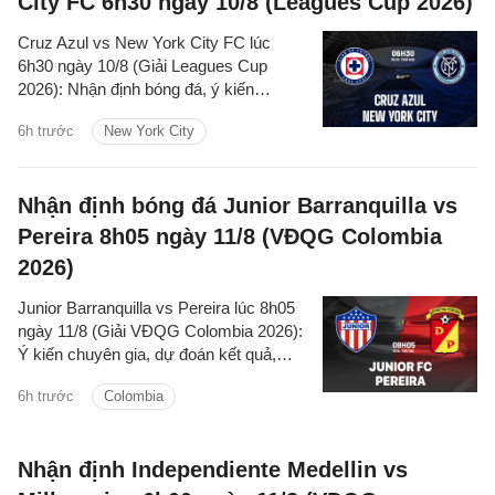
City FC 6h30 ngày 10/8 (Leagues Cup 2026)
Cruz Azul vs New York City FC lúc
6h30 ngày 10/8 (Giải Leagues Cup
2026): Nhận định bóng đá, ý kiến
chuyên gia, dự đoán kết quả, phân tích -
6h trước
New York City
thống kê trận đấu.
Nhận định bóng đá Junior Barranquilla vs
Pereira 8h05 ngày 11/8 (VĐQG Colombia
2026)
Junior Barranquilla vs Pereira lúc 8h05
ngày 11/8 (Giải VĐQG Colombia 2026):
Ý kiến chuyên gia, dự đoán kết quả,
nhận định - phân tích trận đấu, thống kê
6h trước
Colombia
chi tiết về hai đội.
Nhận định Independiente Medellin vs