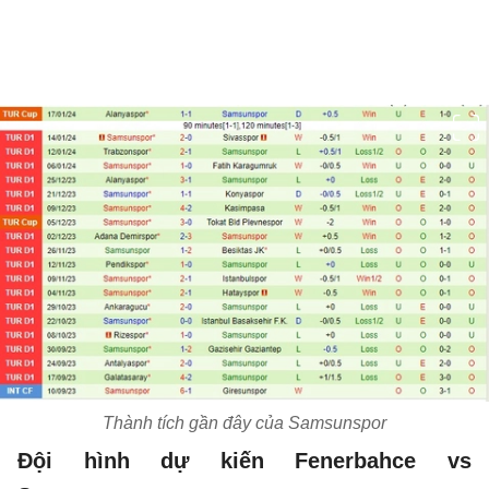
Thành tích gần đây của Samsunspor
Đội hình dự kiến Fenerbahce vs