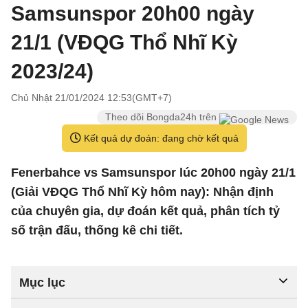
Samsunspor 20h00 ngày
21/1 (VĐQG Thổ Nhĩ Kỳ
2023/24)
Chủ Nhật 21/01/2024 12:53(GMT+7)
Theo dõi Bongda24h trên
Kết quả dự đoán: đang chờ kết quả
Fenerbahce vs Samsunspor lúc 20h00 ngày 21/1
(Giải VĐQG Thổ Nhĩ Kỳ hôm nay): Nhận định
của chuyên gia, dự đoán kết quả, phân tích tỷ
số trận đấu, thống kê chi tiết.
Mục lục