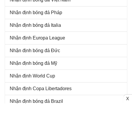
Nhận định bóng đá Pháp
Nhận định bóng đá Italia
Nhận định Europa League
Nhận định bóng đá Đức
Nhận định bóng đá Mỹ
Nhận định World Cup
Nhận định Copa Libertadores
X
Nhận định bóng đá Brazil
Nhận định bóng đá Argentina
Nhận định bóng đá Hàn Quốc