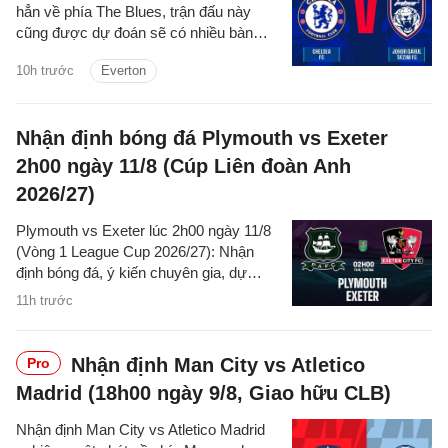
hẳn về phía The Blues, trận đấu này
cũng được dự đoán sẽ có nhiều bàn
thắng được ghi.
10h trước
Everton
Nhận định bóng đá Plymouth vs Exeter
2h00 ngày 11/8 (Cúp Liên đoàn Anh
2026/27)
Plymouth vs Exeter lúc 2h00 ngày 11/8
(Vòng 1 League Cup 2026/27): Nhận
định bóng đá, ý kiến chuyên gia, dự
đoán kết quả, phân tích trận đấu, thống
11h trước
kê về phong độ hai đội.
Nhận định Man City vs Atletico
Pro
Madrid (18h00 ngày 9/8, Giao hữu CLB)
Nhận định Man City vs Atletico Madrid