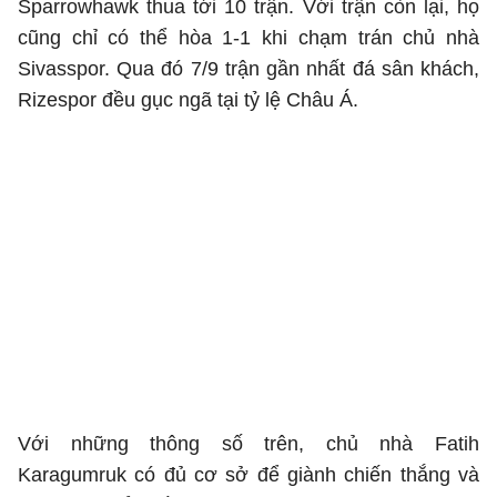
Sparrowhawk thua tới 10 trận. Với trận còn lại, họ
cũng chỉ có thể hòa 1-1 khi chạm trán chủ nhà
Sivasspor. Qua đó 7/9 trận gần nhất đá sân khách,
Rizespor đều gục ngã tại tỷ lệ Châu Á.
Với những thông số trên, chủ nhà Fatih
Karagumruk có đủ cơ sở để giành chiến thắng và