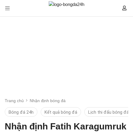
Trang chủ
Nhận định bóng đá
Bóng đá 24h
Kết quả bóng đá
Lịch thi đấu bóng đá
Nhận định Fatih Karagumruk