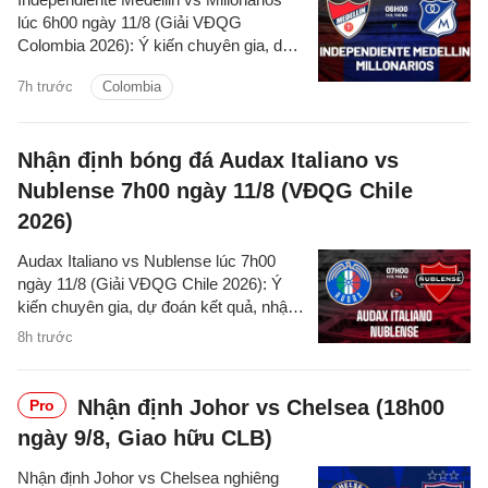
lúc 6h00 ngày 11/8 (Giải VĐQG
Colombia 2026): Ý kiến chuyên gia, dự
đoán kết quả, nhận định - phân tích trận
7h trước
Colombia
đấu, thống kê chi tiết về hai đội.
Nhận định bóng đá Audax Italiano vs
Nublense 7h00 ngày 11/8 (VĐQG Chile
2026)
Audax Italiano vs Nublense lúc 7h00
ngày 11/8 (Giải VĐQG Chile 2026): Ý
kiến chuyên gia, dự đoán kết quả, nhận
định - phân tích trận đấu, thống kê chi
8h trước
tiết về hai đội.
Nhận định Johor vs Chelsea (18h00
Pro
ngày 9/8, Giao hữu CLB)
Nhận định Johor vs Chelsea nghiêng