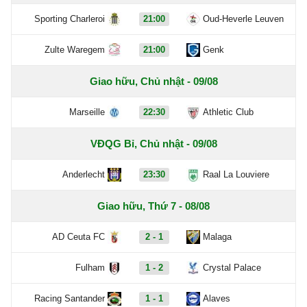
Sporting Charleroi
21:00
Oud-Heverle Leuven
Zulte Waregem
21:00
Genk
Giao hữu, Chủ nhật - 09/08
Marseille
22:30
Athletic Club
VĐQG Bỉ, Chủ nhật - 09/08
Anderlecht
23:30
Raal La Louviere
Giao hữu, Thứ 7 - 08/08
AD Ceuta FC
2 - 1
Malaga
Fulham
1 - 2
Crystal Palace
Racing Santander
1 - 1
Alaves