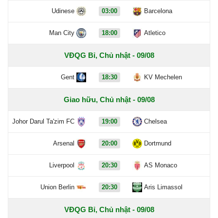
Udinese
03:00
Barcelona
Man City
18:00
Atletico
VĐQG Bỉ, Chủ nhật - 09/08
Gent
18:30
KV Mechelen
Giao hữu, Chủ nhật - 09/08
Johor Darul Ta'zim FC
19:00
Chelsea
Arsenal
20:00
Dortmund
Liverpool
20:30
AS Monaco
Union Berlin
20:30
Aris Limassol
VĐQG Bỉ, Chủ nhật - 09/08