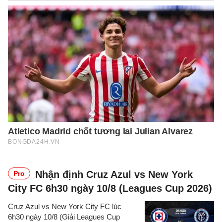
Nhận định Cruz Azul vs New York
Pro
City FC 6h30 ngày 10/8 (Leagues Cup 2026)
Cruz Azul vs New York City FC lúc
6h30 ngày 10/8 (Giải Leagues Cup