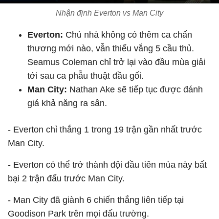
Nhận định Everton vs Man City
Everton:
Chủ nhà không có thêm ca chấn
thương mới nào, vẫn thiếu vắng 5 cầu thủ.
Seamus Coleman chỉ trở lại vào đầu mùa giải
tới sau ca phẫu thuật đầu gối.
Man City:
Nathan Ake sẽ tiếp tục được đánh
giá khả năng ra sân.
- Everton chỉ thắng 1 trong 19 trận gần nhất trước
Man City.
- Everton có thể trở thành đội đầu tiên mùa này bất
bại 2 trận đấu trước Man City.
- Man City đã giành 6 chiến thắng liên tiếp tại
Goodison Park trên mọi đấu trường.