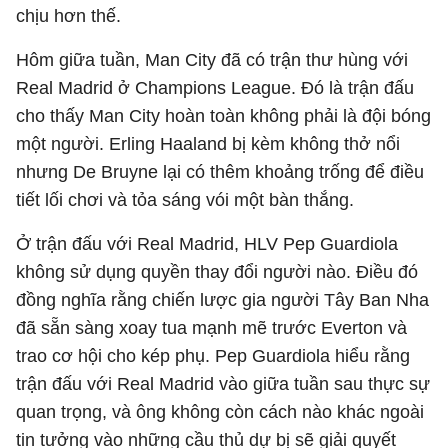
chịu hơn thế.
Hôm giữa tuần, Man City đã có trận thư hùng với
Real Madrid ở Champions League. Đó là trận đấu
cho thấy Man City hoàn toàn không phải là đội bóng
một người. Erling Haaland bị kèm không thở nổi
nhưng De Bruyne lại có thêm khoảng trống để điều
tiết lối chơi và tỏa sáng vói một bàn thắng.
Ở trận đấu với Real Madrid, HLV Pep Guardiola
không sử dụng quyền thay đổi người nào. Điều đó
đồng nghĩa rằng chiến lược gia người Tây Ban Nha
đã sẵn sàng xoay tua mạnh mẽ trước Everton và
trao cơ hội cho kép phụ. Pep Guardiola hiểu rằng
trận đấu với Real Madrid vào giữa tuần sau thực sự
quan trọng, và ông không còn cách nào khác ngoài
tin tưởng vào những cầu thủ dự bị sẽ giải quyết