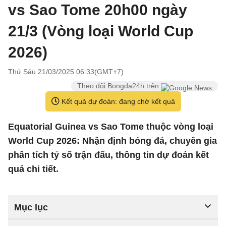
vs Sao Tome 20h00 ngày
21/3 (Vòng loại World Cup
2026)
Thứ Sáu 21/03/2025 06:33(GMT+7)
Theo dõi Bongda24h trên
Kết quả dự đoán: đang chờ kết quả
Equatorial Guinea vs Sao Tome thuộc vòng loại
World Cup 2026: Nhận định bóng đá, chuyên gia
phân tích tỷ số trận đấu, thông tin dự đoán kết
quả chi tiết.
Mục lục