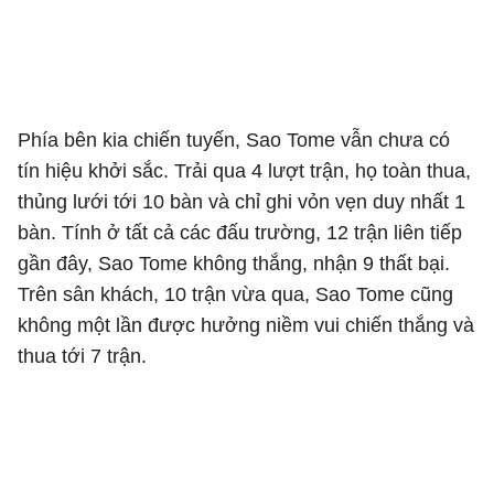
Phía bên kia chiến tuyến, Sao Tome vẫn chưa có
tín hiệu khởi sắc. Trải qua 4 lượt trận, họ toàn thua,
thủng lưới tới 10 bàn và chỉ ghi vỏn vẹn duy nhất 1
bàn. Tính ở tất cả các đấu trường, 12 trận liên tiếp
gần đây, Sao Tome không thắng, nhận 9 thất bại.
Trên sân khách, 10 trận vừa qua, Sao Tome cũng
không một lần được hưởng niềm vui chiến thắng và
thua tới 7 trận.