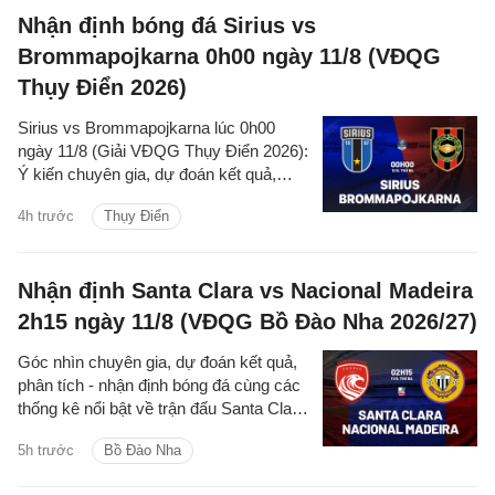
Nhận định bóng đá Sirius vs
Brommapojkarna 0h00 ngày 11/8 (VĐQG
Thụy Điển 2026)
Sirius vs Brommapojkarna lúc 0h00
ngày 11/8 (Giải VĐQG Thụy Điển 2026):
Ý kiến chuyên gia, dự đoán kết quả,
nhận định - phân tích trận đấu, thống kê
4h trước
Thụy Điển
chi tiết về hai đội.
Nhận định Santa Clara vs Nacional Madeira
2h15 ngày 11/8 (VĐQG Bồ Đào Nha 2026/27)
Góc nhìn chuyên gia, dự đoán kết quả,
phân tích - nhận định bóng đá cùng các
thống kê nổi bật về trận đấu Santa Clara
vs Nacional Madeira thuộc giải VĐQG
5h trước
Bồ Đào Nha
Bồ Đào Nha 2026/27 đêm nay.