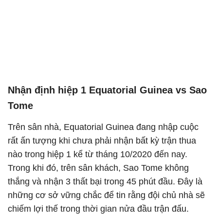
Nhận định hiệp 1 Equatorial Guinea vs Sao
Tome
Trên sân nhà, Equatorial Guinea đang nhập cuộc
rất ấn tượng khi chưa phải nhận bất kỳ trận thua
nào trong hiệp 1 kể từ tháng 10/2020 đến nay.
Trong khi đó, trên sân khách, Sao Tome không
thắng và nhận 3 thất bại trong 45 phút đầu. Đây là
những cơ sở vững chắc để tin rằng đội chủ nhà sẽ
chiếm lợi thế trong thời gian nửa đầu trận đấu.