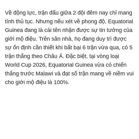
Về động lực, trận đấu giữa 2 đội đêm nay chỉ mang
tính thủ tục. Nhưng nếu xét về phong độ, Equatorial
Guinea đang là cái tên nhận được sự tin tưởng của
giới mộ điệu. Trên sân nhà, họ đang duy trì được
sự ổn định cần thiết khi bất bại 6 trận vừa qua, có 5
trận thắng theo Châu Á. Đặc biệt, tại vòng loại
World Cup 2026, Equatorial Guinea vừa có chiến
thắng trước Malawi và đạt số trận mang về niềm vui
cho giới mộ điệu là 100%.