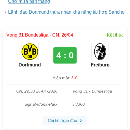
Chờ mưa bàn thắng
Lãnh đạo Dortmund thừa nhận khả năng tái hợp Sancho