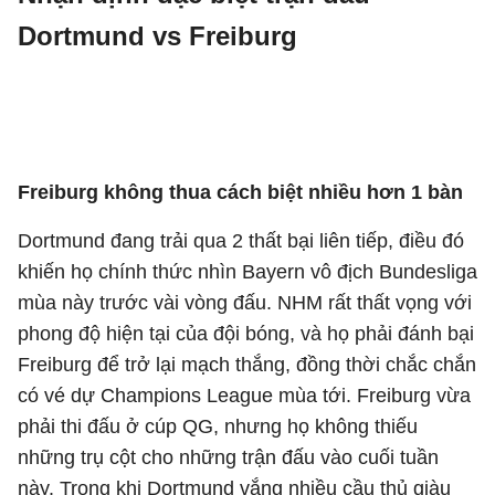
Dortmund vs Freiburg
Freiburg không thua cách biệt nhiều hơn 1 bàn
Dortmund đang trải qua 2 thất bại liên tiếp, điều đó
khiến họ chính thức nhìn Bayern vô địch Bundesliga
mùa này trước vài vòng đấu. NHM rất thất vọng với
phong độ hiện tại của đội bóng, và họ phải đánh bại
Freiburg để trở lại mạch thắng, đồng thời chắc chắn
có vé dự Champions League mùa tới. Freiburg vừa
phải thi đấu ở cúp QG, nhưng họ không thiếu
những trụ cột cho những trận đấu vào cuối tuần
này. Trong khi Dortmund vắng nhiều cầu thủ giàu