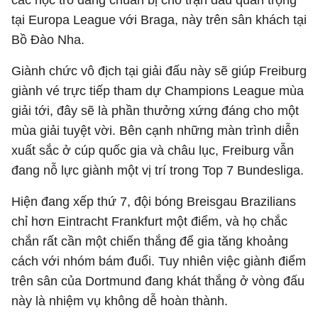
các học trò đang chuẩn bị cho trận đấu quan trọng
tại Europa League với Braga, này trên sân khách tại
Bồ Đào Nha.
Giành chức vô địch tại giải đấu này sẽ giúp Freiburg
giành vé trực tiếp tham dự Champions League mùa
giải tới, đây sẽ là phần thưởng xứng đáng cho một
mùa giải tuyệt vời. Bên cạnh những màn trình diễn
xuất sắc ở cúp quốc gia và châu lục, Freiburg vẫn
đang nỗ lực giành một vị trí trong Top 7 Bundesliga.
Hiện đang xếp thứ 7, đội bóng Breisgau Brazilians
chỉ hơn Eintracht Frankfurt một điểm, và họ chắc
chắn rất cần một chiến thắng để gia tăng khoảng
cách với nhóm bám đuổi. Tuy nhiên việc giành điểm
trên sân của Dortmund đang khát thắng ở vòng đấu
này là nhiệm vụ không dễ hoàn thành.