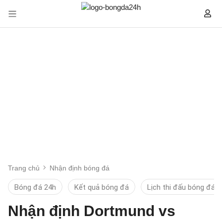
Trang chủ
Nhận định bóng đá
Bóng đá 24h
Kết quả bóng đá
Lịch thi đấu bóng đá
Nhận định Dortmund vs