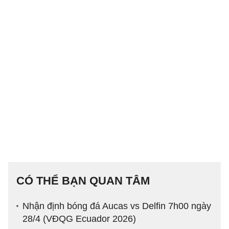
CÓ THỂ BẠN QUAN TÂM
Nhận định bóng đá Aucas vs Delfin 7h00 ngày
28/4 (VĐQG Ecuador 2026)