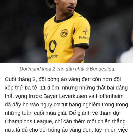
Dortmund thua 2 trận gần nhất ở Bundesliga.
Cuối tháng 3, đội bóng áo vàng đen còn hơn đội
xếp thứ ba tới 11 điểm, nhưng những thất bại đáng
thất vọng trước Bayer Leverkusen và Hoffenheim
đã đẩy họ vào nguy cơ tụt hạng nghiêm trọng trong
những tuần cuối mùa giải. Để giành vé tham dự
Champions League, chỉ cần thêm một chiến thắng
nữa là đủ cho đội bóng áo vàng đen, tuy nhiên việc