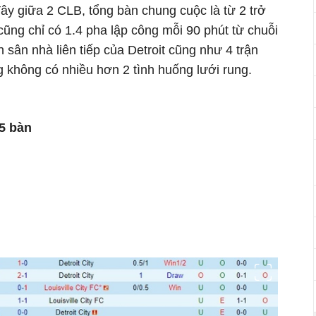
ây giữa 2 CLB, tổng bàn chung cuộc là từ 2 trở
cũng chỉ có 1.4 pha lập công mỗi 90 phút từ chuỗi
ận sân nhà liên tiếp của Detroit cũng như 4 trận
g không có nhiều hơn 2 tình huống lưới rung.
75 bàn