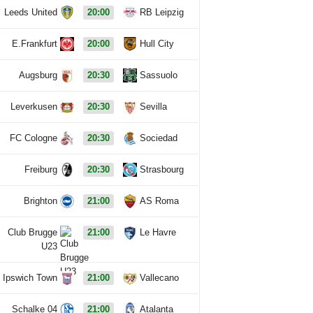
Leeds United
20:00
RB Leipzig
E.Frankfurt
20:00
Hull City
Augsburg
20:30
Sassuolo
Leverkusen
20:30
Sevilla
FC Cologne
20:30
Sociedad
Freiburg
20:30
Strasbourg
Brighton
21:00
AS Roma
Club Brugge
21:00
Le Havre
U23
Ipswich Town
21:00
Vallecano
Schalke 04
21:00
Atalanta