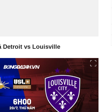
Detroit vs Louisville