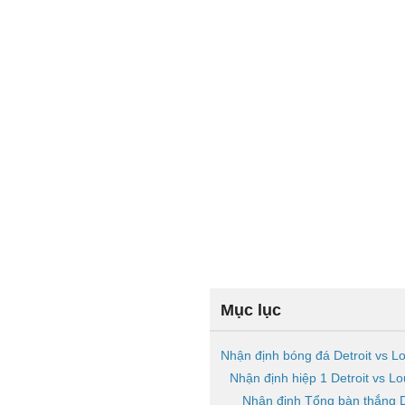
Mục lục
Nhận định bóng đá Detroit vs Lou
Nhận định hiệp 1 Detroit vs Lou
Nhận định Tổng bàn thắng De