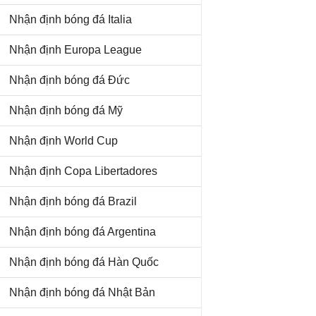
Nhận định bóng đá Italia
Nhận định Europa League
Nhận định bóng đá Đức
Nhận định bóng đá Mỹ
Nhận định World Cup
Nhận định Copa Libertadores
Nhận định bóng đá Brazil
Nhận định bóng đá Argentina
Nhận định bóng đá Hàn Quốc
Nhận định bóng đá Nhật Bản