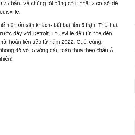
.25 bàn. Và chúng tôi cũng có ít nhất 3 cơ sở để
uisville.
hể hiện ổn sân khách- bất bại liền 5 trận. Thứ hai,
rước đây với Detroit, Louisville đều từ hòa đến
khải hoàn liên tiếp từ năm 2022. Cuối cùng,
phong độ với 5 vòng đấu toàn thua theo châu Á.
hiên!