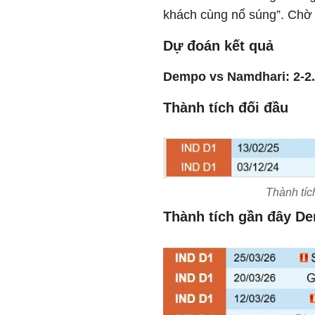
khách cùng nổ súng”. Chờ
Dự đoán kết quả
Dempo vs Namdhari: 2-2.
Thành tích đối đầu
Thành tíc
Thành tích gần đây D