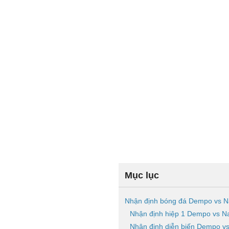
Mục lục
Nhận định bóng đá Dempo vs N
Nhận định hiệp 1 Dempo vs N
Nhận định diễn biến Dempo v