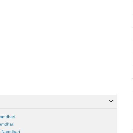
amdhari
amdhari
s Namdhari