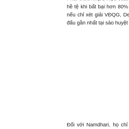
hề tệ khi bất bại hơn 80
nếu chỉ xét giải VĐQG, De
đấu gần nhất tại sào huyệt
Đối với Namdhari, họ chỉ