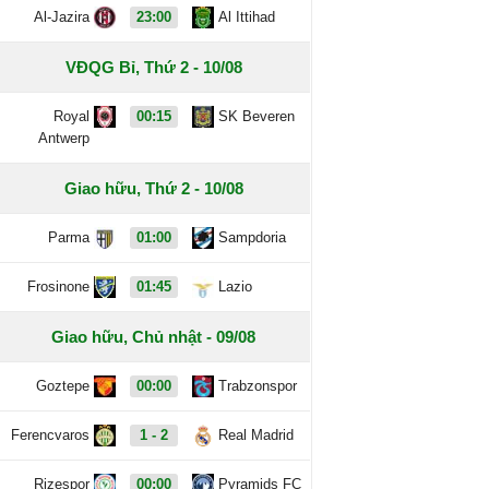
Al-Jazira
23:00
Al Ittihad
VĐQG Bỉ, Thứ 2 - 10/08
Royal
00:15
SK Beveren
Antwerp
Giao hữu, Thứ 2 - 10/08
Parma
01:00
Sampdoria
Frosinone
01:45
Lazio
Giao hữu, Chủ nhật - 09/08
Goztepe
00:00
Trabzonspor
Ferencvaros
1 - 2
Real Madrid
Rizespor
00:00
Pyramids FC