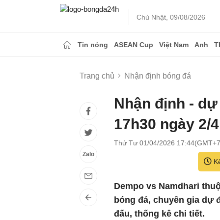
Chủ Nhật, 09/08/2026
Tin nóng
ASEAN Cup
Việt Nam
Anh
T
Trang chủ
Nhận định bóng đá
Nhận định - d
17h30 ngày 2/4
Thứ Tư 01/04/2026 17:44(GMT+7
Zalo
Kế
Dempo vs Namdhari thuộ
bóng đá, chuyên gia dự đo
đấu, thống kê chi tiết.