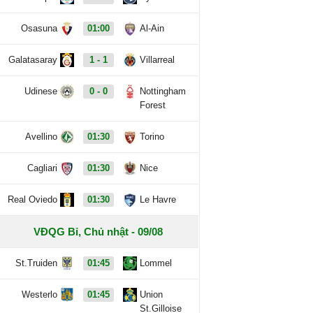
Osasuna
01:00
Al-Ain
Galatasaray
1 - 1
Villarreal
Udinese
0 - 0
Nottingham
Forest
Avellino
01:30
Torino
Cagliari
01:30
Nice
Real Oviedo
01:30
Le Havre
VĐQG Bỉ, Chủ nhật - 09/08
St.Truiden
01:45
Lommel
Westerlo
01:45
Union
St.Gilloise