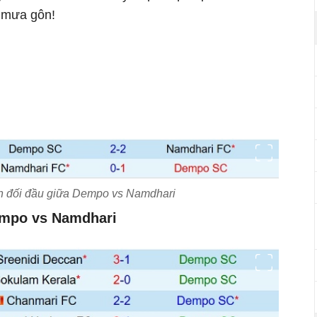
 mưa gôn!
h đối đầu giữa Dempo vs Namdhari
empo vs Namdhari