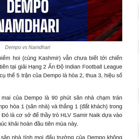
Dempo vs Namdhari
iếm hoi (cùng Kashmir) vẫn chưa biết tới chiến
iên tại giải Hạng 2 Ấn Độ Indian Football League
ụ thể 5 trận của Dempo là hòa 2, thua 3, hiệu số
u mai của Dempo là 90 phút sân nhà chạm trán
o hòa 1 (sân nhà) và thắng 1 (đất khách) trong
. Đó là cơ sở để thầy trò HLV Samir Naik dựa vào
húc khải hoàn đầu tiên mùa này.
t sân nhà tính mọi đấu trường của Dempo không