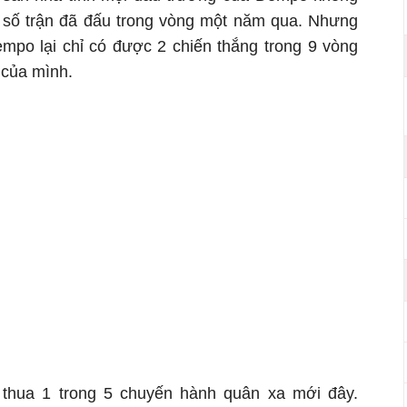
% số trận đã đấu trong vòng một năm qua. Nhưng
mpo lại chỉ có được 2 chiến thắng trong 9 vòng
 của mình.
 thua 1 trong 5 chuyến hành quân xa mới đây.