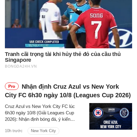
Nhận định Cruz Azul vs New York
Pro
City FC 6h30 ngày 10/8 (Leagues Cup 2026)
Cruz Azul vs New York City FC lúc
6h30 ngày 10/8 (Giải Leagues Cup
2026): Nhận định bóng đá, ý kiến
chuyên gia, dự đoán kết quả, phân tích -
10h trước
New York City
thống kê trận đấu.