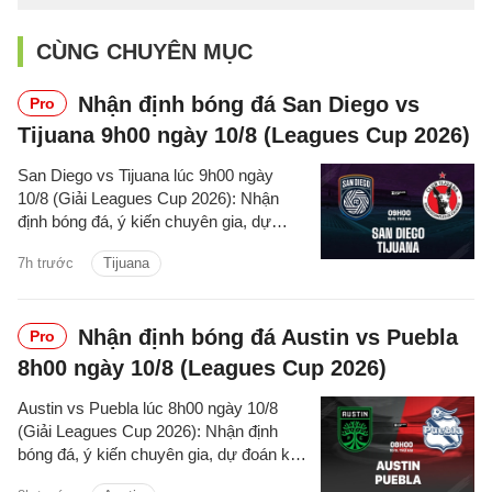
CÙNG CHUYÊN MỤC
Nhận định bóng đá San Diego vs
Pro
Tijuana 9h00 ngày 10/8 (Leagues Cup 2026)
San Diego vs Tijuana lúc 9h00 ngày
10/8 (Giải Leagues Cup 2026): Nhận
định bóng đá, ý kiến chuyên gia, dự
đoán kết quả, phân tích - thống kê trận
7h trước
Tijuana
đấu.
Nhận định bóng đá Austin vs Puebla
Pro
8h00 ngày 10/8 (Leagues Cup 2026)
Austin vs Puebla lúc 8h00 ngày 10/8
(Giải Leagues Cup 2026): Nhận định
bóng đá, ý kiến chuyên gia, dự đoán kết
quả, phân tích - thống kê trận đấu.