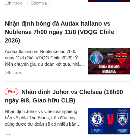
13h trước
Colombia
đấu, thống kê chi tiết về hai đội.
Nhận định bóng đá Audax Italiano vs
Nublense 7h00 ngày 11/8 (VĐQG Chile
2026)
Audax Italiano vs Nublense lúc 7h00
ngày 11/8 (Giải VĐQG Chile 2026): Ý
kiến chuyên gia, dự đoán kết quả, nhận
định - phân tích trận đấu, thống kê chi
14h trước
tiết về hai đội.
Nhận định Johor vs Chelsea (18h00
Pro
ngày 9/8, Giao hữu CLB)
Nhận định Johor vs Chelsea nghiêng
hẳn về phía The Blues, trận đấu này
cũng được dự đoán sẽ có nhiều bàn
thắng được ghi.