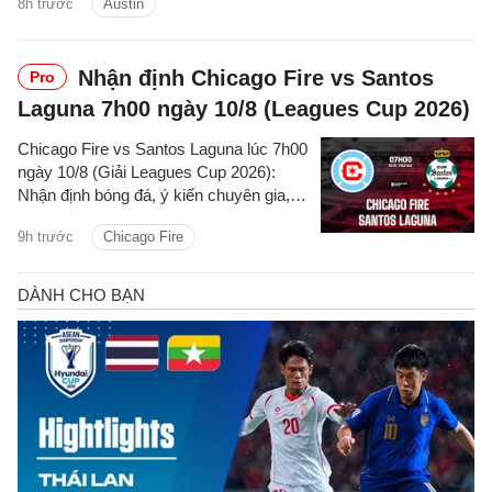
8h trước
Austin
Nhận định Chicago Fire vs Santos
Pro
Laguna 7h00 ngày 10/8 (Leagues Cup 2026)
Chicago Fire vs Santos Laguna lúc 7h00
ngày 10/8 (Giải Leagues Cup 2026):
Nhận định bóng đá, ý kiến chuyên gia,
dự đoán kết quả, phân tích - thống kê
9h trước
Chicago Fire
trận đấu.