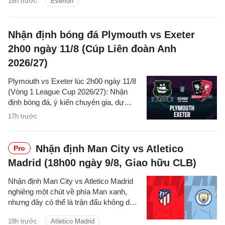
16h trước
Everton
Nhận định bóng đá Plymouth vs Exeter
2h00 ngày 11/8 (Cúp Liên đoàn Anh
2026/27)
Plymouth vs Exeter lúc 2h00 ngày 11/8
(Vòng 1 League Cup 2026/27): Nhận
định bóng đá, ý kiến chuyên gia, dự
đoán kết quả, phân tích trận đấu, thống
17h trước
kê về phong độ hai đội.
Nhận định Man City vs Atletico
Pro
Madrid (18h00 ngày 9/8, Giao hữu CLB)
Nhận định Man City vs Atletico Madrid
nghiêng một chút về phía Man xanh,
nhưng đây có thể là trận đấu không dễ
dàng với thầy trò Enzo Maresca.
18h trước
Atletico Madrid