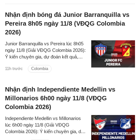
Nhận định bóng đá Junior Barranquilla vs
Pereira 8h05 ngày 11/8 (VĐQG Colombia
2026)
Junior Barranquilla vs Pereira lúc 8h05
ngày 11/8 (Giải VĐQG Colombia 2026):
Ý kiến chuyên gia, dự đoán kết quả,
nhận định - phân tích trận đấu, thống kê
11h trước
Colombia
chi tiết về hai đội.
Nhận định Independiente Medellin vs
Millonarios 6h00 ngày 11/8 (VĐQG
Colombia 2026)
Independiente Medellin vs Millonarios
lúc 6h00 ngày 11/8 (Giải VĐQG
Colombia 2026): Ý kiến chuyên gia, dự
đoán kết quả, nhận định - phân tích trận