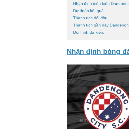
Nhận định diễn biến Dandenon
Dự đoán kết quả
Thành tích đối đầu
Thành tích gần đây Dandenong
Đội hình dự kiến:
Nhận định bóng đ