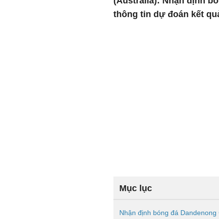
(Australia): Nhận định bó
thông tin dự đoán kết qu
Mục lục
Nhận định bóng đá Dandenong C