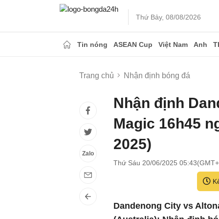
Thứ Bảy, 08/08/2026
Tin nóng
ASEAN Cup
Việt Nam
Anh
T
Trang chủ
Nhận định bóng đá
Nhận định Dand
Magic 16h45 ng
2025)
Zalo
Thứ Sáu 20/06/2025 05:43(GMT+
Kế
Dandenong City vs Altona