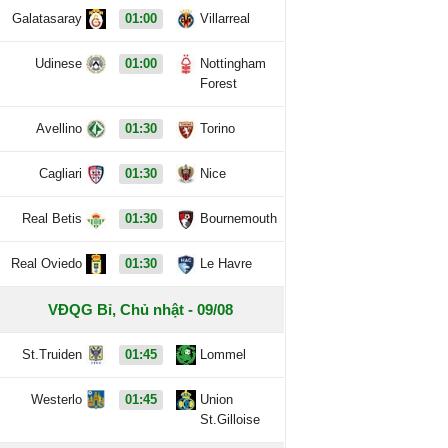
Galatasaray
01:00
Villarreal
Udinese
01:00
Nottingham
Forest
Avellino
01:30
Torino
Cagliari
01:30
Nice
Real Betis
01:30
Bournemouth
Real Oviedo
01:30
Le Havre
VĐQG Bỉ, Chủ nhật - 09/08
St.Truiden
01:45
Lommel
Westerlo
01:45
Union
St.Gilloise