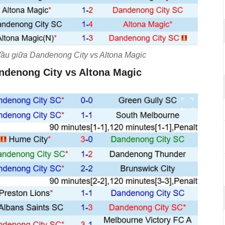
đầu giữa Dandenong City vs Altona Magic
ndenong City vs Altona Magic