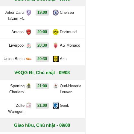
Johor Darul
19:00
Chelsea
Ta'zim FC
Arsenal
20:00
Dortmund
Liverpool
20:30
AS Monaco
Union Berlin
20:30
Aris
VĐQG Bỉ, Chủ nhật - 09/08
Sporting
21:00
Oud-Heverle
Charleroi
Leuven
Zulte
21:00
Genk
Waregem
Giao hữu, Chủ nhật - 09/08