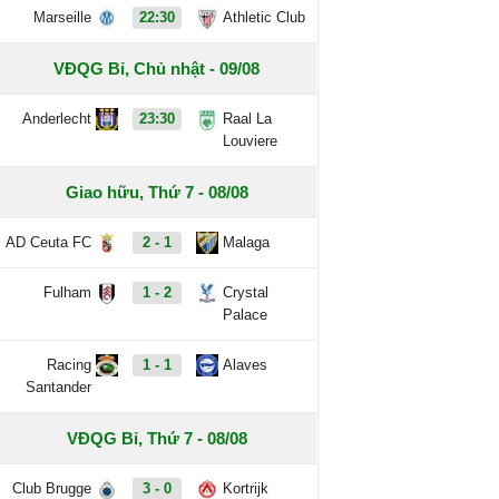
Marseille
22:30
Athletic Club
VĐQG Bỉ, Chủ nhật - 09/08
Anderlecht
23:30
Raal La
Louviere
Giao hữu, Thứ 7 - 08/08
AD Ceuta FC
2 - 1
Malaga
Fulham
1 - 2
Crystal
Palace
Racing
1 - 1
Alaves
Santander
VĐQG Bỉ, Thứ 7 - 08/08
Club Brugge
3 - 0
Kortrijk