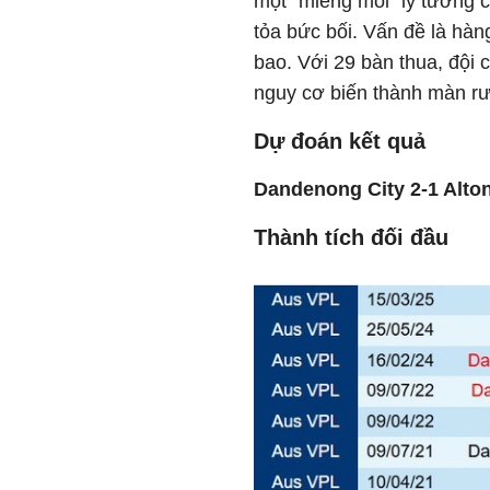
một “miếng mồi” lý tưởng 
tỏa bức bối. Vấn đề là hà
bao. Với 29 bàn thua, đội 
nguy cơ biến thành màn rư
Dự đoán kết quả
Dandenong City 2-1 Alto
Thành tích đối đầu