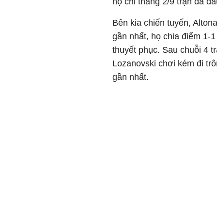
họ chỉ thắng 2/9 trận đã đ
Bên kia chiến tuyến, Alto
gần nhất, họ chia điểm 1-1
thuyết phục. Sau chuỗi 4 t
Lozanovski chơi kém đi trô
gần nhất.