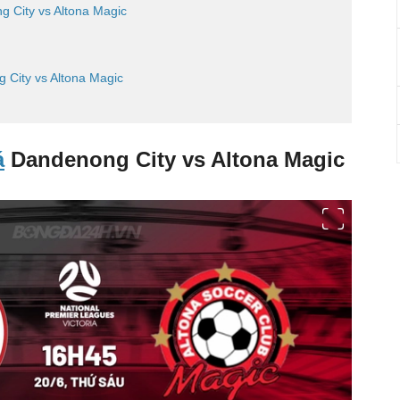
g City vs Altona Magic
 City vs Altona Magic
á
Dandenong City vs Altona Magic