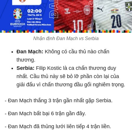
Nhận định Đan Mạch vs Serbia
Đan Mạch:
Không có cầu thủ nào chấn
thương.
Serbia:
Filip Kostic là ca chấn thương duy
nhất. Cầu thủ này sẽ bỏ lỡ phần còn lại của
giải đấu vì chấn thương đầu gối nghiêm trọng.
- Đan Mạch thắng 3 trận gần nhất gặp Serbia.
- Đan Mạch bất bại 6 trận gần đây.
- Đan Mạch đã thủng lưới liên tiếp 4 trận liền.