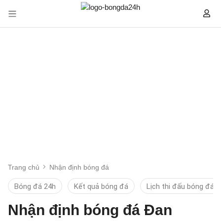
Trang chủ
Nhận định bóng đá
Bóng đá 24h
Kết quả bóng đá
Lịch thi đấu bóng đá
Nhận định bóng đá Đan