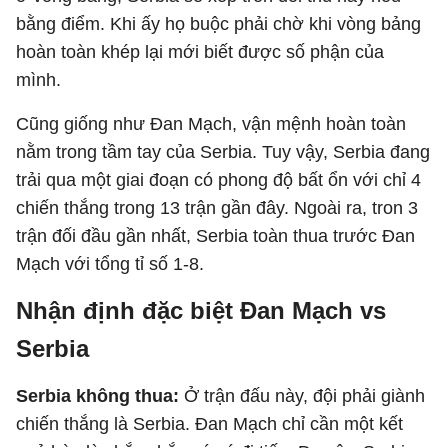
bằng điểm. Khi ấy họ buộc phải chờ khi vòng bảng
hoàn toàn khép lại mới biết được số phận của
mình.
Cũng giống như Đan Mạch, vận mệnh hoàn toàn
nằm trong tầm tay của Serbia. Tuy vậy, Serbia đang
trải qua một giai đoạn có phong độ bất ổn với chỉ 4
chiến thắng trong 13 trận gần đây. Ngoài ra, tron 3
trận đối đầu gần nhất, Serbia toàn thua trước Đan
Mạch với tổng tỉ số 1-8.
Nhận định đặc biệt Đan Mạch vs
Serbia
Serbia không thua:
Ở trận đấu này, đội phải giành
chiến thắng là Serbia. Đan Mạch chỉ cần một kết