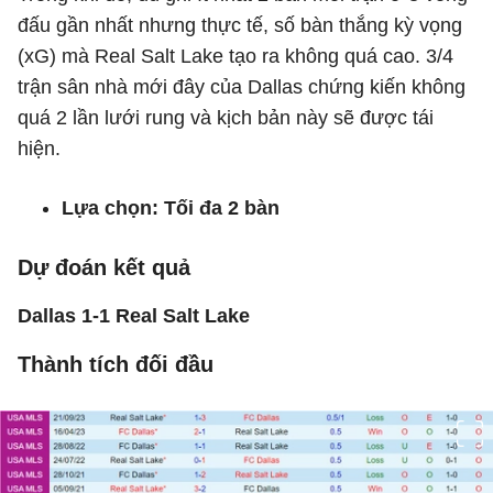
đấu gần nhất nhưng thực tế, số bàn thắng kỳ vọng
(xG) mà Real Salt Lake tạo ra không quá cao. 3/4
trận sân nhà mới đây của Dallas chứng kiến không
quá 2 lần lưới rung và kịch bản này sẽ được tái
hiện.
Lựa chọn: Tối đa 2 bàn
Dự đoán kết quả
Dallas 1-1 Real Salt Lake
Thành tích đối đầu