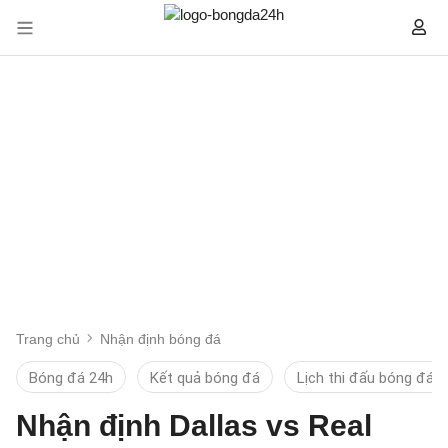
Trang chủ
Nhận định bóng đá
Bóng đá 24h
Kết quả bóng đá
Lịch thi đấu bóng đá
Nhận định Dallas vs Real