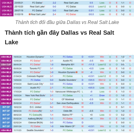
Thành tích đối đầu giữa Dallas vs Real Salt Lake
Thành tích gần đây Dallas vs Real Salt
Lake