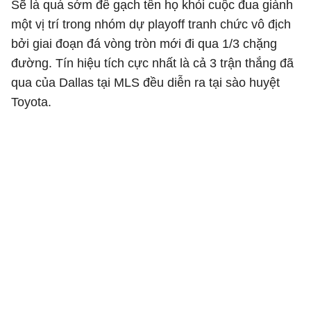
Sẽ là quá sớm để gạch tên họ khỏi cuộc đua giành
một vị trí trong nhóm dự playoff tranh chức vô địch
bởi giai đoạn đá vòng tròn mới đi qua 1/3 chặng
đường. Tín hiệu tích cực nhất là cả 3 trận thắng đã
qua của Dallas tại MLS đều diễn ra tại sào huyệt
Toyota.