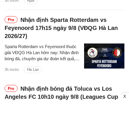
3h trước
Ajax
Nhận định Sparta Rotterdam vs
Pro
Feyenoord 17h15 ngày 9/8 (VĐQG Hà Lan
2026/27)
Sparta Rotterdam vs Feyenoord thuộc
giải VĐQG Hà Lan hôm nay: Nhận định
bóng đá, chuyên gia dự đoán kết quả,
thông tin phân tích tỷ số trận đấu.
3h trước
Hà Lan
Nhận định bóng đá Toluca vs Los
Pro
Angeles FC 10h10 ngày 9/8 (Leagues Cup
X
2026)
Toluca vs Los Angeles FC lúc 10h10
ngày 9/8 (Giải Leagues Cup 2026):
Nhận định bóng đá, ý kiến chuyên gia,