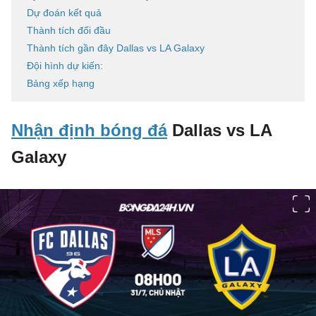
Dự đoán kết quả
Thành tích đối đầu
Thành tích gần đây Dallas vs LA Galaxy
Đội hình dự kiến:
Bảng xếp hạng
Nhận định bóng đá
Dallas vs LA
Galaxy