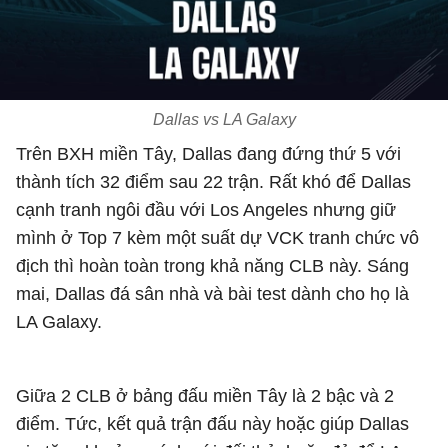
Dallas vs LA Galaxy
Trên BXH miền Tây, Dallas đang đứng thứ 5 với
thành tích 32 điểm sau 22 trận. Rất khó để Dallas
cạnh tranh ngôi đầu với Los Angeles nhưng giữ
mình ở Top 7 kèm một suất dự VCK tranh chức vô
địch thì hoàn toàn trong khả năng CLB này. Sáng
mai, Dallas đá sân nhà và bài test dành cho họ là
LA Galaxy.
Giữa 2 CLB ở bảng đấu miền Tây là 2 bậc và 2
điểm. Tức, kết quả trận đấu này hoặc giúp Dallas