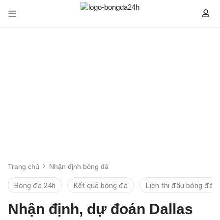
Trang chủ
Nhận định bóng đá
Bóng đá 24h
Kết quả bóng đá
Lịch thi đấu bóng đá
Nhận định, dự đoán Dallas