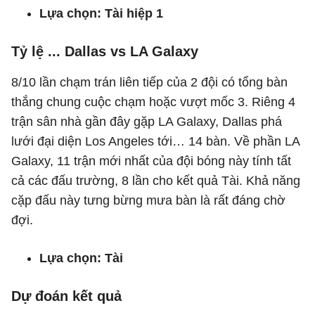
Lựa chọn: Tài hiệp 1
Tỷ lệ ... Dallas vs LA Galaxy
8/10 lần chạm trán liên tiếp của 2 đội có tổng bàn
thắng chung cuộc chạm hoặc vượt mốc 3. Riêng 4
trận sân nhà gần đây gặp LA Galaxy, Dallas phá
lưới đại diện Los Angeles tới… 14 bàn. Về phần LA
Galaxy, 11 trận mới nhất của đội bóng này tính tất
cả các đấu trường, 8 lần cho kết quả Tài. Khả năng
cặp đấu này tưng bừng mưa bàn là rất đáng chờ
đợi.
Lựa chọn: Tài
Dự đoán kết quả