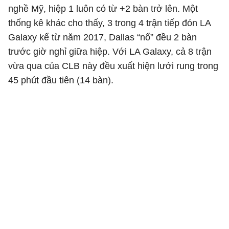
nghề Mỹ, hiệp 1 luôn có từ +2 bàn trở lên. Một
thống kê khác cho thấy, 3 trong 4 trận tiếp đón LA
Galaxy kể từ năm 2017, Dallas “nổ” đều 2 bàn
trước giờ nghỉ giữa hiệp. Với LA Galaxy, cả 8 trận
vừa qua của CLB này đều xuất hiện lưới rung trong
45 phút đầu tiên (14 bàn).