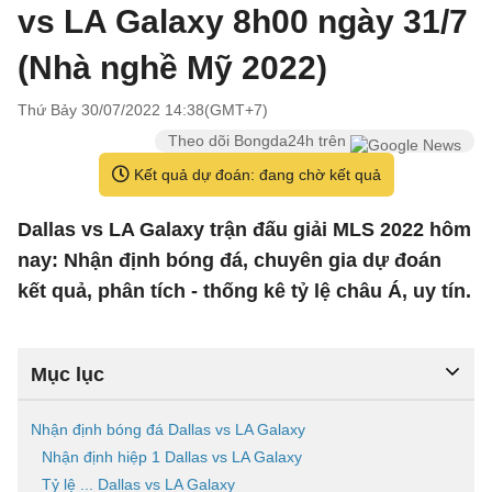
vs LA Galaxy 8h00 ngày 31/7
(Nhà nghề Mỹ 2022)
Thứ Bảy 30/07/2022 14:38(GMT+7)
Theo dõi Bongda24h trên
Kết quả dự đoán: đang chờ kết quả
Dallas vs LA Galaxy trận đấu giải MLS 2022 hôm
nay: Nhận định bóng đá, chuyên gia dự đoán
kết quả, phân tích - thống kê tỷ lệ châu Á, uy tín.
Mục lục
Nhận định bóng đá Dallas vs LA Galaxy
Nhận định hiệp 1 Dallas vs LA Galaxy
Tỷ lệ ... Dallas vs LA Galaxy