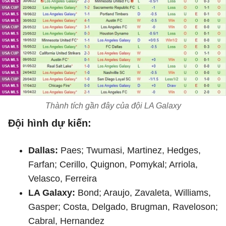
Thành tích gần đây của đội LA Galaxy
Đội hình dự kiến:
Dallas:
Paes; Twumasi, Martinez, Hedges,
Farfan; Cerillo, Quignon, Pomykal; Arriola,
Velasco, Ferreira
LA Galaxy:
Bond; Araujo, Zavaleta, Williams,
Gasper; Costa, Delgado, Brugman, Raveloson;
Cabral, Hernandez