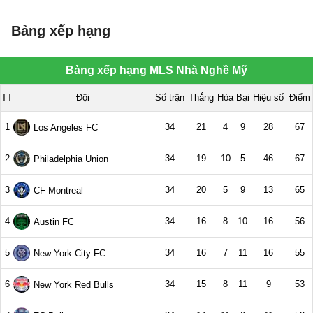
Bảng xếp hạng