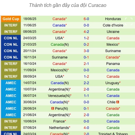
Thành tích gần đây của đội Curacao