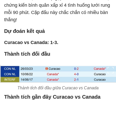
chứng kiến bình quân xấp xỉ 4 tình huống lưới rung
mỗi 90 phút. Cặp đấu này chắc chắn có nhiều bàn
thắng!
Dự đoán kết quả
Curacao vs Canada:
1-3
.
Thành tích đối đầu
Thành tích đối đầu giữa Curacao vs Canada
Thành tích gần đây Curacao vs Canada