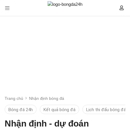
Trang chủ
Nhận định bóng đá
Bóng đá 24h
Kết quả bóng đá
Lịch thi đấu bóng đá
Nhận định - dự đoán