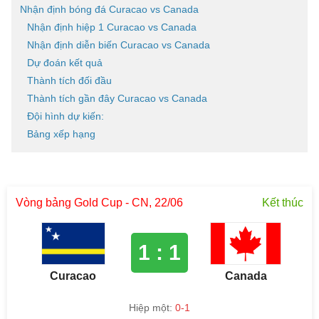
Nhận định bóng đá Curacao vs Canada
Nhận định hiệp 1 Curacao vs Canada
Nhận định diễn biến Curacao vs Canada
Dự đoán kết quả
Thành tích đối đầu
Thành tích gần đây Curacao vs Canada
Đội hình dự kiến:
Bảng xếp hạng