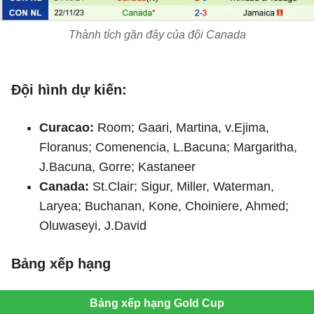
Thành tích gần đây của đội Canada
Đội hình dự kiến:
Curacao:
Room; Gaari, Martina, v.Ejima,
Floranus; Comenencia, L.Bacuna; Margaritha,
J.Bacuna, Gorre; Kastaneer
Canada:
St.Clair; Sigur, Miller, Waterman,
Laryea; Buchanan, Kone, Choiniere, Ahmed;
Oluwaseyi, J.David
Bảng xếp hạng