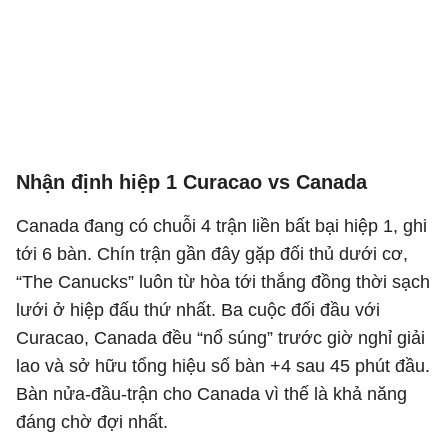
Nhận định hiệp 1 Curacao vs Canada
Canada đang có chuỗi 4 trận liền bất bại hiệp 1, ghi
tới 6 bàn. Chín trận gần đây gặp đối thủ dưới cơ,
“The Canucks” luôn từ hòa tới thắng đồng thời sạch
lưới ở hiệp đấu thứ nhất. Ba cuộc đối đầu với
Curacao, Canada đều “nổ súng” trước giờ nghỉ giải
lao và sở hữu tổng hiệu số bàn +4 sau 45 phút đầu.
Bàn nửa-đầu-trận cho Canada vì thế là khả năng
đáng chờ đợi nhất.