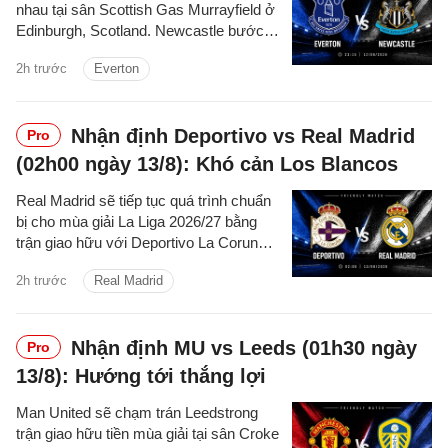
nhau tại sân Scottish Gas Murrayfield ở
Edinburgh, Scotland. Newcastle bước
vào trận đấu với tinh thần hưng phấn
2h trước
Everton
sau chiến thắng 2-1 trước Valencia. Ở
chiều ngược lại, Everton cần nhanh
chóng cải thiện phong độ khi vừa nhận
Nhận định Deportivo vs Real Madrid
Pro
thất bại 1-3 trước Stuttgart trong trận
giao hữu gần nhất.
(02h00 ngày 13/8): Khó cản Los Blancos
Real Madrid sẽ tiếp tục quá trình chuẩn
bị cho mùa giải La Liga 2026/27 bằng
trận giao hữu với Deportivo La Coruna.
Real Madrid bước vào cuộc đối đầu này
2h trước
Real Madrid
sau chiến thắng 2-1 trước Ferencvaros.
Trong khi đó, Deportivo cũng có màn
chạy đà thuận lợi khi đánh bại Genoa
Nhận định MU vs Leeds (01h30 ngày
Pro
với tỉ số 1-0 ở trận gần nhất.
13/8): Hướng tới thắng lợi
Man United sẽ chạm trán Leedstrong
trận giao hữu tiền mùa giải tại sân Croke