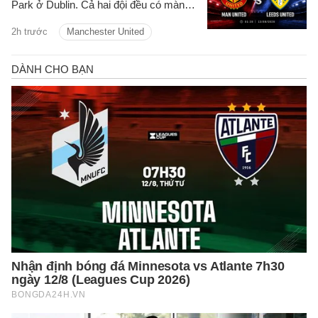
Park ở Dublin. Cả hai đội đều có màn
chạy đà tích cực xét về kết quả lẫn màn
2h trước
Manchester United
trình diễn. Cuộc đối đầu tại Ireland có
thể xem là cơ hội quan trọng để hai HLV
tiếp tục hoàn thiện đội hình trước khi
bước vào mùa giải Premier League
2026/27.