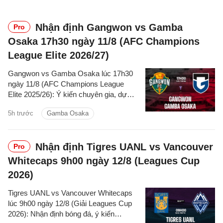
Nhận định Gangwon vs Gamba
Pro
Osaka 17h30 ngày 11/8 (AFC Champions
League Elite 2026/27)
Gangwon vs Gamba Osaka lúc 17h30
ngày 11/8 (AFC Champions League
Elite 2025/26): Ý kiến chuyên gia, dự
đoán kết quả, nhận định - phân tích trận
5h trước
Gamba Osaka
đấu, thống kê chi tiết về hai đội.
Nhận định Tigres UANL vs Vancouver
Pro
Whitecaps 9h00 ngày 12/8 (Leagues Cup
2026)
Tigres UANL vs Vancouver Whitecaps
lúc 9h00 ngày 12/8 (Giải Leagues Cup
2026): Nhận định bóng đá, ý kiến