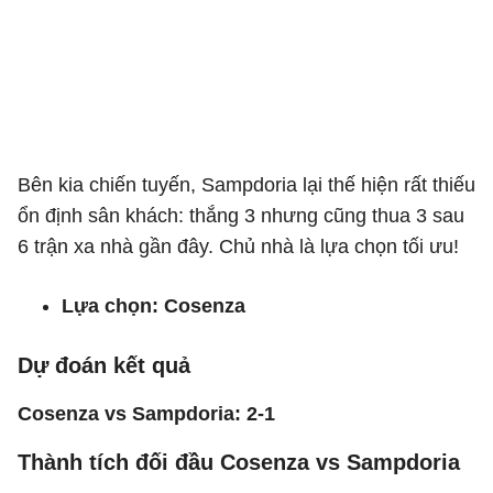
Bên kia chiến tuyến, Sampdoria lại thế hiện rất thiếu
ổn định sân khách: thắng 3 nhưng cũng thua 3 sau
6 trận xa nhà gần đây. Chủ nhà là lựa chọn tối ưu!
Lựa chọn: Cosenza
Dự đoán kết quả
Cosenza vs Sampdoria: 2-1
Thành tích đối đầu Cosenza vs Sampdoria