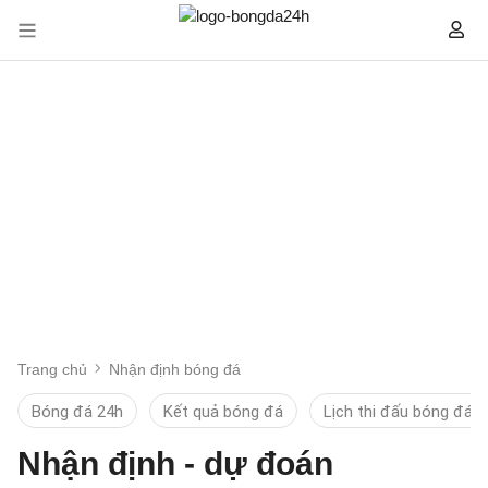
Trang chủ
Nhận định bóng đá
Bóng đá 24h
Kết quả bóng đá
Lịch thi đấu bóng đá
Nhận định - dự đoán