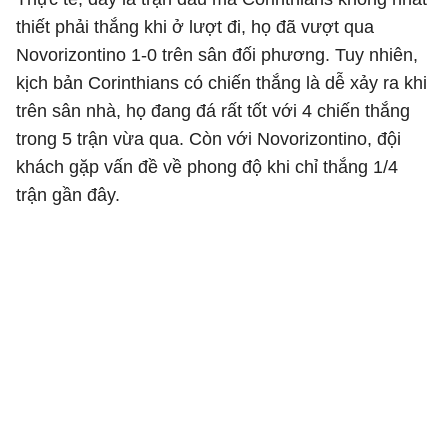
thiết phải thắng khi ở lượt đi, họ đã vượt qua
Novorizontino 1-0 trên sân đối phương. Tuy nhiên,
kịch bản Corinthians có chiến thắng là dễ xảy ra khi
trên sân nhà, họ đang đá rất tốt với 4 chiến thắng
trong 5 trận vừa qua. Còn với Novorizontino, đội
khách gặp vấn đề về phong độ khi chỉ thắng 1/4
trận gần đây.