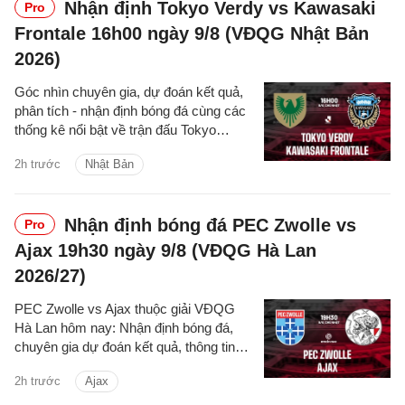
Nhận định Tokyo Verdy vs Kawasaki
Pro
Frontale 16h00 ngày 9/8 (VĐQG Nhật Bản
2026)
Góc nhìn chuyên gia, dự đoán kết quả,
phân tích - nhận định bóng đá cùng các
thống kê nổi bật về trận đấu Tokyo
Verdy vs Kawasaki Frontale thuộc giải
2h trước
Nhật Bản
VĐQG Nhật Bản hôm nay
Nhận định bóng đá PEC Zwolle vs
Pro
Ajax 19h30 ngày 9/8 (VĐQG Hà Lan
2026/27)
PEC Zwolle vs Ajax thuộc giải VĐQG
Hà Lan hôm nay: Nhận định bóng đá,
chuyên gia dự đoán kết quả, thông tin
phân tích tỷ số trận đấu.
2h trước
Ajax