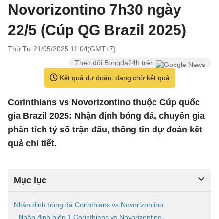
Novorizontino 7h30 ngày
22/5 (Cúp QG Brazil 2025)
Thứ Tư 21/05/2025 11:04(GMT+7)
Theo dõi Bongda24h trên
Kết quả dự đoán: đang chờ kết quả
Corinthians vs Novorizontino thuộc Cúp quốc
gia Brazil 2025: Nhận định bóng đá, chuyên gia
phân tích tỷ số trận đấu, thông tin dự đoán kết
quả chi tiết.
Mục lục
Nhận định bóng đá Corinthians vs Novorizontino
Nhận định hiệp 1 Corinthians vs Novorizontino