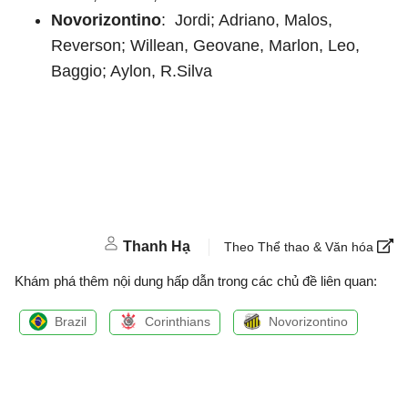
Novorizontino
: Jordi; Adriano, Malos,
Reverson; Willean, Geovane, Marlon, Leo,
Baggio; Aylon, R.Silva
Thanh Hạ
Theo Thể thao & Văn hóa
Khám phá thêm nội dung hấp dẫn trong các chủ đề liên quan:
Brazil
Corinthians
Novorizontino