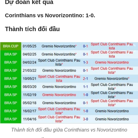
Dự đoán kết quả
Corinthians vs Novorizontino:
1
-
0
.
Thành tích đối đầu
Thành tích đối đầu giữa Corinthians vs Novorizontino