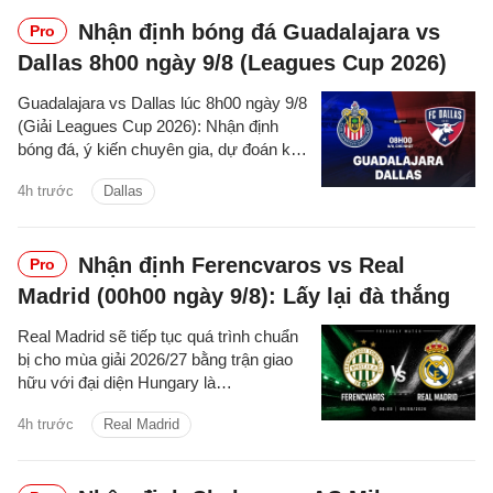
Nhận định bóng đá Guadalajara vs
Pro
Dallas 8h00 ngày 9/8 (Leagues Cup 2026)
Guadalajara vs Dallas lúc 8h00 ngày 9/8
(Giải Leagues Cup 2026): Nhận định
bóng đá, ý kiến chuyên gia, dự đoán kết
quả, phân tích - thống kê trận đấu.
4h trước
Dallas
Nhận định Ferencvaros vs Real
Pro
Madrid (00h00 ngày 9/8): Lấy lại đà thắng
Real Madrid sẽ tiếp tục quá trình chuẩn
bị cho mùa giải 2026/27 bằng trận giao
hữu với đại diện Hungary là
Ferencvaros trên sân Groupama vào tối
4h trước
Real Madrid
thứ Bảy.