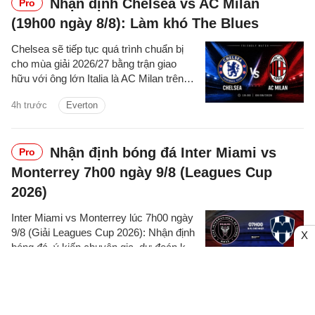
Nhận định Chelsea vs AC Milan
Pro
(19h00 ngày 8/8): Làm khó The Blues
Chelsea sẽ tiếp tục quá trình chuẩn bị
cho mùa giải 2026/27 bằng trận giao
hữu với ông lớn Italia là AC Milan trên
sân Gelora Bung Karno Madya vào thứ
4h trước
Everton
Bảy.
Nhận định bóng đá Inter Miami vs
Pro
Monterrey 7h00 ngày 9/8 (Leagues Cup
2026)
Inter Miami vs Monterrey lúc 7h00 ngày
9/8 (Giải Leagues Cup 2026): Nhận định
X
bóng đá, ý kiến chuyên gia, dự đoán kết
quả, phân tích - thống kê trận đấu.
5h trước
Inter Milan