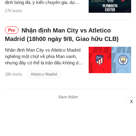
định bóng đá, ý kiến chuyên gia, dự
đoán kết quả, phân tích trận đấu, thống
17h trước
kê về phong độ hai đội.
Nhận định Man City vs Atletico
Pro
Madrid (18h00 ngày 9/8, Giao hữu CLB)
Nhận định Man City vs Atletico Madrid
nghiêng một chút về phía Man xanh,
nhưng đây có thể là trận đấu không dễ
dàng với thầy trò Enzo Maresca.
18h trước
Atletico Madrid
Xem thêm
X
NHẬN ĐỊNH BÓNG ĐÁ
Nhận định bóng đá Anh