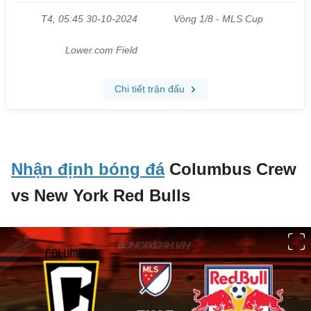
Nhận định bóng đá
Columbus Crew
vs New York Red Bulls