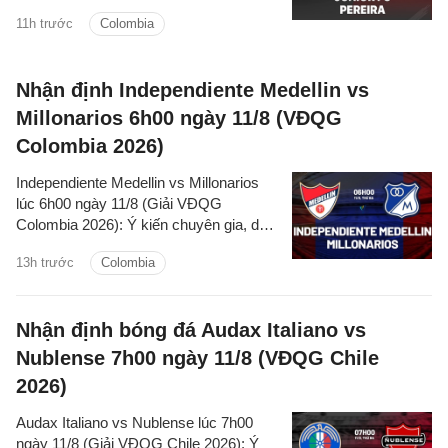
nhận định - phân tích trận đấu, thống kê
11h trước
Colombia
chi tiết về hai đội.
Nhận định Independiente Medellin vs
Millonarios 6h00 ngày 11/8 (VĐQG
Colombia 2026)
Independiente Medellin vs Millonarios
lúc 6h00 ngày 11/8 (Giải VĐQG
Colombia 2026): Ý kiến chuyên gia, dự
đoán kết quả, nhận định - phân tích trận
13h trước
Colombia
đấu, thống kê chi tiết về hai đội.
Nhận định bóng đá Audax Italiano vs
Nublense 7h00 ngày 11/8 (VĐQG Chile
2026)
Audax Italiano vs Nublense lúc 7h00
ngày 11/8 (Giải VĐQG Chile 2026): Ý