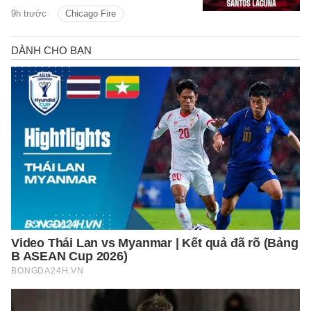
dự đoán kết quả, phân tích - thống kê
9h trước
Chicago Fire
trận đấu.