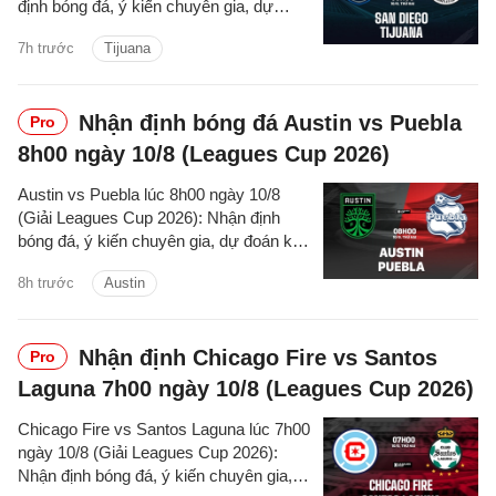
định bóng đá, ý kiến chuyên gia, dự
đoán kết quả, phân tích - thống kê trận
7h trước
Tijuana
đấu.
Nhận định bóng đá Austin vs Puebla
Pro
8h00 ngày 10/8 (Leagues Cup 2026)
Austin vs Puebla lúc 8h00 ngày 10/8
(Giải Leagues Cup 2026): Nhận định
bóng đá, ý kiến chuyên gia, dự đoán kết
quả, phân tích - thống kê trận đấu.
8h trước
Austin
Nhận định Chicago Fire vs Santos
Pro
Laguna 7h00 ngày 10/8 (Leagues Cup 2026)
Chicago Fire vs Santos Laguna lúc 7h00
ngày 10/8 (Giải Leagues Cup 2026):
Nhận định bóng đá, ý kiến chuyên gia,