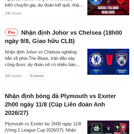
kiến chuyên gia, dự đoán kết quả, nhận
định - phân tích trận đấu, thống kê chi
14h trước
tiết về hai đội.
Nhận định Johor vs Chelsea (18h00
Pro
ngày 9/8, Giao hữu CLB)
Nhận định Johor vs Chelsea nghiêng
hẳn về phía The Blues, trận đấu này
cũng được dự đoán sẽ có nhiều bàn
thắng được ghi.
16h trước
Everton
Nhận định bóng đá Plymouth vs Exeter
2h00 ngày 11/8 (Cúp Liên đoàn Anh
2026/27)
Plymouth vs Exeter lúc 2h00 ngày 11/8
(Vòng 1 League Cup 2026/27): Nhận