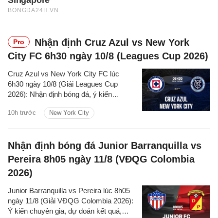
Nhận định Cruz Azul vs New York
Pro
City FC 6h30 ngày 10/8 (Leagues Cup 2026)
Cruz Azul vs New York City FC lúc
6h30 ngày 10/8 (Giải Leagues Cup
2026): Nhận định bóng đá, ý kiến
chuyên gia, dự đoán kết quả, phân tích -
10h trước
New York City
thống kê trận đấu.
Nhận định bóng đá Junior Barranquilla vs
Pereira 8h05 ngày 11/8 (VĐQG Colombia
2026)
Junior Barranquilla vs Pereira lúc 8h05
ngày 11/8 (Giải VĐQG Colombia 2026):
Ý kiến chuyên gia, dự đoán kết quả,