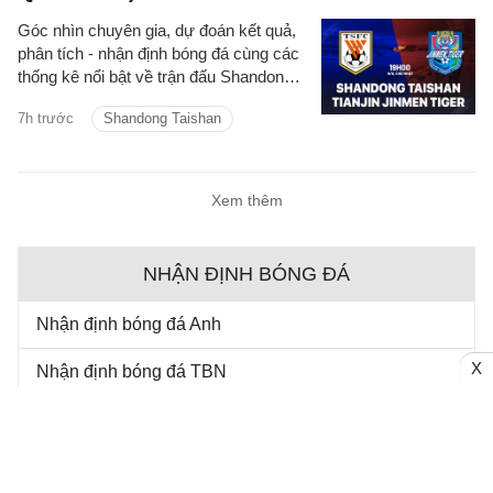
Góc nhìn chuyên gia, dự đoán kết quả,
phân tích - nhận định bóng đá cùng các
thống kê nổi bật về trận đấu Shandong
Taishan vs Tianjin Jinmen Tiger thuộc
7h trước
Shandong Taishan
giải VĐQG Trung Quốc hôm nay
Xem thêm
NHẬN ĐỊNH BÓNG ĐÁ
Nhận định bóng đá Anh
X
Nhận định bóng đá TBN
Nhận định cúp C1
Nhận định bóng đá Việt Nam