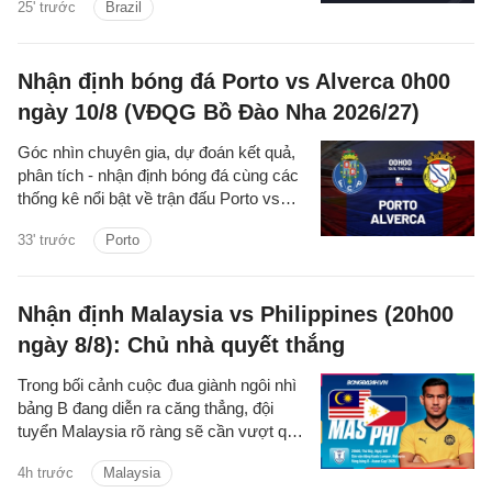
25' trước
Brazil
thống kê chi tiết về hai đội.
Nhận định bóng đá Porto vs Alverca 0h00
ngày 10/8 (VĐQG Bồ Đào Nha 2026/27)
Góc nhìn chuyên gia, dự đoán kết quả,
phân tích - nhận định bóng đá cùng các
thống kê nổi bật về trận đấu Porto vs
Alverca thuộc giải VĐQG Bồ Đào Nha
33' trước
Porto
2026/27 đêm nay.
Nhận định Malaysia vs Philippines (20h00
ngày 8/8): Chủ nhà quyết thắng
Trong bối cảnh cuộc đua giành ngôi nhì
bảng B đang diễn ra căng thẳng, đội
tuyển Malaysia rõ ràng sẽ cần vượt qua
Philippines để chắc suất đi tiếp.
4h trước
Malaysia