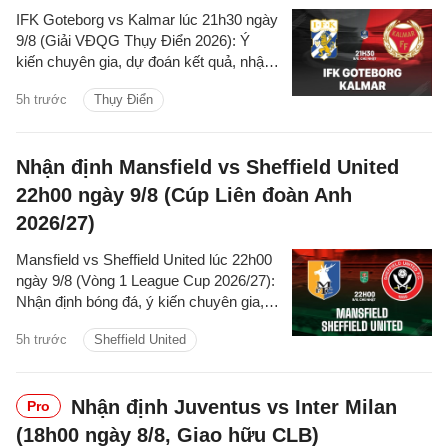
IFK Goteborg vs Kalmar lúc 21h30 ngày
9/8 (Giải VĐQG Thụy Điển 2026): Ý
kiến chuyên gia, dự đoán kết quả, nhận
định - phân tích trận đấu, thống kê chi
5h trước
Thụy Điển
tiết về hai đội.
Nhận định Mansfield vs Sheffield United
22h00 ngày 9/8 (Cúp Liên đoàn Anh
2026/27)
Mansfield vs Sheffield United lúc 22h00
ngày 9/8 (Vòng 1 League Cup 2026/27):
Nhận định bóng đá, ý kiến chuyên gia,
dự đoán kết quả, phân tích trận đấu,
5h trước
Sheffield United
thống kê về phong độ hai đội.
Nhận định Juventus vs Inter Milan
Pro
(18h00 ngày 8/8, Giao hữu CLB)