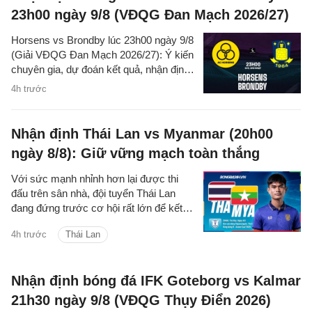
23h00 ngày 9/8 (VĐQG Đan Mạch 2026/27)
Horsens vs Brondby lúc 23h00 ngày 9/8
(Giải VĐQG Đan Mạch 2026/27): Ý kiến
chuyên gia, dự đoán kết quả, nhận định
- phân tích trận đấu, thống kê chi tiết về
4h trước
hai đội.
Nhận định Thái Lan vs Myanmar (20h00
ngày 8/8): Giữ vững mạch toàn thắng
Với sức mạnh nhỉnh hơn lại được thi
đấu trên sân nhà, đội tuyển Thái Lan
đang đứng trước cơ hội rất lớn để kết
thúc vòng bảng ASEAN Cup 2026 với 4
4h trước
Thái Lan
trận toàn thắng.
Nhận định bóng đá IFK Goteborg vs Kalmar
21h30 ngày 9/8 (VĐQG Thụy Điển 2026)