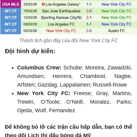
Thành tích gần đây của đội New York City FC
Đội hình dự kiến:
Columbus Crew:
Schulte; Moreira, Zawadzki,
Amundsen; Herrera, Chambost, Nagbe,
Arfsten; Gazdag, Lappalainen; Russell-Rowe
New York City FC:
Freese; Gray, Martins,
Trewin, O’Toole; O’Neill, Moralez, Parks;
Ojeda, Wolf, Fernandez
Để không bỏ lỡ các trận cầu hấp dẫn, bạn có thể
theo dõi Lịch thi đấu bóng đá Mỹ