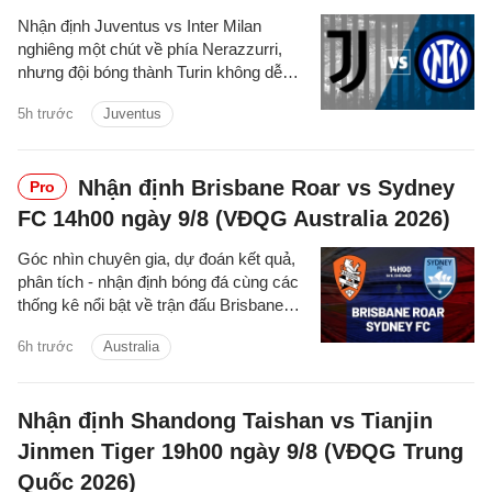
Nhận định Juventus vs Inter Milan
nghiêng một chút về phía Nerazzurri,
nhưng đội bóng thành Turin không dễ
dàng chấp nhận thất bại.
5h trước
Juventus
Nhận định Brisbane Roar vs Sydney
Pro
FC 14h00 ngày 9/8 (VĐQG Australia 2026)
Góc nhìn chuyên gia, dự đoán kết quả,
phân tích - nhận định bóng đá cùng các
thống kê nổi bật về trận đấu Brisbane
Roar vs Sydney FC cúp quốc gia
6h trước
Australia
Australia hôm nay.
Nhận định Shandong Taishan vs Tianjin
Jinmen Tiger 19h00 ngày 9/8 (VĐQG Trung
Quốc 2026)