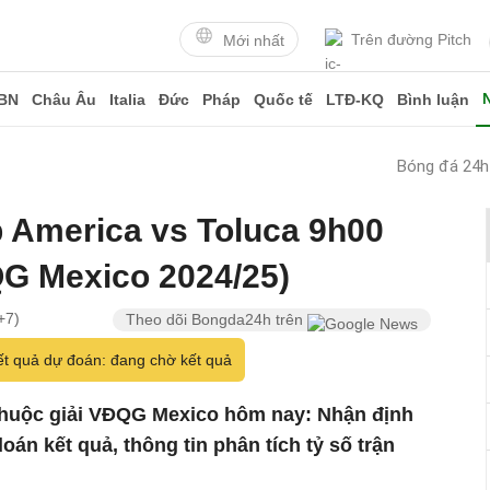
Trên đường Pitch
Mới nhất
BN
Châu Âu
Italia
Đức
Pháp
Quốc tế
LTĐ-KQ
Bình luận
Bóng đá 24h
 America vs Toluca 9h00
QG Mexico 2024/25)
+7)
Theo dõi Bongda24h trên
t quả dự đoán: đang chờ kết quả
thuộc giải VĐQG Mexico hôm nay: Nhận định
án kết quả, thông tin phân tích tỷ số trận