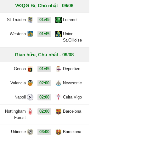
VĐQG Bỉ, Chủ nhật - 09/08
St.Truiden
01:45
Lommel
Westerlo
01:45
Union
St.Gilloise
Giao hữu, Chủ nhật - 09/08
Genoa
01:45
Deportivo
Valencia
02:00
Newcastle
Napoli
02:00
Celta Vigo
Nottingham
02:00
Barcelona
Forest
Udinese
03:00
Barcelona