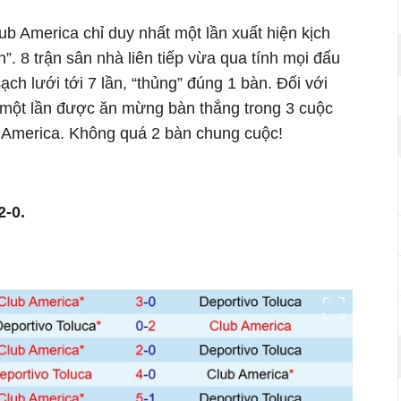
b America chỉ duy nhất một lần xuất hiện kịch
”. 8 trận sân nhà liên tiếp vừa qua tính mọi đấu
ch lưới tới 7 lần, “thủng” đúng 1 bàn. Đối với
 một lần được ăn mừng bàn thắng trong 3 cuộc
 America. Không quá 2 bàn chung cuộc!
2-
0
.