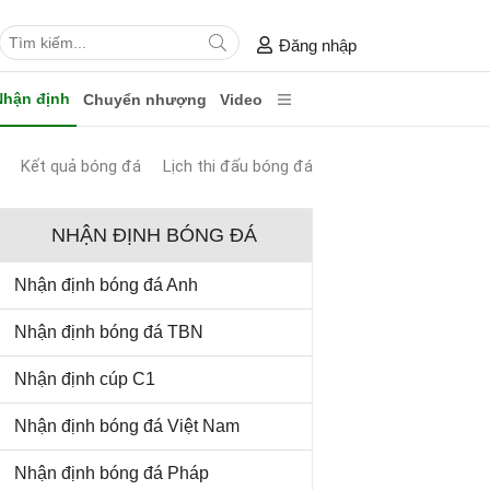
Đăng nhập
Nhận định
Chuyển nhượng
Video
Kết quả bóng đá
Lịch thi đấu bóng đá
NHẬN ĐỊNH BÓNG ĐÁ
Nhận định bóng đá Anh
Nhận định bóng đá TBN
Nhận định cúp C1
Nhận định bóng đá Việt Nam
Nhận định bóng đá Pháp