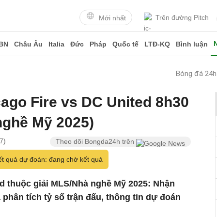
Trên đường Pitch
Mới nhất
BN
Châu Âu
Italia
Đức
Pháp
Quốc tế
LTĐ-KQ
Bình luận
Bóng đá 24h
ago Fire vs DC United 8h30
nghề Mỹ 2025)
7)
Theo dõi Bongda24h trên
t quả dự đoán: đang chờ kết quả
ed thuộc giải MLS/Nhà nghề Mỹ 2025: Nhận
 phân tích tỷ số trận đấu, thông tin dự đoán