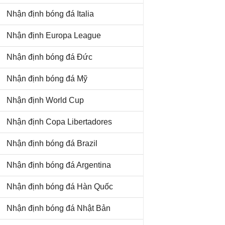
Nhận định bóng đá Italia
Nhận định Europa League
Nhận định bóng đá Đức
Nhận định bóng đá Mỹ
Nhận định World Cup
Nhận định Copa Libertadores
Nhận định bóng đá Brazil
Nhận định bóng đá Argentina
Nhận định bóng đá Hàn Quốc
Nhận định bóng đá Nhật Bản