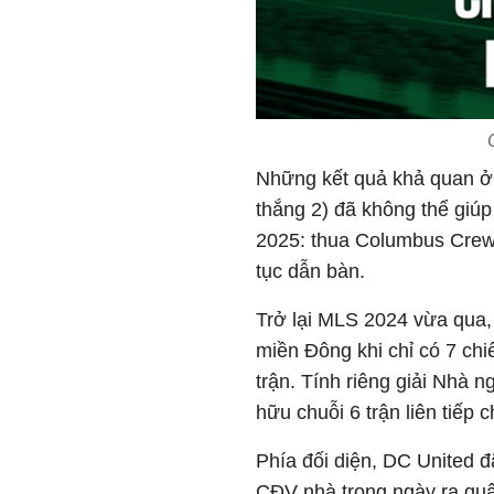
Những kết quả khả quan ở lo
thắng 2) đã không thể giúp
2025: thua Columbus Crew 
tục dẫn bàn.
Trở lại MLS 2024 vừa qua, 
miền Đông khi chỉ có 7 chi
trận. Tính riêng giải Nhà 
hữu chuỗi 6 trận liên tiếp c
Phía đối diện, DC United 
CĐV nhà trong ngày ra quân