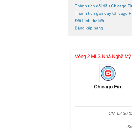
Thành tích đối đầu Chicago Fi
Thành tích gần đây Chicago F
Đội hình dự kiến
Bảng xếp hạng