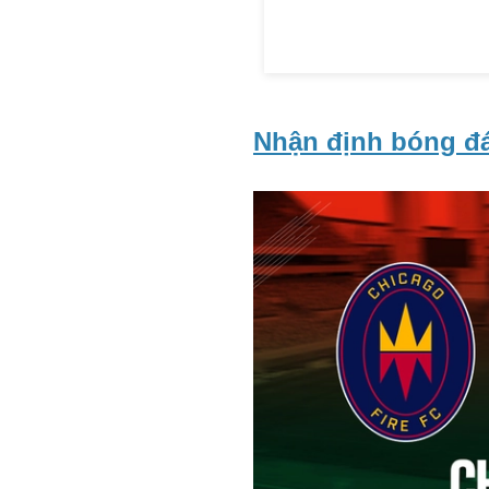
Nhận định bóng đ