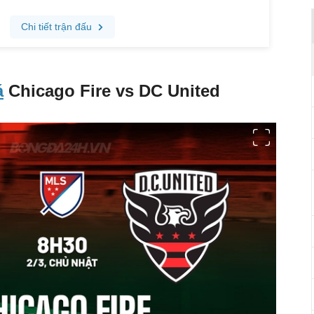
á
Chicago Fire vs DC United