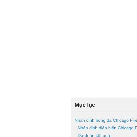
Mục lục
Nhận định bóng đá Chicago Fir
Nhận định diễn biến Chicago F
Dự đoán kết quả