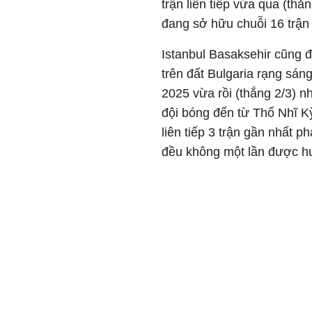
trận liên tiếp vừa qua (th
đang sở hữu chuỗi 16 trận b
Istanbul Basaksehir cũng 
trên đất Bulgaria rạng sáng
2025 vừa rồi (thắng 2/3) 
đội bóng đến từ Thổ Nhĩ Kỳ
liên tiếp 3 trận gần nhất p
đều không một lần được hư