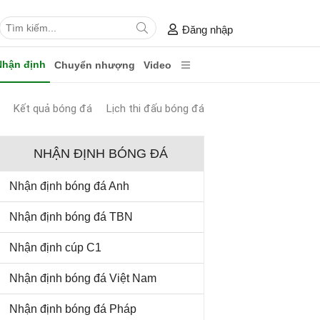
Đăng nhập
Nhận định
Chuyển nhượng
Video
Kết quả bóng đá
Lịch thi đấu bóng đá
NHẬN ĐỊNH BÓNG ĐÁ
Nhận định bóng đá Anh
Nhận định bóng đá TBN
Nhận định cúp C1
Nhận định bóng đá Việt Nam
Nhận định bóng đá Pháp