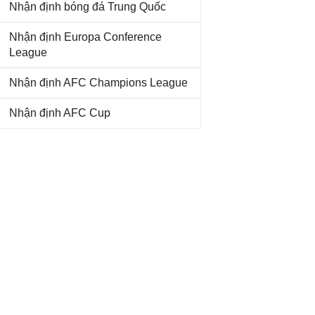
Nhận định bóng đá Trung Quốc
Nhận định Europa Conference
League
Nhận định AFC Champions League
Nhận định AFC Cup