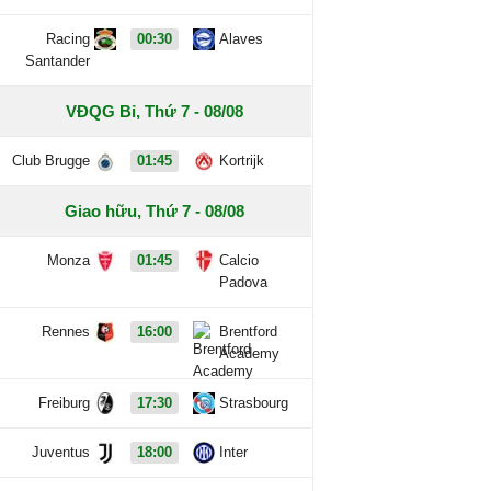
Racing
00:30
Alaves
Santander
VĐQG Bỉ, Thứ 7 - 08/08
Club Brugge
01:45
Kortrijk
Giao hữu, Thứ 7 - 08/08
Monza
01:45
Calcio
Padova
Rennes
16:00
Brentford
Academy
Freiburg
17:30
Strasbourg
Juventus
18:00
Inter