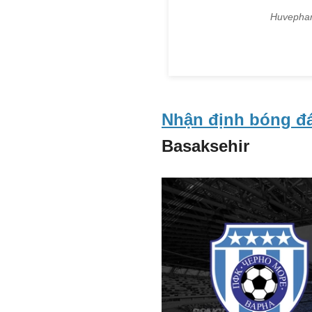
Nhận định bóng đ
Basaksehir