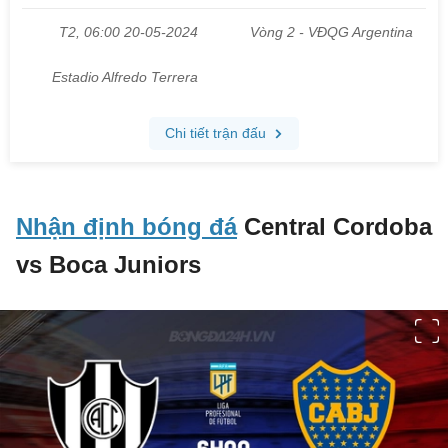
Nhận định bóng đá
Central Cordoba
vs Boca Juniors