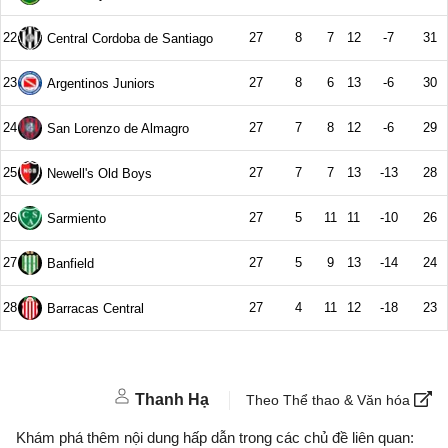
Thanh Hạ
Theo Thể thao & Văn hóa
Khám phá thêm nội dung hấp dẫn trong các chủ đề liên quan: