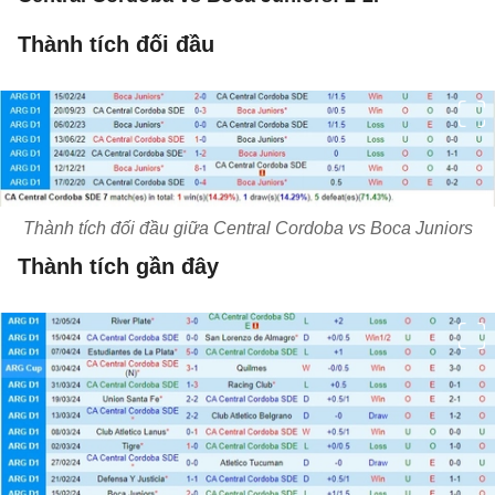
Thành tích đối đầu
Thành tích đối đầu giữa Central Cordoba vs Boca Juniors
Thành tích gần đây