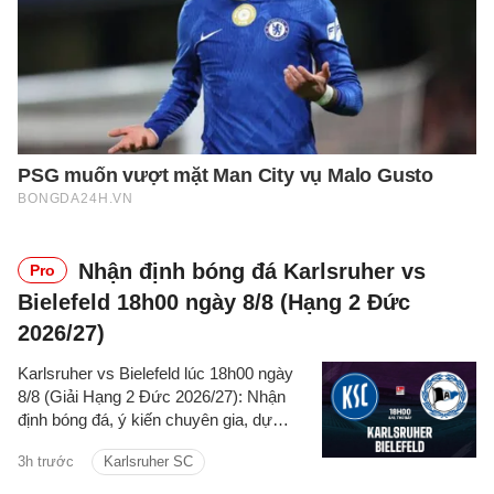
Nhận định bóng đá Karlsruher vs
Pro
Bielefeld 18h00 ngày 8/8 (Hạng 2 Đức
2026/27)
Karlsruher vs Bielefeld lúc 18h00 ngày
8/8 (Giải Hạng 2 Đức 2026/27): Nhận
định bóng đá, ý kiến chuyên gia, dự
đoán kết quả, thông tin phân tích trận
3h trước
Karlsruher SC
đấu chi tiết.