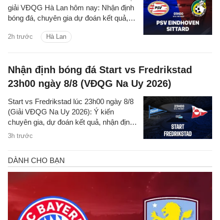
giải VĐQG Hà Lan hôm nay: Nhận định
bóng đá, chuyên gia dự đoán kết quả,
thông tin phân tích tỷ số trận đấu.
2h trước
Hà Lan
Nhận định bóng đá Start vs Fredrikstad
23h00 ngày 8/8 (VĐQG Na Uy 2026)
Start vs Fredrikstad lúc 23h00 ngày 8/8
(Giải VĐQG Na Uy 2026): Ý kiến
chuyên gia, dự đoán kết quả, nhận định
- phân tích trận đấu, thống kê chi tiết về
3h trước
hai đội.