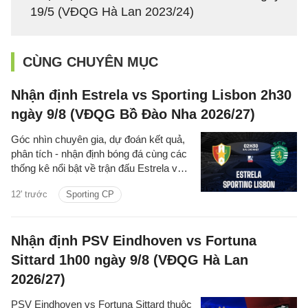
19/5 (VĐQG Hà Lan 2023/24)
CÙNG CHUYÊN MỤC
Nhận định Estrela vs Sporting Lisbon 2h30
ngày 9/8 (VĐQG Bồ Đào Nha 2026/27)
Góc nhìn chuyên gia, dự đoán kết quả,
phân tích - nhận định bóng đá cùng các
thống kê nổi bật về trận đấu Estrela vs
Sporting Lisbon thuộc giải VĐQG Bồ
12' trước
Sporting CP
Đào Nha 2026/27 đêm nay.
Nhận định PSV Eindhoven vs Fortuna
Sittard 1h00 ngày 9/8 (VĐQG Hà Lan
2026/27)
PSV Eindhoven vs Fortuna Sittard thuộc