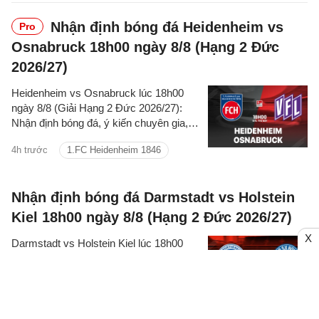
Nhận định bóng đá Heidenheim vs
Pro
Osnabruck 18h00 ngày 8/8 (Hạng 2 Đức
2026/27)
Heidenheim vs Osnabruck lúc 18h00
ngày 8/8 (Giải Hạng 2 Đức 2026/27):
Nhận định bóng đá, ý kiến chuyên gia,
dự đoán kết quả, thông tin phân tích trận
4h trước
1.FC Heidenheim 1846
đấu chi tiết.
Nhận định bóng đá Darmstadt vs Holstein
Kiel 18h00 ngày 8/8 (Hạng 2 Đức 2026/27)
X
Darmstadt vs Holstein Kiel lúc 18h00
ngày 8/8 (Giải Hạng 2 Đức 2026/27):
Nhận định bóng đá, ý kiến chuyên gia,
dự đoán kết quả, thông tin phân tích trận
4h trước
SV Darmstadt 98
đấu chi tiết.