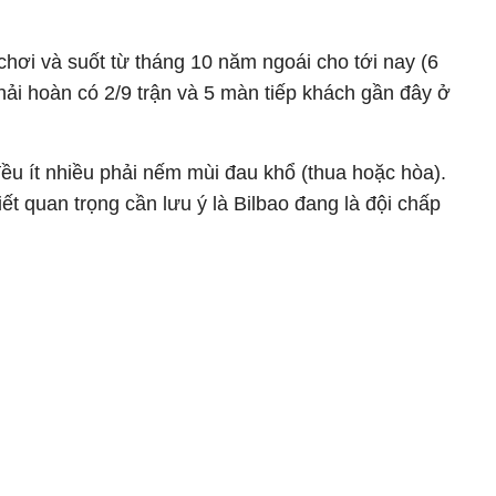
hơi và suốt từ tháng 10 năm ngoái cho tới nay (6
khải hoàn có 2/9 trận và 5 màn tiếp khách gần đây ở
 đều ít nhiều phải nếm mùi đau khổ (thua hoặc hòa).
ết quan trọng cần lưu ý là Bilbao đang là đội chấp