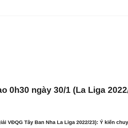
ao 0h30 ngày 30/1 (La Liga 2022
giải VĐQG Tây Ban Nha La Liga 2022/23): Ý kiến chuyê