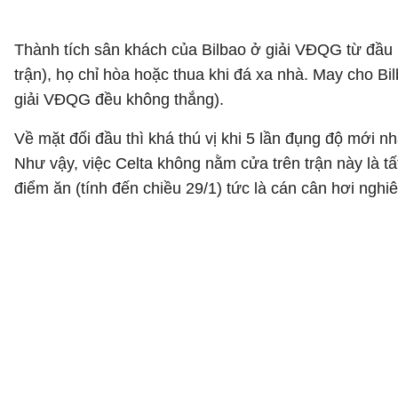
Thành tích sân khách của Bilbao ở giải VĐQG từ đầu 
trận), họ chỉ hòa hoặc thua khi đá xa nhà. May cho Bi
giải VĐQG đều không thắng).
Về mặt đối đầu thì khá thú vị khi 5 lần đụng độ mới nh
Như vậy, việc Celta không nằm cửa trên trận này là tất
điểm ăn (tính đến chiều 29/1) tức là cán cân hơi nghi