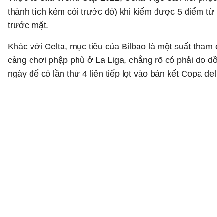
thành tích kém cỏi trước đó) khi kiếm được 5 điểm t
trước mặt.
Khác với Celta, mục tiêu của Bilbao là một suất tham
càng chơi phập phù ở La Liga, chẳng rõ có phải do d
ngày để có lần thứ 4 liên tiếp lọt vào bán kết Copa de