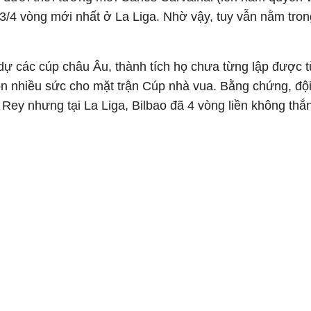
ừ 3/4 vòng mới nhất ở La Liga. Nhờ vậy, tuy vẫn nằm tr
 dự các cúp châu Âu, thành tích họ chưa từng lập được 
ồn nhiều sức cho mặt trận Cúp nhà vua. Bằng chứng, độ
l Rey nhưng tại La Liga, Bilbao đã 4 vòng liền không thắn