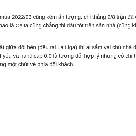
mùa 2022/23 cũng kém ấn tượng: chỉ thắng 2/8 trận đã c
lbao là Celta cũng chẳng thi đấu tốt trên sân nhà (cũng 
ất giữa đôi bên (đều tại La Liga) thì ai sắm vai chủ nhà
 yếu và handicap 0:0 là tương đối hợp lý nhưng có chi ti
êng một chút về phía đội khách.