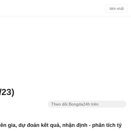
Mới nhất
/23)
Theo dõi Bongda24h trên
n gia, dự đoán kết quả, nhận định - phân tích tỷ