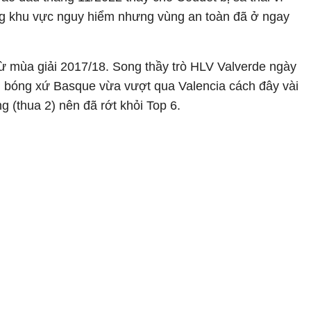
ong khu vực nguy hiểm nhưng vùng an toàn đã ở ngay
từ mùa giải 2017/18. Song thầy trò HLV Valverde ngày
i bóng xứ Basque vừa vượt qua Valencia cách đây vài
g (thua 2) nên đã rớt khỏi Top 6.