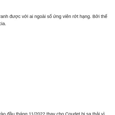
ranh được với ai ngoài số ứng viên rớt hạng. Bởi thế
ia.
ào đầu tháng 11/2022 thay cho Coudet bị sa thải vì