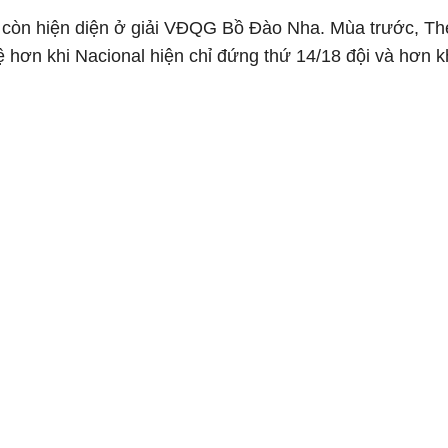
) còn hiện diện ở giải VĐQG Bồ Đào Nha. Mùa trước, Th
ệ hơn khi Nacional hiện chỉ đứng thứ 14/18 đội và hơn k