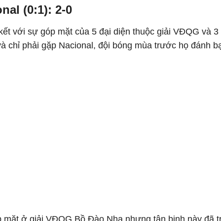
al (0:1): 2-0
t với sự góp mặt của 5 đại diện thuộc giải VĐQG và 3 
hỉ phải gặp Nacional, đội bóng mùa trước họ đánh bại t
 mặt ở giải VĐQG Bồ Đào Nha nhưng tân binh này đã tr