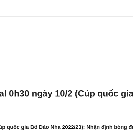
al 0h30 ngày 10/2 (Cúp quốc gi
Cúp quốc gia Bồ Đào Nha 2022/23): Nhận định bóng đá