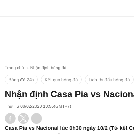
Trang chủ
Nhận định bóng đá
Bóng đá 24h
Kết quả bóng đá
Lịch thi đấu bóng đá
Nhận định Casa Pia vs Nacion
Thứ Tư 08/02/2023 13:56(GMT+7)
Casa Pia vs Nacional lúc 0h30 ngày 10/2 (Tứ kết 