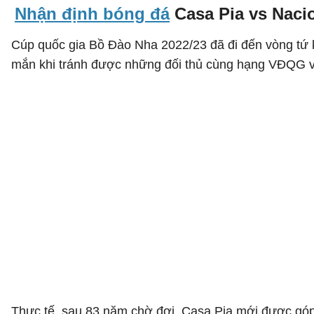
Nhận định bóng đá
Casa Pia vs Nacion
Cúp quốc gia Bồ Đào Nha 2022/23 đã đi đến vòng tứ kế
mắn khi tránh được những đối thủ cùng hạng VĐQG và c
Thực tế, sau 83 năm chờ đợi, Casa Pia mới được góp