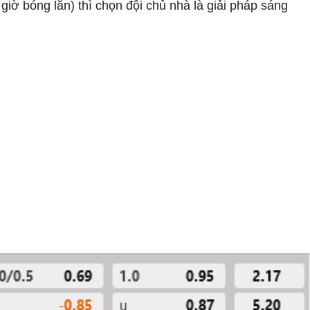
iờ bóng lăn) thì chọn đội chủ nhà là giải pháp sáng