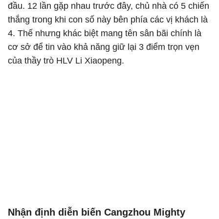
đầu. 12 lần gặp nhau trước đây, chủ nhà có 5 chiến
thắng trong khi con số này bên phía các vị khách là
4. Thế nhưng khác biệt mang tên sân bãi chính là
cơ sở để tin vào khả năng giữ lại 3 điểm trọn vẹn
của thầy trò HLV Li Xiaopeng.
Nhận định
diễn biến
Cangzhou Mighty