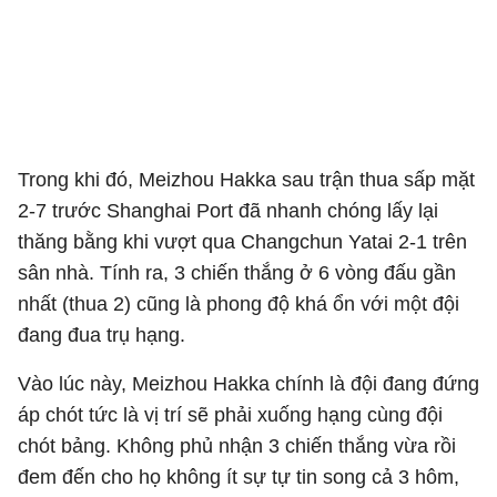
Trong khi đó, Meizhou Hakka sau trận thua sấp mặt
2-7 trước Shanghai Port đã nhanh chóng lấy lại
thăng bằng khi vượt qua Changchun Yatai 2-1 trên
sân nhà. Tính ra, 3 chiến thắng ở 6 vòng đấu gần
nhất (thua 2) cũng là phong độ khá ổn với một đội
đang đua trụ hạng.
Vào lúc này, Meizhou Hakka chính là đội đang đứng
áp chót tức là vị trí sẽ phải xuống hạng cùng đội
chót bảng. Không phủ nhận 3 chiến thắng vừa rồi
đem đến cho họ không ít sự tự tin song cả 3 hôm,