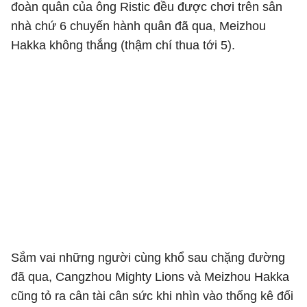
đoàn quân của ông Ristic đều được chơi trên sân
nhà chứ 6 chuyến hành quân đã qua, Meizhou
Hakka không thắng (thậm chí thua tới 5).
Sắm vai những người cùng khổ sau chặng đường
đã qua, Cangzhou Mighty Lions và Meizhou Hakka
cũng tỏ ra cân tài cân sức khi nhìn vào thống kê đối