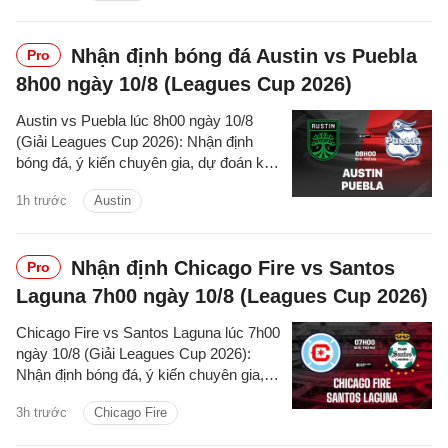
Nhận định bóng đá Austin vs Puebla
Pro
8h00 ngày 10/8 (Leagues Cup 2026)
Austin vs Puebla lúc 8h00 ngày 10/8
(Giải Leagues Cup 2026): Nhận định
bóng đá, ý kiến chuyên gia, dự đoán kết
quả, phân tích - thống kê trận đấu.
1h trước
Austin
Nhận định Chicago Fire vs Santos
Pro
Laguna 7h00 ngày 10/8 (Leagues Cup 2026)
Chicago Fire vs Santos Laguna lúc 7h00
ngày 10/8 (Giải Leagues Cup 2026):
Nhận định bóng đá, ý kiến chuyên gia,
dự đoán kết quả, phân tích - thống kê
3h trước
Chicago Fire
trận đấu.