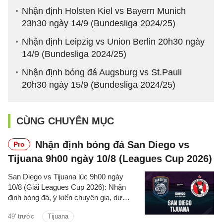
Nhận định Holsten Kiel vs Bayern Munich
23h30 ngày 14/9 (Bundesliga 2024/25)
Nhận định Leipzig vs Union Berlin 20h30 ngày
14/9 (Bundesliga 2024/25)
Nhận định bóng đá Augsburg vs St.Pauli
20h30 ngày 15/9 (Bundesliga 2024/25)
CÙNG CHUYÊN MỤC
Nhận định bóng đá San Diego vs
Pro
Tijuana 9h00 ngày 10/8 (Leagues Cup 2026)
San Diego vs Tijuana lúc 9h00 ngày
10/8 (Giải Leagues Cup 2026): Nhận
định bóng đá, ý kiến chuyên gia, dự
đoán kết quả, phân tích - thống kê trận
49' trước
Tijuana
đấu.