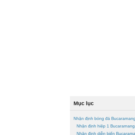
Mục lục
Nhận định bóng đá Bucaramang
Nhận định hiệp 1 Bucaramanga
Nhận định diễn biến Bucarama