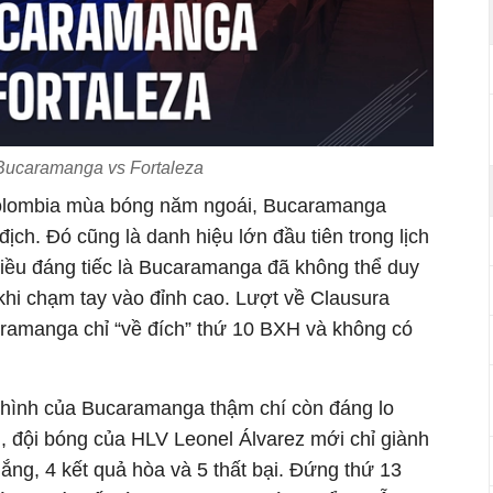
Bucaramanga vs Fortaleza
olombia mùa bóng năm ngoái, Bucaramanga
địch. Đó cũng là danh hiệu lớn đầu tiên trong lịch
iều đáng tiếc là Bucaramanga đã không thể duy
 khi chạm tay vào đỉnh cao. Lượt về Clausura
ramanga chỉ “về đích” thứ 10 BXH và không có
h hình của Bucaramanga thậm chí còn đáng lo
, đội bóng của HLV Leonel Álvarez mới chỉ giành
ắng, 4 kết quả hòa và 5 thất bại. Đứng thứ 13