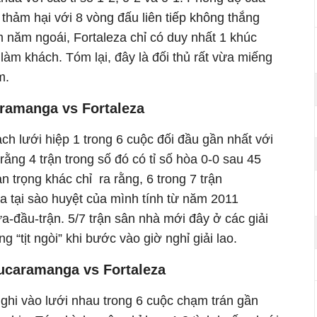
 thảm hại với 8 vòng đấu liên tiếp không thắng
m năm ngoái, Fortaleza chỉ có duy nhất 1 khúc
làm khách. Tóm lại, đây là đối thủ rất vừa miếng
m.
ramanga vs Fortaleza
h lưới hiệp 1 trong 6 cuộc đối đầu gần nhất với
rằng 4 trận trong số đó có tỉ số hòa 0-0 sau 45
n trọng khác chỉ ra rằng, 6 trong 7 trận
a tại sào huyệt của mình tính từ năm 2011
đầu-trận. 5/7 trận sân nhà mới đây ở các giải
“tịt ngòi” khi bước vào giờ nghỉ giải lao.
ucaramanga vs Fortaleza
i ghi vào lưới nhau trong 6 cuộc chạm trán gần