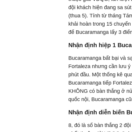
đội khách hiện đang sa sút
(thua 5). Tính từ tháng Tá
khải hoàn trong 15 chuyến 
để Bucaramanga lấy 3 điể
Nhận định hiệp 1 Buca
Bucaramanga bất bại và sạc
Fortaleza nhưng cần lưu ý 
phút đầu. Một thống kê qua
Bucaramanga tiếp Fortalez
KHÔNG có bàn thắng ở nửa-
quốc nội, Bucaramanga cũng 
Nhận định diễn biến B
8, đó là số bàn thắng 2 độ