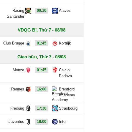
Racing
00:30
Alaves
Santander
VĐQG Bỉ, Thứ 7 - 08/08
Club Brugge
01:45
Kortrijk
Giao hữu, Thứ 7 - 08/08
Monza
01:45
Calcio
Padova
Rennes
16:00
Brentford
Academy
Freiburg
17:30
Strasbourg
Juventus
18:00
Inter