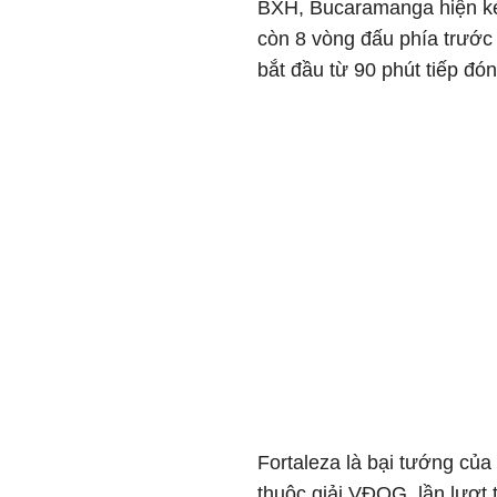
BXH, Bucaramanga hiện kém 
còn 8 vòng đấu phía trướ
bắt đầu từ 90 phút tiếp đó
Fortaleza là bại tướng củ
thuộc giải VĐQG, lần lượt t