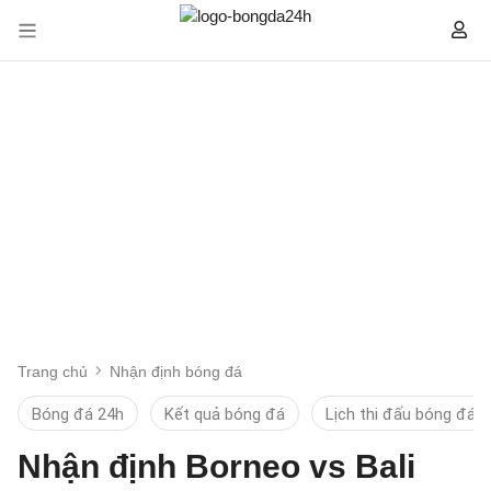
Trang chủ
Nhận định bóng đá
Bóng đá 24h
Kết quả bóng đá
Lịch thi đấu bóng đá
Nhận định Borneo vs Bali