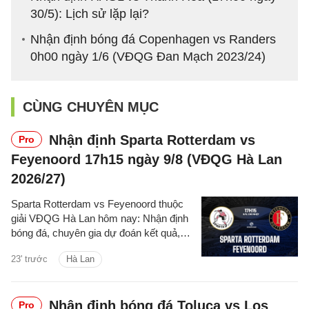
30/5): Lịch sử lặp lại?
Nhận định bóng đá Copenhagen vs Randers
0h00 ngày 1/6 (VĐQG Đan Mạch 2023/24)
CÙNG CHUYÊN MỤC
Nhận định Sparta Rotterdam vs
Pro
Feyenoord 17h15 ngày 9/8 (VĐQG Hà Lan
2026/27)
Sparta Rotterdam vs Feyenoord thuộc
giải VĐQG Hà Lan hôm nay: Nhận định
bóng đá, chuyên gia dự đoán kết quả,
thông tin phân tích tỷ số trận đấu.
23' trước
Hà Lan
Nhận định bóng đá Toluca vs Los
Pro