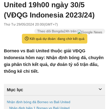
United 19h00 ngày 30/5
(VĐQG Indonesia 2023/24)
Thứ Tư 29/05/2024 20:00(GMT+7)
Theo dõi Bongda24h trên
Kết quả dự đoán: đang chờ kết quả
Borneo vs Bali United thuộc giải VĐQG
Indonesia hôm nay: Nhận định bóng đá, chuyên
gia phân tích kết quả, dự đoán tỷ số trận đấu,
thống kê chi tiết.
Mục lục
Nhận định bóng đá Borneo vs Bali United
Nhận định hiệp 1 Borneo vs Bali United