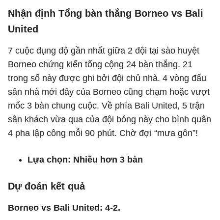
Nhận định Tổng bàn thắng Borneo vs Bali
United
7 cuộc đụng độ gần nhất giữa 2 đội tại sào huyệt
Borneo chứng kiến tổng cộng 24 bàn thắng. 21
trong số này được ghi bởi đội chủ nhà. 4 vòng đấu
sân nhà mới đây của Borneo cũng chạm hoặc vượt
mốc 3 bàn chung cuộc. Về phía Bali United, 5 trận
sân khách vừa qua của đội bóng này cho bình quân
4 pha lập công mỗi 90 phút. Chờ đợi “mưa gôn”!
Lựa chọn: Nhiều hơn 3 bàn
Dự đoán kết quả
Borneo vs Bali United: 4-2.