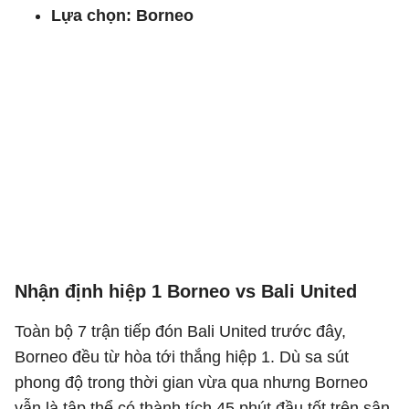
Lựa chọn: Borneo
Nhận định hiệp 1 Borneo vs Bali United
Toàn bộ 7 trận tiếp đón Bali United trước đây,
Borneo đều từ hòa tới thắng hiệp 1. Dù sa sút
phong độ trong thời gian vừa qua nhưng Borneo
vẫn là tập thể có thành tích 45 phút đầu tốt trên sân