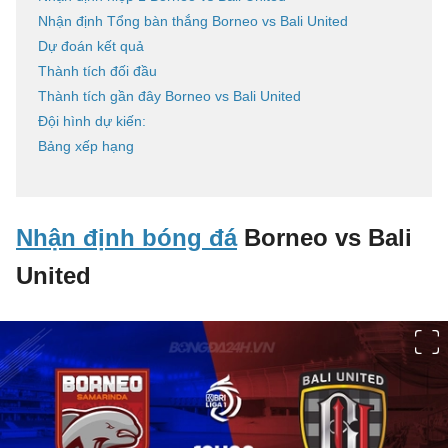
Nhận định Tổng bàn thắng Borneo vs Bali United
Dự đoán kết quả
Thành tích đối đầu
Thành tích gần đây Borneo vs Bali United
Đội hình dự kiến:
Bảng xếp hạng
Nhận định bóng đá
Borneo vs Bali
United