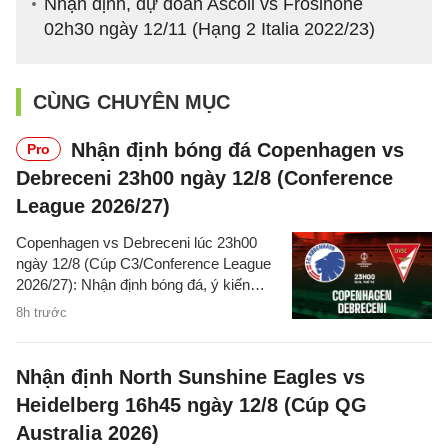
Nhận định, dự đoán Ascoli vs Frosinone
02h30 ngày 12/11 (Hạng 2 Italia 2022/23)
CÙNG CHUYÊN MỤC
Nhận định bóng đá Copenhagen vs
Pro
Debreceni 23h00 ngày 12/8 (Conference
League 2026/27)
Copenhagen vs Debreceni lúc 23h00
ngày 12/8 (Cúp C3/Conference League
2026/27): Nhận định bóng đá, ý kiến
chuyên gia, dự đoán kết quả, phân tích -
8h trước
thống kê trận đấu.
Nhận định North Sunshine Eagles vs
Heidelberg 16h45 ngày 12/8 (Cúp QG
Australia 2026)