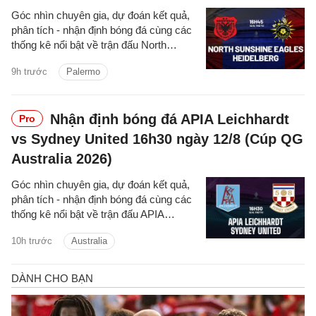
Góc nhìn chuyên gia, dự đoán kết quả,
phân tích - nhận định bóng đá cùng các
thống kê nổi bật về trận đấu North
Sunshine Eagles vs Heidelberg cúp
9h trước
Palermo
quốc gia Australia hôm nay.
Nhận định bóng đá APIA Leichhardt
Pro
vs Sydney United 16h30 ngày 12/8 (Cúp QG
Australia 2026)
Góc nhìn chuyên gia, dự đoán kết quả,
phân tích - nhận định bóng đá cùng các
thống kê nổi bật về trận đấu APIA
Leichhardt vs Sydney United cúp quốc
10h trước
Australia
gia Australia hôm nay.