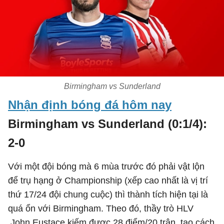
Birmingham vs Sunderland
Nhận định bóng đá hôm nay
Birmingham vs Sunderland (0:1/4):
2-0
Với một đội bóng mà 6 mùa trước đó phải vật lộn
để trụ hạng ở Championship (xếp cao nhất là vị trí
thứ 17/24 đội chung cuộc) thì thành tích hiện tại là
quá ổn với Birmingham. Theo đó, thầy trò HLV
John Eustace kiếm được 28 điểm/20 trận, tạo cách