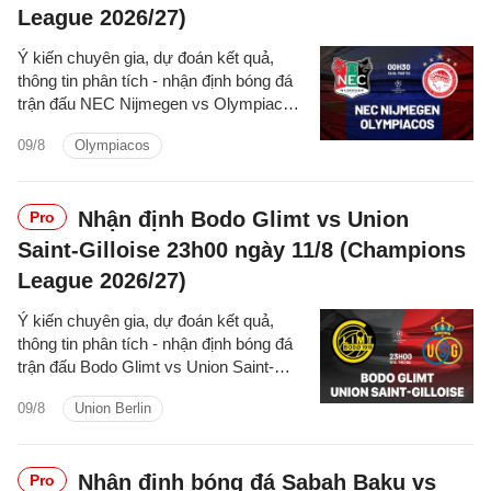
League 2026/27)
Ý kiến chuyên gia, dự đoán kết quả,
thông tin phân tích - nhận định bóng đá
trận đấu NEC Nijmegen vs Olympiacos
cúp C1/UEFA Champions League
09/8
Olympiacos
2026/27 hôm nay.
Nhận định Bodo Glimt vs Union
Pro
Saint-Gilloise 23h00 ngày 11/8 (Champions
League 2026/27)
Ý kiến chuyên gia, dự đoán kết quả,
thông tin phân tích - nhận định bóng đá
trận đấu Bodo Glimt vs Union Saint-
Gilloise cúp C1/UEFA Champions
09/8
Union Berlin
League 2026/27 hôm nay.
Nhận định bóng đá Sabah Baku vs
Pro