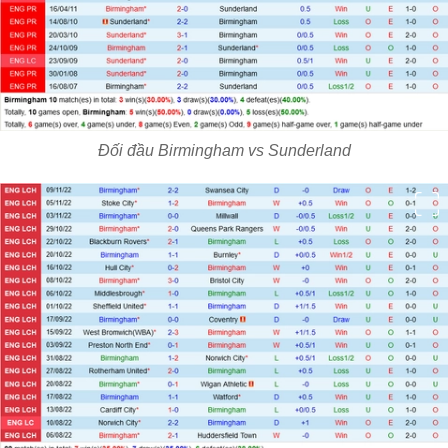
Đối đầu Birmingham vs Sunderland