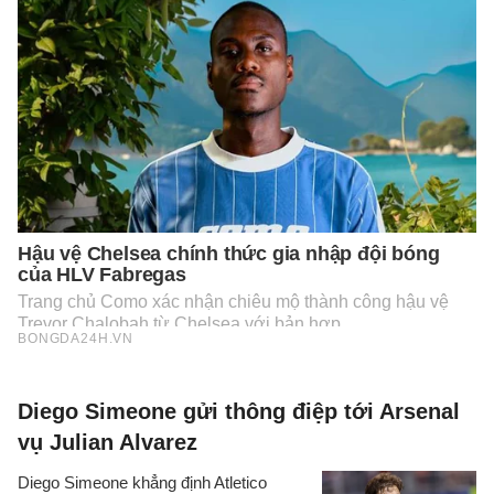
Diego Simeone gửi thông điệp tới Arsenal
vụ Julian Alvarez
Diego Simeone khẳng định Atletico