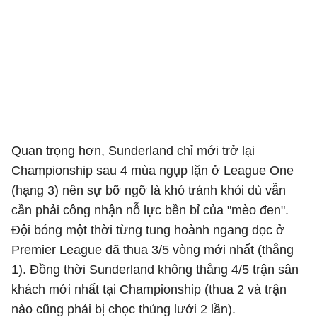
Quan trọng hơn, Sunderland chỉ mới trở lại
Championship sau 4 mùa ngụp lặn ở League One
(hạng 3) nên sự bỡ ngỡ là khó tránh khỏi dù vẫn
cần phải công nhận nỗ lực bền bỉ của "mèo đen".
Đội bóng một thời từng tung hoành ngang dọc ở
Premier League đã thua 3/5 vòng mới nhất (thắng
1). Đồng thời Sunderland không thắng 4/5 trận sân
khách mới nhất tại Championship (thua 2 và trận
nào cũng phải bị chọc thủng lưới 2 lần).