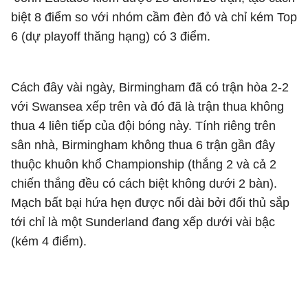
biệt 8 điểm so với nhóm cầm đèn đỏ và chỉ kém Top
6 (dự playoff thăng hạng) có 3 điểm.
Cách đây vài ngày, Birmingham đã có trận hòa 2-2
với Swansea xếp trên và đó đã là trận thua không
thua 4 liên tiếp của đội bóng này. Tính riêng trên
sân nhà, Birmingham không thua 6 trận gần đây
thuộc khuôn khổ Championship (thắng 2 và cả 2
chiến thắng đều có cách biệt không dưới 2 bàn).
Mạch bất bại hứa hẹn được nối dài bởi đối thủ sắp
tới chỉ là một Sunderland đang xếp dưới vài bậc
(kém 4 điểm).