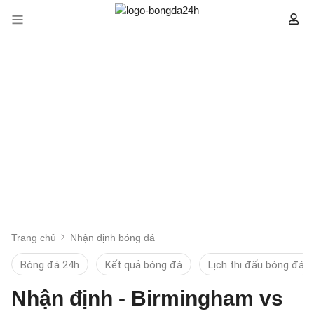
Trang chủ
Nhận định bóng đá
Bóng đá 24h
Kết quả bóng đá
Lịch thi đấu bóng đá
Nhận định - Birmingham vs