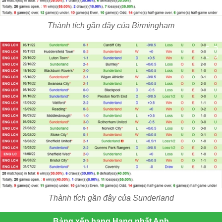
Thành tích gần đây của Birmingham
Thành tích gần đây của Sunderland